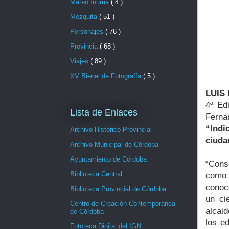
Mateo Inurria
( 4 )
Mezquita
( 51 )
Personajes
( 76 )
Provincia
( 68 )
Viajes
( 89 )
XV Bienal de Fotografía
( 5 )
LUIS
4ª Ed
Lista de Enlaces
Ferna
“
Indi
Archivo Histórico Provincial
ciuda
Archivo Municipal de Córdoba
Ayuntamiento de Córdoba
“Cons
Biblioteca Central
como 
conoc
Biblioteca Provincial de Córdoba
un ci
Centro de Creación Contemporánea
alcai
de Córdoba
los e
Fototeca Digital del IGN