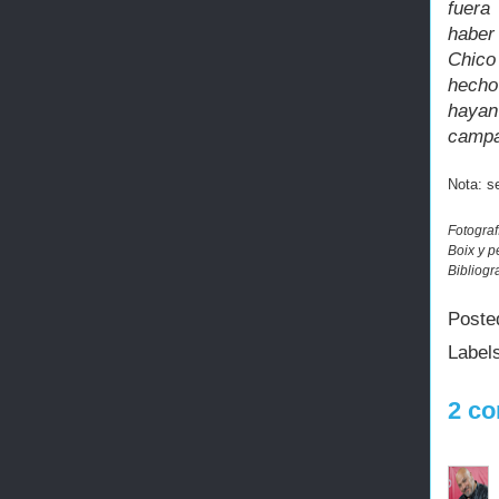
fuera
haber
Chico
hecho
hayan
campa
Nota: s
Fotogra
Boix y p
Bibliogr
Poste
Label
2 co