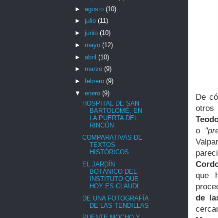
►
agosto
(10)
►
julio
(11)
►
junio
(10)
►
mayo
(12)
►
abril
(10)
►
marzo
(9)
►
febrero
(9)
▼
enero
(9)
De có
HOSPITAL DE SAN
otros
BARTOLOMÉ, EN
LA PUERTA DEL
Teodo
RINCÓN
o
"pr
COMPARATIVAS DE
Valpa
TEXTOS
parec
HISTÓRICOS
Cord
EL JARDÍN
BOTÁNICO DEL
que h
INSTITUTO QUE
proce
HOY ES CLAUDI...
de la
DE UNA FOTOGRAFÍA
DE LAS TENDILLAS
cerc
PUENTE MOCHO Y