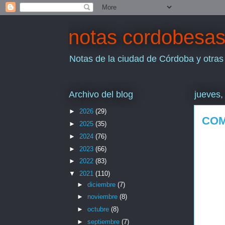
notas cordobesa
Notas de la ciudad de Córdoba y otras
Archivo del blog
jueves,
►
2026
(29)
COM
►
2025
(35)
►
2024
(76)
►
2023
(66)
►
2022
(83)
▼
2021
(110)
►
diciembre
(7)
►
noviembre
(8)
►
octubre
(8)
►
septiembre
(7)