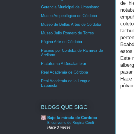
de hi
Gerencia Municipal de Urbanismo
notab
Museo Arqueológico de Córdoba
empuñ
colet
Museo de Bellas Artes de Córdoba
tachu
Museo Julio Romero de Torres
perte
Página Arte en Córdoba
Boabd
Paseos por Córdoba de Ramírez de
estos 
Arellano
Este m
Plataforma A Desalambrar
alberg
pasar 
Real Academia de Córdoba
Hace 
Real Academia de la Lengua
pólvor
Española
BLOGS QUE SIGO
Bajo la mirada de Córdoba
El convento de Regina Coeli
Hace 3 meses