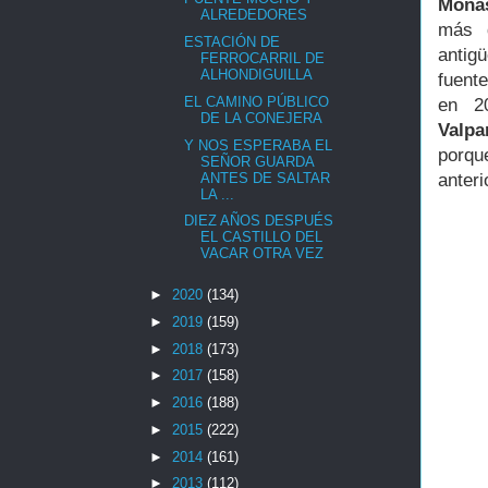
Monas
ALREDEDORES
más 
ESTACIÓN DE
antig
FERROCARRIL DE
ALHONDIGUILLA
fuent
EL CAMINO PÚBLICO
en 2
DE LA CONEJERA
Valpa
Y NOS ESPERABA EL
porqu
SEÑOR GUARDA
ANTES DE SALTAR
anteri
LA ...
DIEZ AÑOS DESPUÉS
EL CASTILLO DEL
VACAR OTRA VEZ
►
2020
(134)
►
2019
(159)
►
2018
(173)
►
2017
(158)
►
2016
(188)
►
2015
(222)
►
2014
(161)
►
2013
(112)