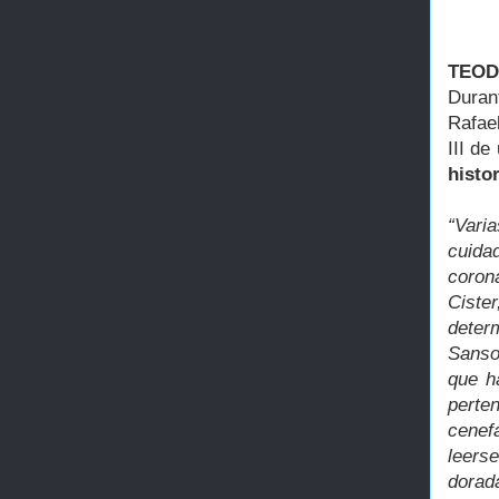
TEOD
Duran
Rafael
III de
histor
“Vari
cuida
coron
Ciste
deter
Sanso
que h
perte
cenef
leers
dorad