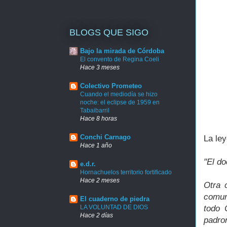
BLOGS QUE SIGO
Bajo la mirada de Córdoba
El convento de Regina Coeli
Hace 3 meses
Colectivo Prometeo
Cuando el mediodía se hizo
noche: el eclipse de 1959 en
Tabaibarril
Hace 8 horas
Conchi Carnago
La le
Hace 1 año
"El d
e.d.r.
Hornachuelos territorio fortificado
Hace 2 meses
Otra 
comun
El cuaderno de piedra
LA VOLUNTAD DE DIOS
todo 
Hace 2 días
padro