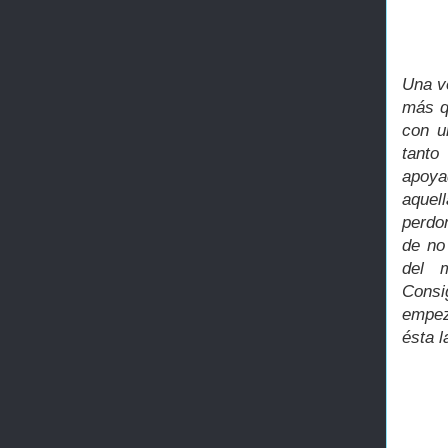
Una v
más q
con u
tanto
apoya
aquel
perdo
de no
del 
Consi
empez
ésta l