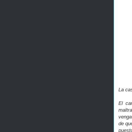
La cas
El ca
maltr
venga
de que
puest