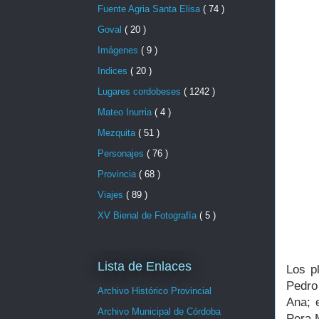
Fuente Agria Santa Elisa
( 74 )
Goval
( 20 )
Imágenes
( 9 )
Indices
( 20 )
Lugares cordobeses
( 1242 )
Mateo Inurria
( 4 )
Mezquita
( 51 )
Personajes
( 76 )
Provincia
( 68 )
Viajes
( 89 )
XV Bienal de Fotografía
( 5 )
Lista de Enlaces
Los p
Pedro
Archivo Histórico Provincial
Ana; 
Archivo Municipal de Córdoba
Pera 