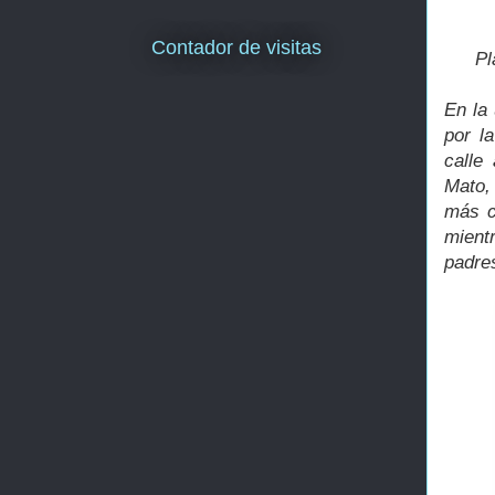
Contador de visitas
Pl
En la
por l
calle
Mato,
más c
mient
padres