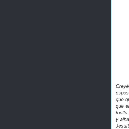
Creyé
esposa
que qu
que e
toall
y alha
Jesuí