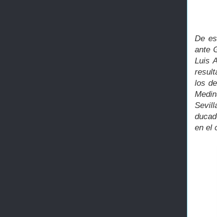
De es
ante 
Luis 
resul
los de
Medin
Sevil
ducad
en el