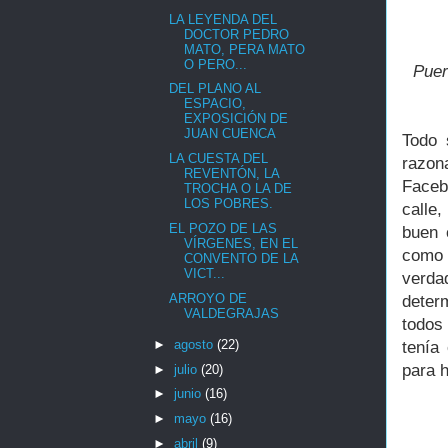
LA LEYENDA DEL
DOCTOR PEDRO
MATO, PERA MATO
O PERO...
Puer
DEL PLANO AL
ESPACIO,
EXPOSICIÓN DE
JUAN CUENCA
Todo 
LA CUESTA DEL
razon
REVENTÓN, LA
Faceb
TROCHA O LA DE
LOS POBRES.
calle
EL POZO DE LAS
buen 
VÍRGENES, EN EL
como
CONVENTO DE LA
VICT...
verd
ARROYO DE
deter
VALDEGRAJAS
todos 
►
agosto
(22)
tenía
para h
►
julio
(20)
►
junio
(16)
►
mayo
(16)
►
abril
(9)