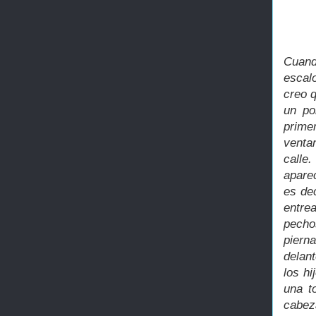
Cuand
escal
creo 
un po
prime
venta
calle
apare
es de
entre
pecho
piern
delan
los h
una t
cabez