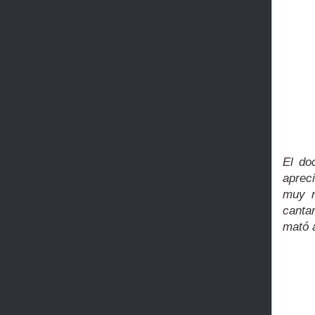
El do
aprec
muy r
canta
mató a