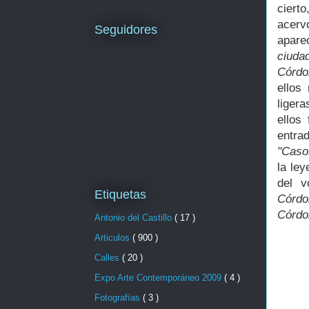
ciert
acerv
Seguidores
apare
ciuda
Córdo
ellos
liger
ellos
entra
"Caso
la le
del v
Etiquetas
Córdo
Córdo
Antonio del Castillo
( 17 )
Articulos
( 900 )
Calles
( 20 )
Expo Arte Contemporáneo 2009
( 4 )
Fotografías
( 3 )