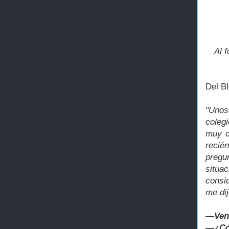
Al 
Del Bl
"Unos
coleg
muy c
recié
pregu
situa
consi
me dij
―Ven 
―¿Có