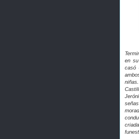
Termi
en su
casó 
ambos
niñas
Casti
Jerón
señas
morad
conduc
criad
funes