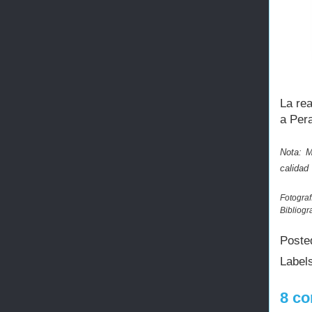
La re
a Per
Nota: M
calidad
Fotograf
Bibliogr
Poste
Label
8 co