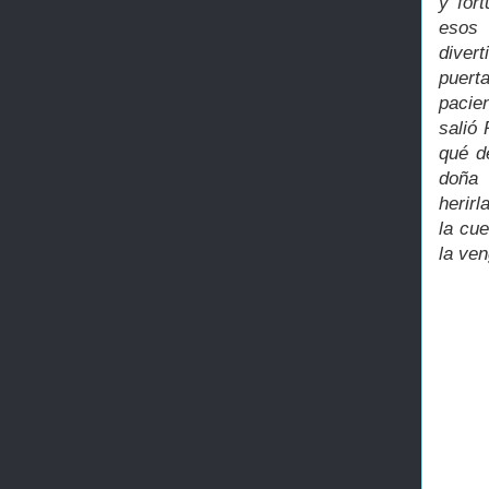
y for
esos 
divert
puert
pacie
salió
qué d
doña 
herirl
la cue
la ve