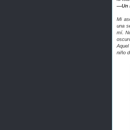
―Un n
Mi as
una s
mí. N
oscur
Aquel
niño 