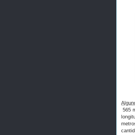
Algun
565 m
longi
metro
canti