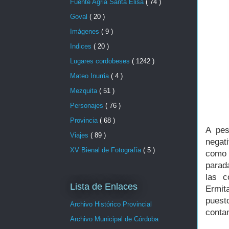
Fuente Agria Santa Elisa
( 74 )
Goval
( 20 )
Imágenes
( 9 )
Indices
( 20 )
Lugares cordobeses
( 1242 )
Mateo Inurria
( 4 )
Mezquita
( 51 )
Personajes
( 76 )
Provincia
( 68 )
A pes
Viajes
( 89 )
negat
XV Bienal de Fotografía
( 5 )
como 
parad
las c
Lista de Enlaces
Ermit
puest
Archivo Histórico Provincial
conta
Archivo Municipal de Córdoba