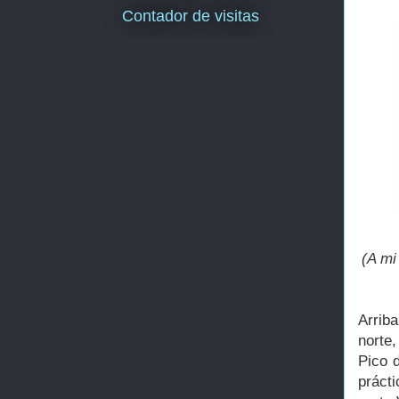
Contador de visitas
(A mi
Arrib
norte
Pico d
práct