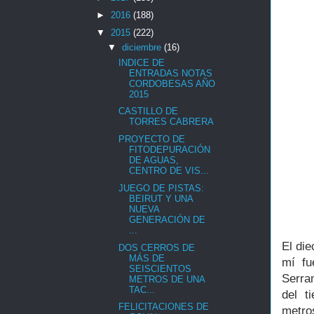
►
2016
(188)
▼
2015
(222)
▼
diciembre
(16)
INDICE DE
ENTRADAS NOTAS
CORDOBESAS AÑO
2015
CASTILLO DE
TORRES CABRERA
PROYECTO DE
FITODEPURACIÓN
DE AGUAS,
CENTRO DE VIS...
JUEGO DE PISTAS:
BEIRUT Y UNA
NUEVA
GENERACIÓN DE
...
El die
DOS CERROS DE
MÁS DE
mí fu
SEISCIENTOS
Serra
METROS DE UNA
TAC...
del t
FELICITACIONES DE
metro