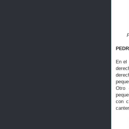
P
PEDR
En el
derec
derec
peque
Otro 
peque
con c
cante