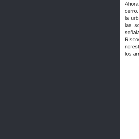
Ahora
cerro.
la urb
las s
señala
Risco
nores
los ar