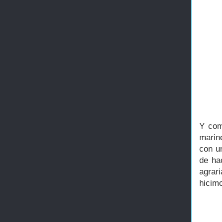
Y com
marin
con u
de ha
agrari
hicimo