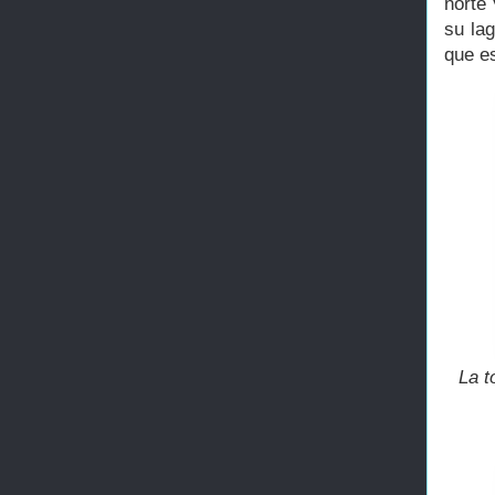
norte 
su lag
que es
La t