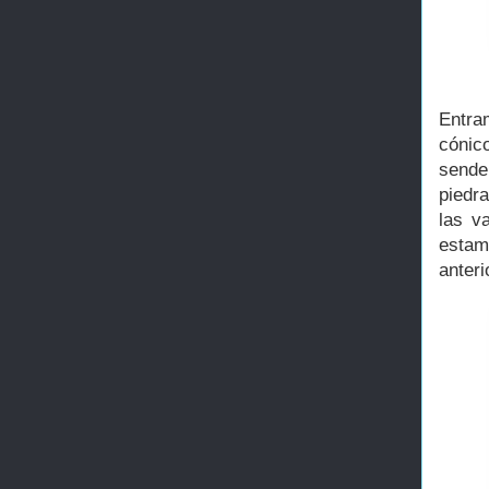
Entra
cónic
sende
piedr
las v
estam
anteri