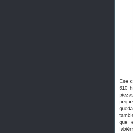
Ese c
610 h
pieza
peque
queda
tambi
que e
labié