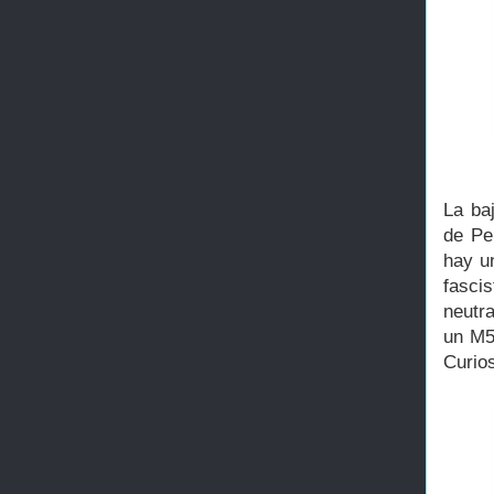
La ba
de Pe
hay 
fasci
neutra
un M5
Curio