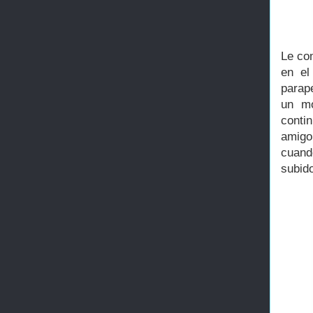
Le co
en el
parap
un mo
conti
amigo
cuand
subid