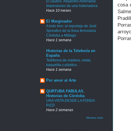
El cautivo. Alejandro Amenábar.
cosa 
Impresiones de una historiadora
Hace 10 meses
Salme
Pradil
El Marginador
Porras
A todo tren: el reportaje de José
Spreafico de la línea ferroviaria
arroyo
Córdoba a Málaga
Porra
Hace 1 semana
Historias de la Telefonía en
España
Teléfonos de madera, metal,
baquelita y plástico…
Hace 1 semana
Por amor al Arte
QURTUBA FABULAS.
Historias de Córdoba
UNA VISTA DESDE LA FONDA
RIZZI
Hace 2 semanas
Mostrar todo