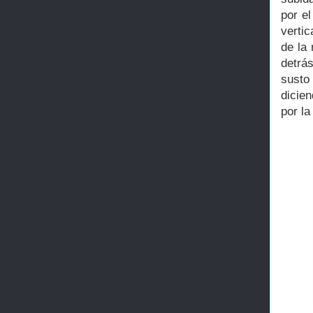
por e
verti
de la
detrás
susto
dicie
por la