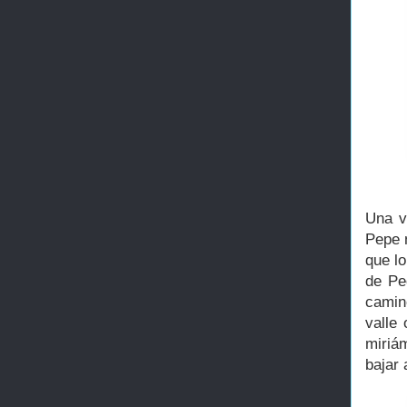
Una v
Pepe 
que lo
de Pe
camin
valle
miriá
bajar