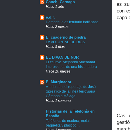
Conchi Carnago
es su
Hace 1 año
con e
capa 
e.d.r.
Hornachuelos territorio fortificado
Hace 2 meses
El cuaderno de piedra
LA VOLUNTAD DE DIOS
Hace 5 días
EL DIVAN DE NUR
El cautivo. Alejandro Amenábar.
Impresiones de una historiadora
Hace 10 meses
El Marginador
A todo tren: el reportaje de José
Spreafico de la línea ferroviaria
Córdoba a Málaga
Hace 1 semana
Historias de la Telefonía en
Casi 
España
Teléfonos de madera, metal,
gesti
baquelita y plástico…
march
Hace 1 semana