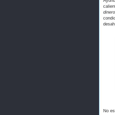
Ayunt
calie
diner
condi
desah
No es