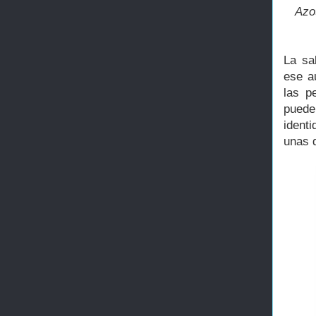
Azo
La sa
ese a
las p
puede
identi
unas 