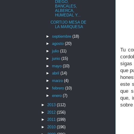
DIEGO,
BANCALES,
ALBERCA,
HUMEDAL Y...
CORTIJO MESA DE
LA MARQUESA
►
septiembre
(18)
►
agosto
(20)
Tu co
►
julio
(11)
cordo
►
junio
(15)
sigas
►
mayo
(10)
que p
►
abril
(14)
hones
►
marzo
(4)
este 
►
febrero
(10)
que s
►
enero
(7)
que, 
sobre 
►
2013
(112)
►
2012
(156)
►
2011
(199)
►
2010
(196)