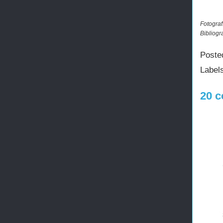
Fotograf
Bibliogra
Poste
Label
20 c