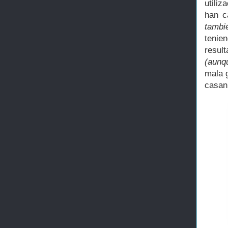
utiliz
han c
tambié
tenie
resul
(aunqu
mala g
casan 