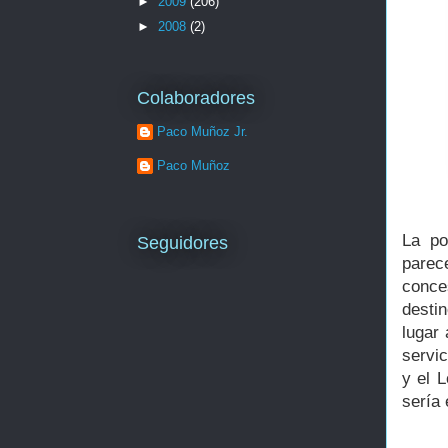
►
2009
(206)
►
2008
(2)
Colaboradores
Paco Muñoz Jr.
Paco Muñoz
La po
Seguidores
parec
conce
desti
lugar 
servi
y el L
sería 