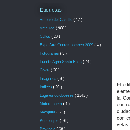
Etiquetas
Antonio del Castillo
( 17 )
Articulos
( 900 )
Calles
( 20 )
Expo Arte Contemporáneo 2009
( 4 )
Fotografías
( 3 )
Fuente Agria Santa Elisa
( 74 )
Goval
( 20 )
Imágenes
( 9 )
El edi
Indices
( 20 )
eleme
Lugares cordobeses
( 1242 )
la Co
Mateo Inurria
( 4 )
contr
ciuda
Mezquita
( 51 )
con c
Personajes
( 76 )
velas
Provincia
( 68 )