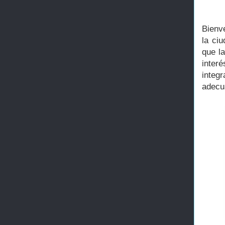
Bienve
la ci
que l
inter
integ
adecu