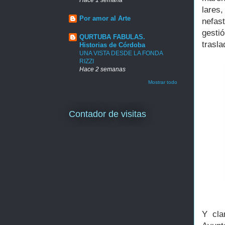
lares
Por amor al Arte
nefas
gesti
QURTUBA FABULAS.
trasla
Historias de Córdoba
UNA VISTA DESDE LA FONDA
RIZZI
Hace 2 semanas
Mostrar todo
Contador de visitas
Y cla