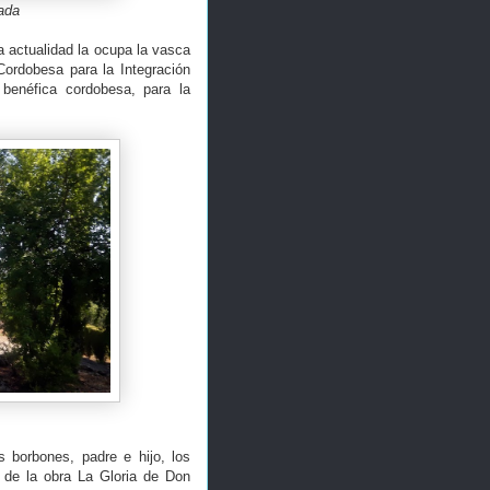
ada
a actualidad la ocupa la vasca
Cordobesa para la Integración
benéfica cordobesa, para la
s borbones, padre e hijo, los
s de la obra La Gloria de Don