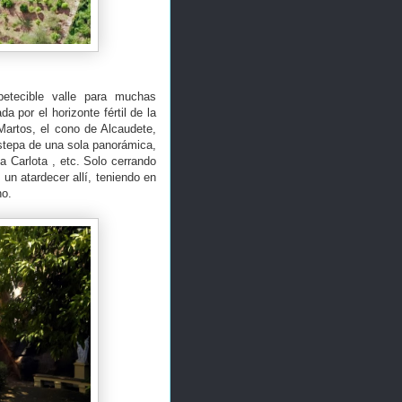
etecible valle para muchas
a por el horizonte fértil de la
Martos, el cono de Alcaudete,
Estepa de una sola panorámica,
 Carlota , etc. Solo cerrando
un atardecer allí, teniendo en
no.