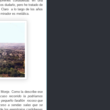
 jóvenes cordobesas en una
os dudarlo, pero he tratado de
 Claro a lo largo de los años
 mirador es metálica.
l Monje. Como la describe ese
caso recorrido la podríamos
n pequeño farallón rocoso que
acceso a sendas salas que se
 de los eremitorios cordobeses