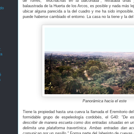
de Torres,
"Muchachas en la balconada"
, retrataba unas
balaustrada de la Huerta de los Arcos, es posible y nada más lej
ado
ubicar alguna parecida a la del cuadro y me ha sido imposible.
puede haberse cambiado el entorno. La casa no la tiene y la del
.
ra
é
a
Panorámica hacia el este
Tiene la propiedad hasta una cueva la llamada el Eremitorio de
formidable grupo de espeleología cordobés, el G40:
"De es
describir de manera escueta como dos entradas situadas en u
delimita una plataforma travertínica. Ambas entradas dan 
comunican por un pasillo."
Forma parte del laberinto de cuevas