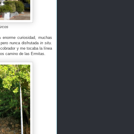
Arcos
na enorme curiosidad, muchas
 pero nunca disfrutada
in situ
.
cobrador y me tocaba la línea
años camino de las Ermitas.