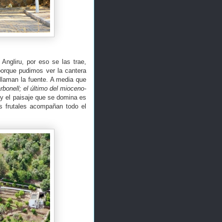
Angliru, por eso se las trae,
porque pudimos ver la cantera
llaman la fuente. A media que
rbonell; el último del mioceno-
 y el paisaje que se domina es
s frutales acompañan todo el