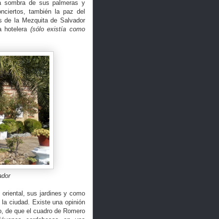
a la sombra de sus palmeras y
nciertos, también la paz del
os de la Mezquita de Salvador
a hotelera
(sólo existía como
ador
oriental, sus jardines y como
la ciudad. Existe una opinión
o, de que el cuadro de Romero