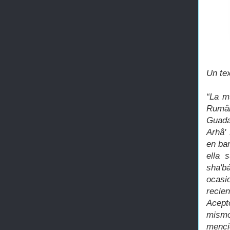
Un te
“La m
Rumân
Guada
Arhâ'
en bar
ella 
sha'b
ocasi
recie
Acept
mismo
menci