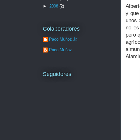
Alber
►
2008
(2)
y que 
unos 
no es
Colaboradores
pero q
Paco Muñoz Jr.
agríc
almun
Paco Muñoz
Alami
Seguidores