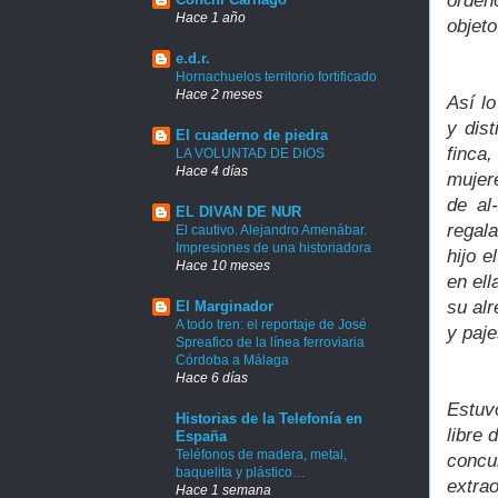
orden
Hace 1 año
objet
e.d.r.
Hornachuelos territorio fortificado
Hace 2 meses
Así lo
y dis
El cuaderno de piedra
finca
LA VOLUNTAD DE DIOS
Hace 4 días
mujere
de al
EL DIVAN DE NUR
regal
El cautivo. Alejandro Amenábar.
Impresiones de una historiadora
hijo 
Hace 10 meses
en ell
su alr
El Marginador
A todo tren: el reportaje de José
y paje
Spreafico de la línea ferroviaria
Córdoba a Málaga
Hace 6 días
Estuvo
Historias de la Telefonía en
libre 
España
Teléfonos de madera, metal,
concur
baquelita y plástico…
extrao
Hace 1 semana