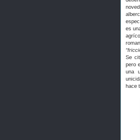
nove
alber
espec
es un
agríco
roma
“fricc
Se ci
pero 
una u
unici
hace t