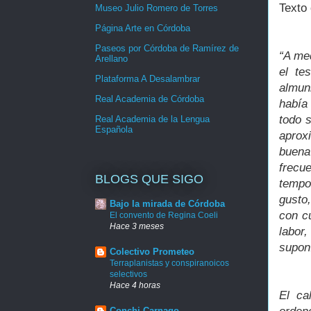
Texto 
Museo Julio Romero de Torres
Página Arte en Córdoba
Paseos por Córdoba de Ramírez de
“A med
Arellano
el te
Plataforma A Desalambrar
almun
Real Academia de Córdoba
había 
todo 
Real Academia de la Lengua
Española
aprox
buena
frecu
BLOGS QUE SIGO
tempo
gusto
Bajo la mirada de Córdoba
con cu
El convento de Regina Coeli
Hace 3 meses
labor,
supon
Colectivo Prometeo
Terraplanistas y conspiranoicos
selectivos
Hace 4 horas
El ca
Conchi Carnago