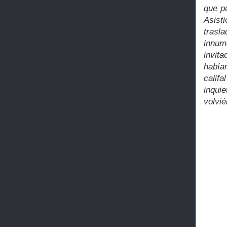
que p
Asist
trasl
innum
invit
había
califa
inqui
volvi