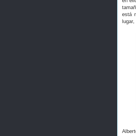
en el
tamaño
está 
lugar
Alber