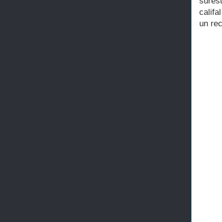
sures
calif
un rec