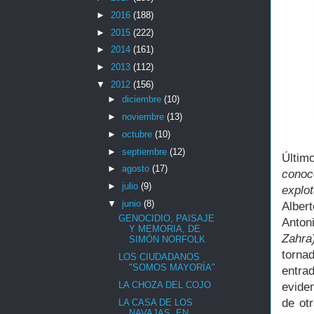
►
2016
(188)
►
2015
(222)
►
2014
(161)
►
2013
(112)
▼
2012
(156)
►
diciembre
(10)
►
noviembre
(13)
►
octubre
(10)
►
septiembre
(12)
Últim
►
agosto
(17)
cono
►
julio
(9)
explo
▼
junio
(8)
Alber
GENOCIDIO, PAISAJE
Anton
Y MEMORIA, DE
Zahra
SIMÓN NORFOLK
torna
LOS CIUDADANOS
"SOMOS MAYORÍA"
entr
LA CHOZA DEL COJO
evide
de ot
LA CASA DE LOS
NAVAJAS, EN