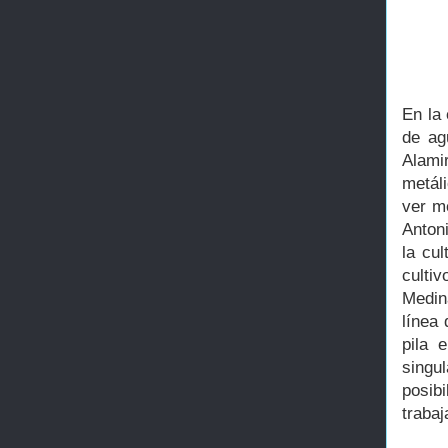
En la 
de ag
Alami
metál
ver m
Antoni
la cu
culti
Medin
línea
pila 
singu
posibi
trabaj