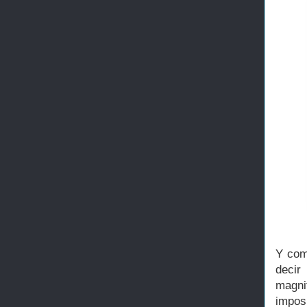
Y com
decir
magnif
impos