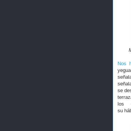
Nos h
yegua
señal
señal
se de
terra
los 
su háb