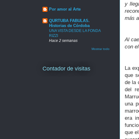
y lle
Por amor al Arte
recon
más a
QURTUBA FABULAS.
Historias de Córdoba
UNA VISTA DESDE LA FONDA
RIZZI
Al cae
Hace 2 semanas
con el
Mostrar todo
La ex
Contador de visitas
que s
de la 
del r
Marru
una p
marro
era i
funcio
que e