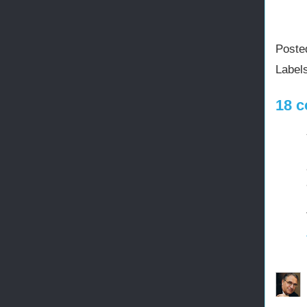
Poste
Label
18 c