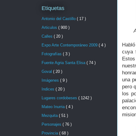
Etiquetas
Antonio del Castillo
( 17 )
Articulos
( 900 )
A
Calles
( 20 )
Habló 
Expo Arte Contemporáneo 2009
( 4 )
cuya 
Fotografías
( 3 )
Estos
Fuente Agria Santa Elisa
( 74 )
nuest
Goval
( 20 )
honra
una p
Imágenes
( 9 )
pero q
Indices
( 20 )
los p
Lugares cordobeses
( 1242 )
palac
Mateo Inurria
( 4 )
encont
misio
Mezquita
( 51 )
Personajes
( 76 )
Provincia
( 68 )