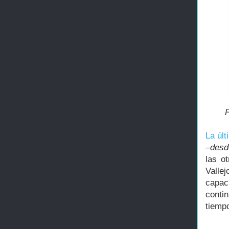
La últ
–desd
las o
Valle
capaci
conti
tiemp