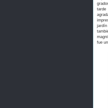
grados
tarde
agrad
impre
jardí
tambi
magnit
fue u