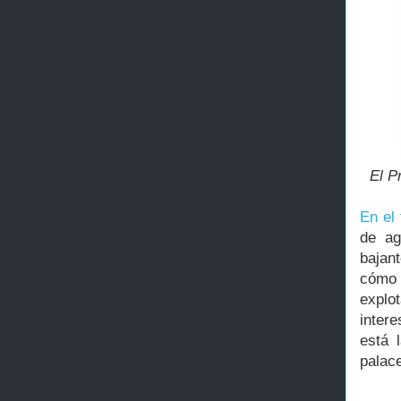
El P
En el 
de ag
bajan
cómo 
explo
inter
está 
palace