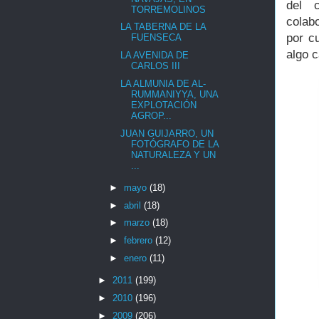
del c
TORREMOLINOS
colab
LA TABERNA DE LA
por c
FUENSECA
algo c
LA AVENIDA DE
CARLOS III
LA ALMUNIA DE AL-
RUMMANIYYA, UNA
EXPLOTACIÓN
AGROP...
JUAN GUIJARRO, UN
FOTÓGRAFO DE LA
NATURALEZA Y UN
...
►
mayo
(18)
►
abril
(18)
►
marzo
(18)
►
febrero
(12)
►
enero
(11)
►
2011
(199)
►
2010
(196)
►
2009
(206)