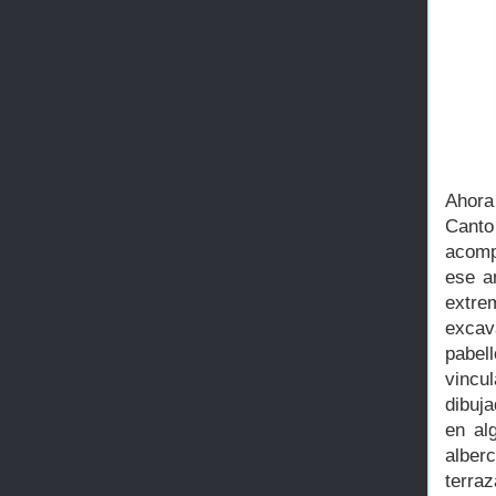
Ahora
Cant
acomp
ese a
extre
excav
pabell
vincu
dibuj
en al
alber
terraz