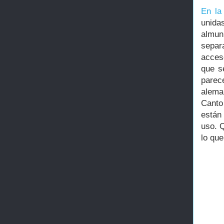
En la
unida
almun
separ
acces
que s
parec
alema
Canto
están
uso. Q
lo que