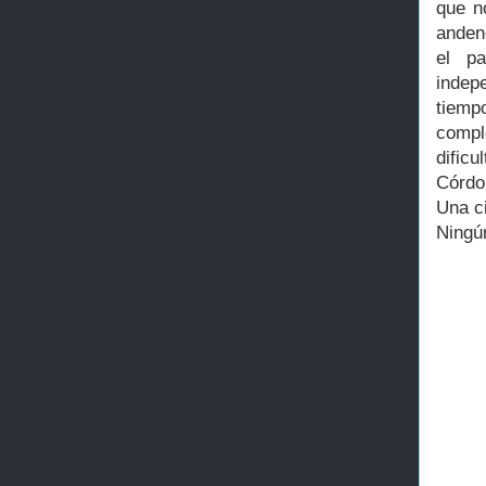
que n
anden
el pa
indep
tiempo
compl
dific
Córdo
Una ci
Ningún