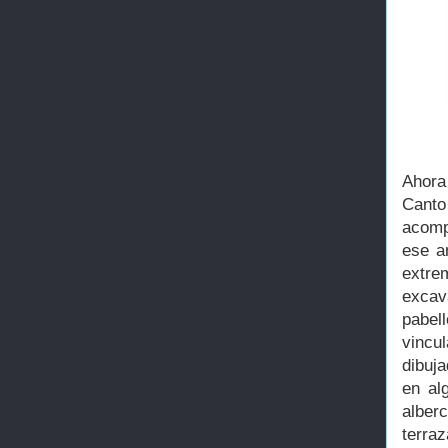
Ahora
Cant
acomp
ese a
extre
excav
pabell
vincu
dibuj
en al
alber
terraz