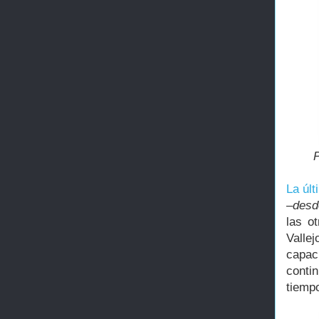
La últ
–desd
las o
Valle
capaci
conti
tiemp