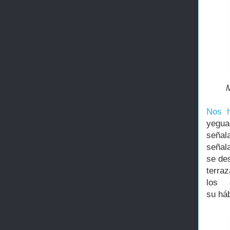
Nos h
yegua
señal
señal
se de
terra
los 
su háb