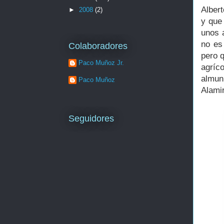
Alber
►
2008
(2)
y que 
unos 
no es
Colaboradores
pero q
Paco Muñoz Jr.
agríc
almun
Paco Muñoz
Alami
Seguidores