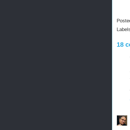
Poste
Label
18 c