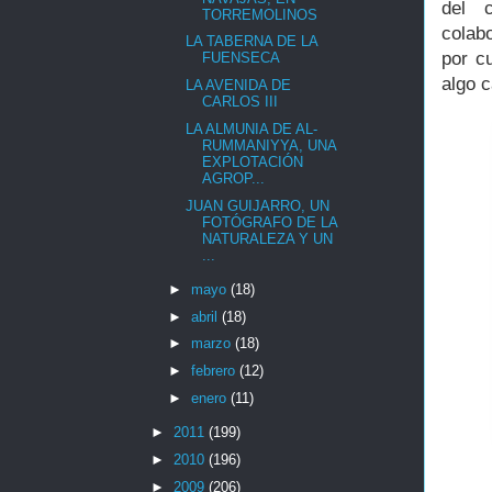
del c
TORREMOLINOS
colab
LA TABERNA DE LA
por c
FUENSECA
algo c
LA AVENIDA DE
CARLOS III
LA ALMUNIA DE AL-
RUMMANIYYA, UNA
EXPLOTACIÓN
AGROP...
JUAN GUIJARRO, UN
FOTÓGRAFO DE LA
NATURALEZA Y UN
...
►
mayo
(18)
►
abril
(18)
►
marzo
(18)
►
febrero
(12)
►
enero
(11)
►
2011
(199)
►
2010
(196)
►
2009
(206)