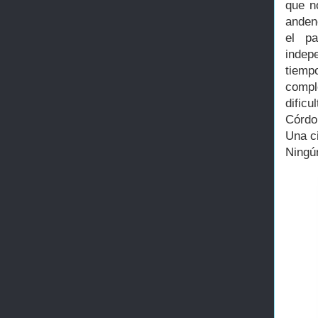
que n
anden
el pa
indep
tiempo
compl
dific
Córdo
Una ci
Ningún