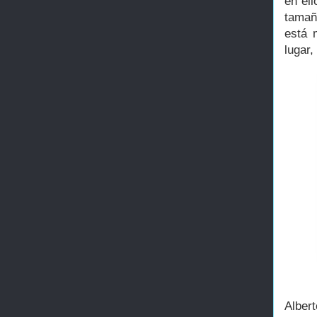
en el
tamaño
está 
lugar
Alber