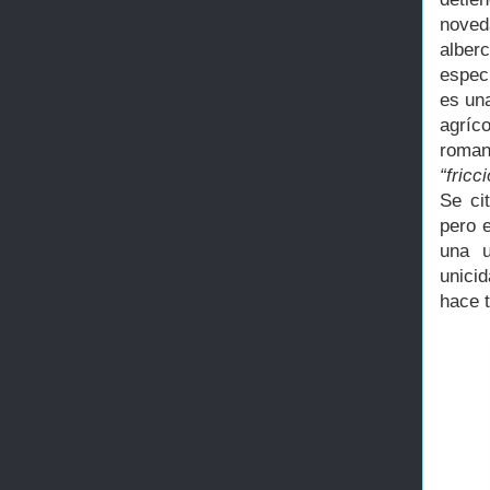
nove
alber
espec
es un
agríco
roma
“fricc
Se ci
pero 
una u
unici
hace t