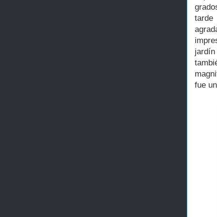
grados
tarde
agrad
impre
jardí
tambi
magnit
fue u