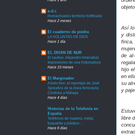
orden
objet
e.d.r.
Hornachuelos territorio fortificado
Hace 2 meses
Así lo
El cuaderno de piedra
y dis
LA VOLUNTAD DE DIOS
finca
Hace 1 día
mujere
EL DIVAN DE NUR
de al
El cautivo. Alejandro Amenábar.
regal
Impresiones de una historiadora
Hace 10 meses
hijo 
en ell
El Marginador
su alr
A todo tren: el reportaje de José
Spreafico de la línea ferroviaria
y paje
Córdoba a Málaga
Hace 4 días
Historias de la Telefonía en
Estuvo
España
libre 
Teléfonos de madera, metal,
baquelita y plástico…
concur
Hace 6 días
extrao