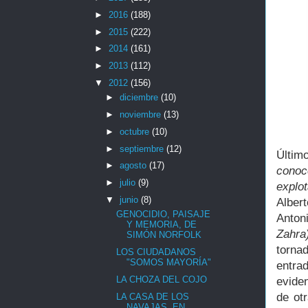
►
2016
(188)
►
2015
(222)
►
2014
(161)
►
2013
(112)
▼
2012
(156)
►
diciembre
(10)
►
noviembre
(13)
►
octubre
(10)
►
septiembre
(12)
Últim
►
agosto
(17)
cono
►
julio
(9)
explo
▼
junio
(8)
Alber
GENOCIDIO, PAISAJE
Anton
Y MEMORIA, DE
Zahra
SIMÓN NORFOLK
torna
LOS CIUDADANOS
"SOMOS MAYORÍA"
entr
LA CHOZA DEL COJO
evide
de ot
LA CASA DE LOS
NAVAJAS, EN