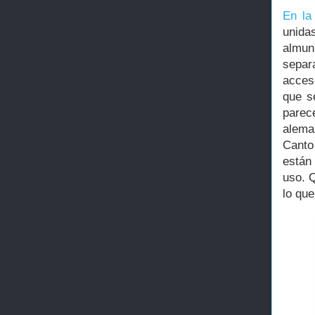
En la
unida
almun
separ
acces
que s
parec
alema
Canto
están
uso. Q
lo que