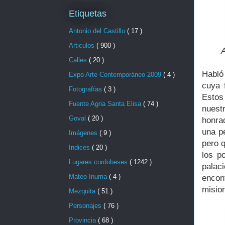
Etiquetas
Antonio del Castillo
( 17 )
Articulos
( 900 )
A
Calles
( 20 )
Habló 
Expo Arte Contemporáneo 2009
( 4 )
cuya 
Fotografías
( 3 )
Estos
Fuente Agria Santa Elisa
( 74 )
nuest
Goval
( 20 )
honra
una p
Imágenes
( 9 )
pero q
Indices
( 20 )
los p
Lugares cordobeses
( 1242 )
palac
Mateo Inurria
( 4 )
encont
misio
Mezquita
( 51 )
Personajes
( 76 )
Provincia
( 68 )