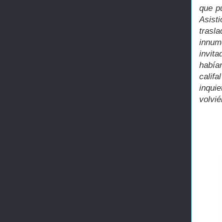
que p
Asist
trasl
innum
invit
había
califa
inqui
volvi