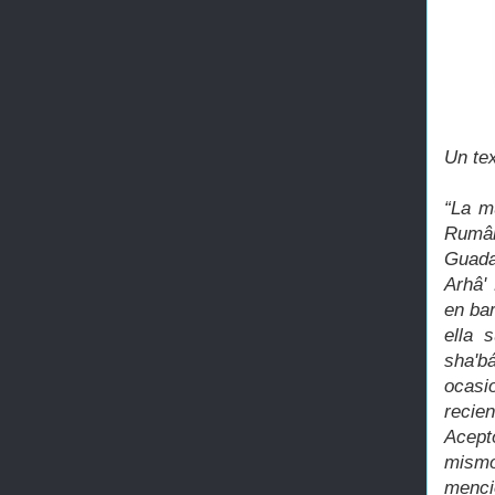
Un te
“La m
Rumân
Guada
Arhâ'
en bar
ella 
sha'b
ocasi
recie
Acept
mismo
menci