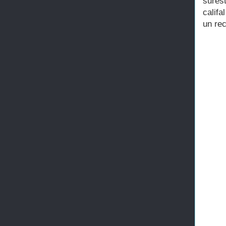
sures
calif
un rec