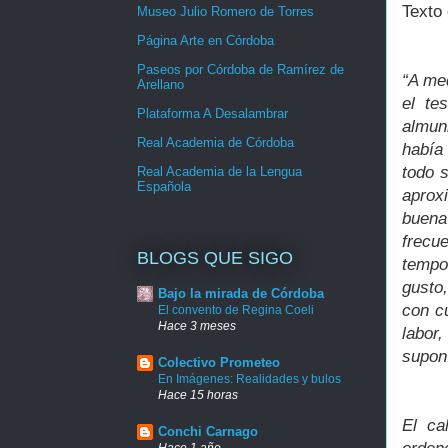
Texto 
Museo Julio Romero de Torres
Página Arte en Córdoba
Paseos por Córdoba de Ramírez de
“A med
Arellano
el te
Plataforma A Desalambrar
almun
Real Academia de Córdoba
había 
todo 
Real Academia de la Lengua
Española
aprox
buena
frecu
BLOGS QUE SIGO
tempo
gusto
Bajo la mirada de Córdoba
con cu
El convento de Regina Coeli
Hace 3 meses
labor,
supon
Colectivo Prometeo
En Imágenes: Realidades y bulos
Hace 15 horas
El ca
Conchi Carnago
Hace 1 año