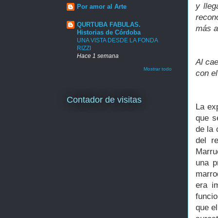
y lle
Por amor al Arte
recon
QURTUBA FABULAS.
más a
Historias de Córdoba
UNA VISTA DESDE LA FONDA
RIZZI
Hace 1 semana
Al cae
Mostrar todo
con el
Contador de visitas
La ex
que s
de la 
del r
Marru
una p
marro
era i
funcio
que e