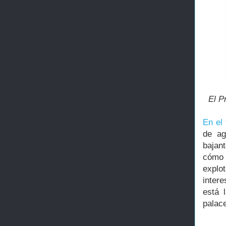
El P
En el 
de ag
bajan
cómo 
explo
inter
está 
palace