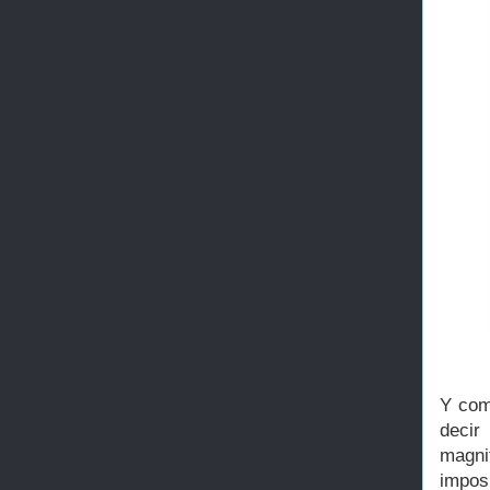
Y com
decir
magnif
impos