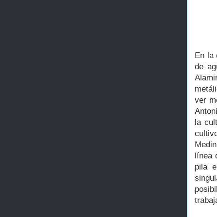
En la 
de ag
Alami
metál
ver m
Antoni
la cu
culti
Medin
línea
pila 
singu
posibi
trabaj