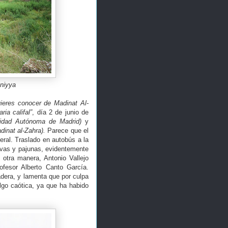
aniyya
ieres conocer de Madinat Al-
ia califal”
, día 2 de junio de
sidad Autónoma de Madrid)
y
dinat al-Zahra).
Parece que el
ral. Traslado en autobús a la
avas y pajunas, evidentemente
otra manera, Antonio Vallejo
fesor Alberto Canto García.
adera, y lamenta que por culpa
lgo caótica, ya que ha habido