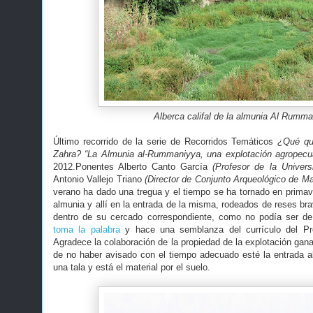
Alberca califal de la almunia Al Rumm
Último recorrido de la serie de Recorridos Temáticos
¿Qué qu
Zahra? “La Almunia al-Rummaniyya, una explotación agropecuar
2012.Ponentes Alberto Canto García
(Profesor de la Univer
Antonio Vallejo Triano
(Director de Conjunto Arqueológico de Ma
verano ha dado una tregua y el tiempo se ha tornado en primave
almunia y allí en la entrada de la misma, rodeados de reses br
dentro de su cercado correspondiente, como no podía ser de 
toma la palabra
y hace una semblanza del currículo del Pro
Agradece la colaboración de la propiedad de la explotación gan
de no haber avisado con el tiempo adecuado esté la entrada a
una tala y está el material por el suelo.