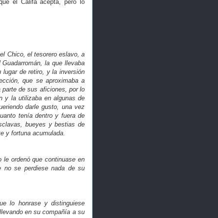
que el Califa acepta, pero lo
l Chico, el tesorero eslavo, a
l Guadarromán, la que llevaba
ugar de retiro, y la inversión
fección, que se aproximaba a
arte de sus aficiones, por lo
n y la utilizaba en algunas de
ueriendo darle gusto, una vez
uanto tenía dentro y fuera de
 esclavas, bueyes y bestias de
te y fortuna acumulada.
o le ordenó que continuase en
ue no se perdiese nada de su
que lo honrase y distinguiese
y llevando en su compañía a su