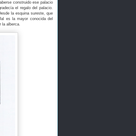
aberse construido ese palacio
radecía el regalo del palacio.
Desde la esquina sureste, que
fal es la mayor conocida del
 la alberca.