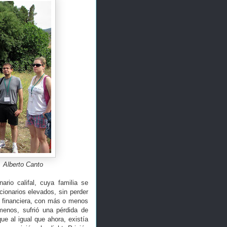
. Alberto Canto
nario califal, cuya familia se
cionarios elevados, sin perder
n financiera, con más o menos
menos, sufrió una pérdida de
ue al igual que ahora, existía