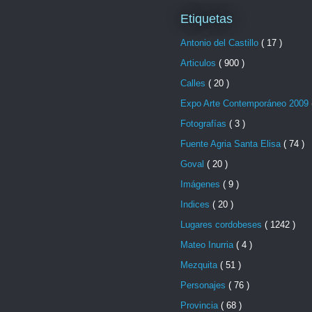
Etiquetas
Antonio del Castillo
( 17 )
Articulos
( 900 )
Calles
( 20 )
Expo Arte Contemporáneo 2009
Fotografías
( 3 )
Fuente Agria Santa Elisa
( 74 )
Goval
( 20 )
Imágenes
( 9 )
Indices
( 20 )
Lugares cordobeses
( 1242 )
Mateo Inurria
( 4 )
Mezquita
( 51 )
Personajes
( 76 )
Provincia
( 68 )