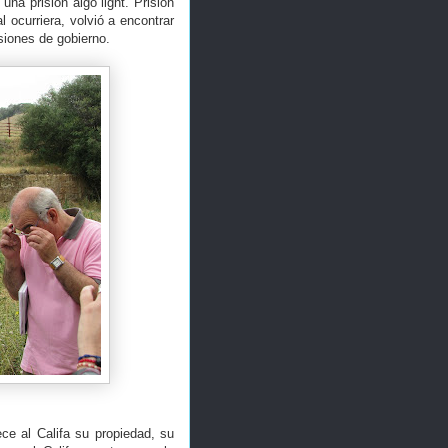
 una prisión algo light. Prisión
 ocurriera, volvió a encontrar
isiones de gobierno.
ece al Califa su propiedad, su