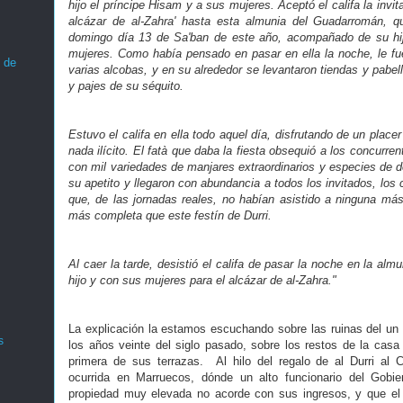
hijo el príncipe Hisam y a sus mujeres. Aceptó el califa la invit
alcázar de al-Zahra' hasta esta almunia del Guadarromán, qu
domingo día 13 de Sa'ban de este año, acompañado de su hij
mujeres. Como había pensado en pasar en ella la noche, le fue
 de
varias alcobas, y en su alrededor se levantaron tiendas y pabel
y pajes de su séquito.
Estuvo el califa en ella todo aquel día, disfrutando de un place
nada ilícito. El fatà que daba la fiesta obsequió a los concurrent
con mil variedades de manjares extraordinarios y especies de d
su apetito y llegaron con abundancia a todos los invitados, los
que, de las jornadas reales, no habían asistido a ninguna m
más completa que este festín de Durri.
Al caer la tarde, desistió el califa de pasar la noche en la almu
hijo y con sus mujeres para el alcázar de al-Zahra."
La explicación la estamos escuchando sobre las ruinas del un
s
los años veinte del siglo pasado, sobre los restos de la casa 
primera de sus terrazas. Al hilo del regalo de al Durri al 
ocurrida en Marruecos, dónde un alto funcionario del Gobi
propiedad muy elevada no acorde con sus ingresos, y que el 