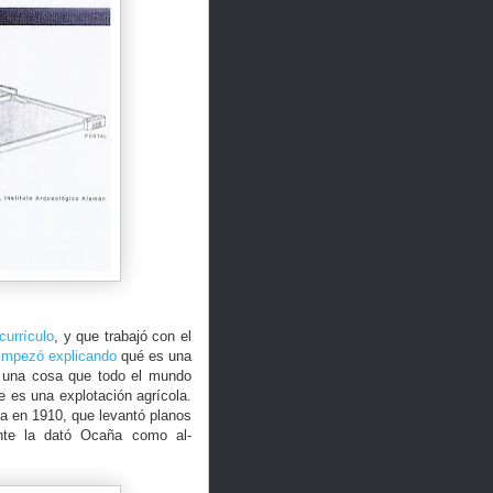
currículo
, y que trabajó con el
mpezó explicando
qué es una
s una cosa que todo el mundo
 es una explotación agrícola.
a en 1910, que levantó planos
nte la dató Ocaña como al-