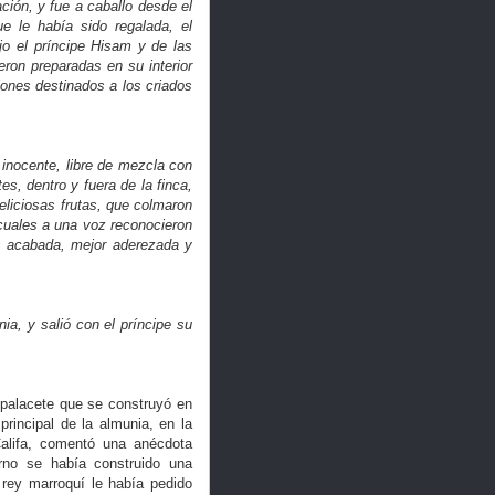
ación, y fue a caballo desde el
e le había sido regalada, el
o el príncipe Hisam y de las
ron preparadas en su interior
lones destinados a los criados
r inocente, libre de mezcla con
es, dentro y fuera de la finca,
eliciosas frutas, que colmaron
 cuales a una voz reconocieron
ás acabada, mejor aderezada y
nia, y salió con el príncipe su
 palacete que se construyó en
principal de la almunia, en la
Califa, comentó una anécdota
erno se había construido una
rey marroquí le había pedido