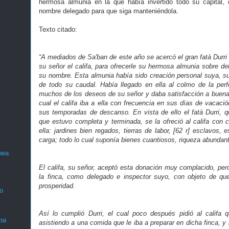
hermosa almunia en la que había invertido todo su capital, 
nombre delegado para que siga manteniéndola.
Texto citado:
“A mediados de Sa'ban de este año se acercó el gran fatà Durri e
su señor el califa, para ofrecerle su hermosa almunia sobre de
su nombre. Esta almunia había sido creación personal suya, su l
de todo su caudal. Había llegado en ella al colmo de la per
muchos de los deseos de su señor y daba satisfacción a buena p
cual el califa iba a ella con frecuencia en sus días de vacació
sus temporadas de descanso. En vista de ello el fatà Durri, q
que estuvo completa y terminada, se la ofreció al califa con c
ella: jardines bien regados, tierras de labor, [62 r] esclavos,
carga; todo lo cual suponía bienes cuantiosos, riqueza abundan
nea
El califa, su señor, aceptó esta donación muy complacido, per
la finca, como delegado e inspector suyo, con objeto de q
prosperidad.
o
Así lo cumplió Durri, el cual poco después pidió al califa 
ba
asistiendo a una comida que le iba a preparar en dicha finca, 