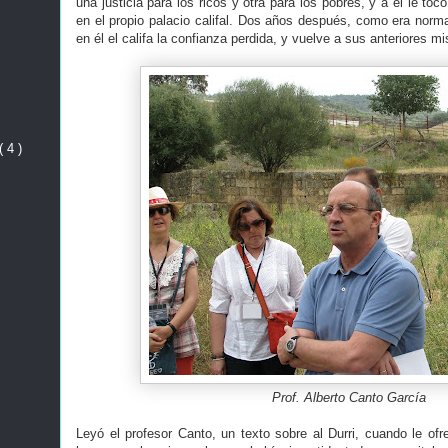
una justicia para los ricos y otra para los pobres, y a él le tocó
en el propio palacio califal. Dos años después, como era normal
en él el califa la confianza perdida, y vuelve a sus anteriores m
( 4 )
Prof. Alberto Canto García
Leyó el profesor Canto, un texto sobre al Durri, cuando le ofr