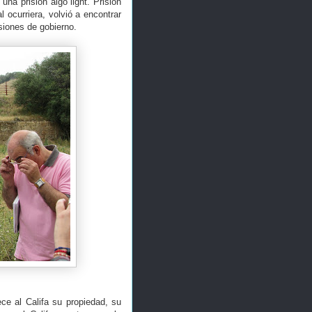
 una prisión algo light. Prisión
 ocurriera, volvió a encontrar
isiones de gobierno.
ece al Califa su propiedad, su