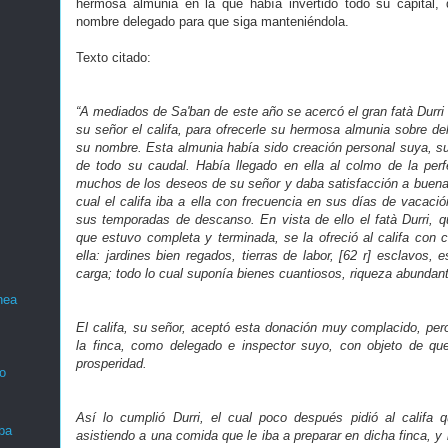
hermosa almunia en la que había invertido todo su capital, 
nombre delegado para que siga manteniéndola.
Texto citado:
“A mediados de Sa'ban de este año se acercó el gran fatà Durri e
su señor el califa, para ofrecerle su hermosa almunia sobre de
su nombre. Esta almunia había sido creación personal suya, su l
de todo su caudal. Había llegado en ella al colmo de la per
muchos de los deseos de su señor y daba satisfacción a buena p
cual el califa iba a ella con frecuencia en sus días de vacació
sus temporadas de descanso. En vista de ello el fatà Durri, q
que estuvo completa y terminada, se la ofreció al califa con c
ella: jardines bien regados, tierras de labor, [62 r] esclavos,
carga; todo lo cual suponía bienes cuantiosos, riqueza abundan
nea
El califa, su señor, aceptó esta donación muy complacido, per
la finca, como delegado e inspector suyo, con objeto de q
prosperidad.
o
Así lo cumplió Durri, el cual poco después pidió al califa 
ba
asistiendo a una comida que le iba a preparar en dicha finca, 