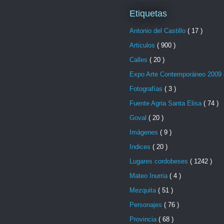
Etiquetas
Antonio del Castillo
( 17 )
Articulos
( 900 )
Calles
( 20 )
Expo Arte Contemporáneo 2009
Fotografías
( 3 )
Fuente Agria Santa Elisa
( 74 )
Goval
( 20 )
Imágenes
( 9 )
Indices
( 20 )
Lugares cordobeses
( 1242 )
Mateo Inurria
( 4 )
Mezquita
( 51 )
Personajes
( 76 )
Provincia
( 68 )