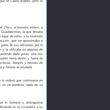
que el Califa acepta, pero lo
l Chico, el tesorero eslavo, a
l Guadarromán, la que llevaba
ugar de retiro, y la inversión
fección, que se aproximaba a
arte de sus aficiones, por lo
n y la utilizaba en algunas de
ueriendo darle gusto, una vez
uanto tenía dentro y fuera de
 esclavas, bueyes y bestias de
te y fortuna acumulada.
o le ordenó que continuase en
ue no se perdiese nada de su
que lo honrase y distinguiese
y llevando en su compañía a su