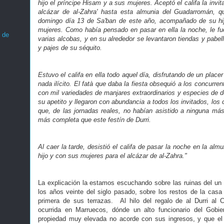
hijo el príncipe Hisam y a sus mujeres. Aceptó el califa la invit
alcázar de al-Zahra' hasta esta almunia del Guadarromán, qu
domingo día 13 de Sa'ban de este año, acompañado de su hij
mujeres. Como había pensado en pasar en ella la noche, le fue
 de
varias alcobas, y en su alrededor se levantaron tiendas y pabel
y pajes de su séquito.
Estuvo el califa en ella todo aquel día, disfrutando de un place
nada ilícito. El fatà que daba la fiesta obsequió a los concurrent
con mil variedades de manjares extraordinarios y especies de d
su apetito y llegaron con abundancia a todos los invitados, los
que, de las jornadas reales, no habían asistido a ninguna m
más completa que este festín de Durri.
Al caer la tarde, desistió el califa de pasar la noche en la almu
hijo y con sus mujeres para el alcázar de al-Zahra."
La explicación la estamos escuchando sobre las ruinas del un
los años veinte del siglo pasado, sobre los restos de la casa 
primera de sus terrazas. Al hilo del regalo de al Durri al 
ocurrida en Marruecos, dónde un alto funcionario del Gobi
propiedad muy elevada no acorde con sus ingresos, y que el 