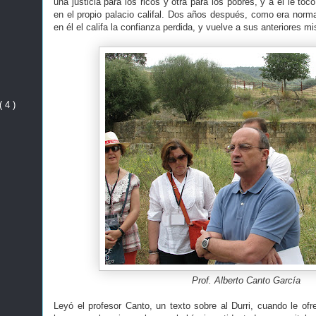
una justicia para los ricos y otra para los pobres, y a él le tocó
en el propio palacio califal. Dos años después, como era normal
en él el califa la confianza perdida, y vuelve a sus anteriores m
( 4 )
Prof. Alberto Canto García
Leyó el profesor Canto, un texto sobre al Durri, cuando le ofr