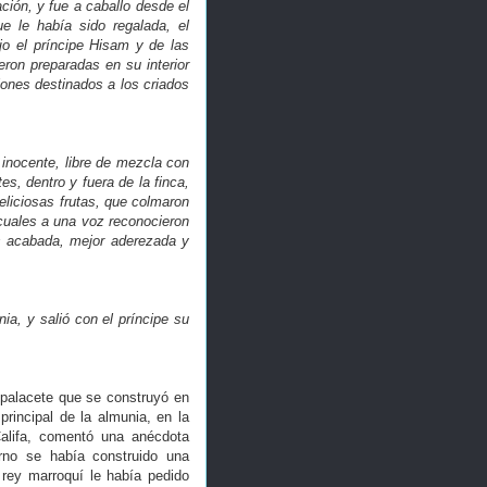
ación, y fue a caballo desde el
e le había sido regalada, el
o el príncipe Hisam y de las
ron preparadas en su interior
lones destinados a los criados
r inocente, libre de mezcla con
es, dentro y fuera de la finca,
eliciosas frutas, que colmaron
 cuales a una voz reconocieron
ás acabada, mejor aderezada y
nia, y salió con el príncipe su
 palacete que se construyó en
principal de la almunia, en la
Califa, comentó una anécdota
erno se había construido una
rey marroquí le había pedido