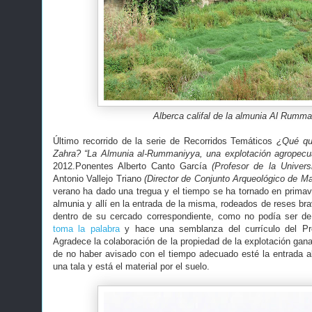
Alberca califal de la almunia Al Rumm
Último recorrido de la serie de Recorridos Temáticos
¿Qué qu
Zahra? “La Almunia al-Rummaniyya, una explotación agropecuar
2012.Ponentes Alberto Canto García
(Profesor de la Univer
Antonio Vallejo Triano
(Director de Conjunto Arqueológico de Ma
verano ha dado una tregua y el tiempo se ha tornado en primave
almunia y allí en la entrada de la misma, rodeados de reses br
dentro de su cercado correspondiente, como no podía ser de 
toma la palabra
y hace una semblanza del currículo del Pro
Agradece la colaboración de la propiedad de la explotación gan
de no haber avisado con el tiempo adecuado esté la entrada a
una tala y está el material por el suelo.