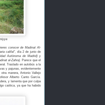
aniyya
ieres conocer de Madinat Al-
ia califal”
, día 2 de junio de
sidad Autónoma de Madrid)
y
dinat al-Zahra).
Parece que el
ral. Traslado en autobús a la
avas y pajunas, evidentemente
otra manera, Antonio Vallejo
fesor Alberto Canto García.
adera, y lamenta que por culpa
lgo caótica, ya que ha habido