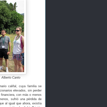
. Alberto Canto
nario califal, cuya familia se
cionarios elevados, sin perder
n financiera, con más o menos
menos, sufrió una pérdida de
ue al igual que ahora, existía