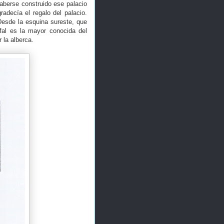
aberse construido ese palacio
radecía el regalo del palacio.
Desde la esquina sureste, que
fal es la mayor conocida del
 la alberca.