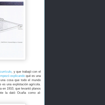
currículo
, y que trabajó con el
mpezó explicando
qué es una
s una cosa que todo el mundo
 es una explotación agrícola.
a en 1910, que levantó planos
nte la dató Ocaña como al-