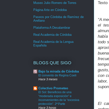
Texto 
Museo Julio Romero de Torres
Página Arte en Córdoba
Paseos por Córdoba de Ramírez de
“A med
Arellano
el te
Plataforma A Desalambrar
almun
Real Academia de Córdoba
había 
todo 
Real Academia de la Lengua
Española
aprox
buena
frecu
BLOGS QUE SIGO
tempo
gusto
Bajo la mirada de Córdoba
con cu
El convento de Regina Coeli
Hace 3 meses
labor,
supon
Colectivo Prometeo
El Sol: Beneficios de una
“moderada exposición” e
inconvenientes de la “excesiva
El ca
protección”. 2ª Parte
Hace 3 horas