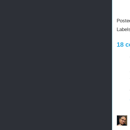
Poste
Label
18 c