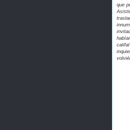
que p
Asist
trasl
innum
invit
había
califa
inqui
volvi