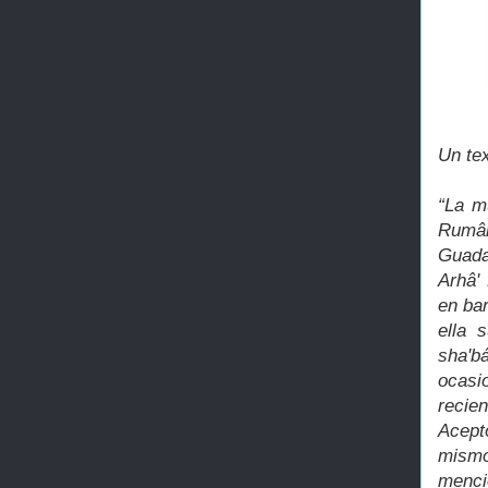
Un te
“La m
Rumân
Guada
Arhâ'
en bar
ella 
sha'b
ocasi
recie
Acept
mismo
menci