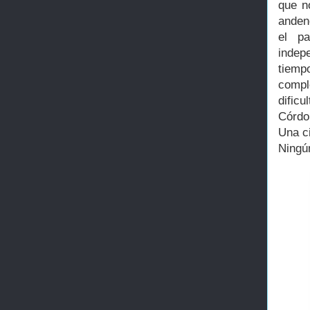
que n
anden
el pa
indep
tiempo
compl
dific
Córdo
Una ci
Ningún