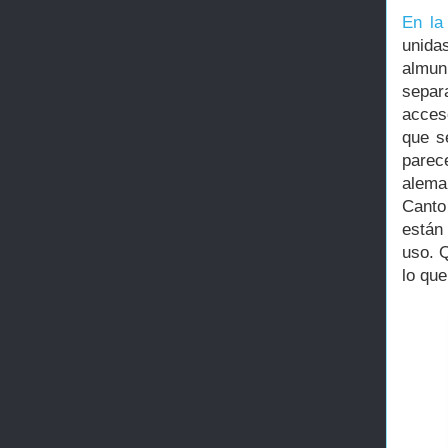
En la
unida
almun
separ
acces
que s
parec
alema
Canto
están
uso. Q
lo que