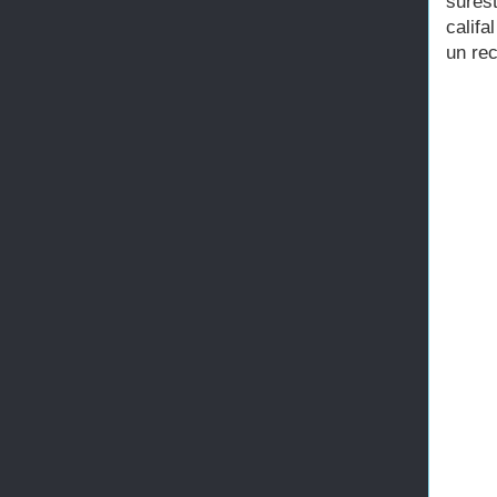
sures
calif
un rec