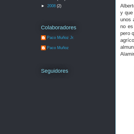
Alber
►
2008
(2)
y que 
unos 
no es
Colaboradores
pero q
Paco Muñoz Jr.
agríc
almun
Paco Muñoz
Alami
Seguidores