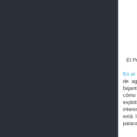
El P
En el 
de ag
bajan
cómo 
explo
inter
está 
palace