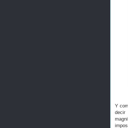
Y com
decir
magnif
impos