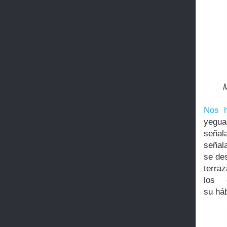
Nos h
yegua
señal
señal
se de
terra
los 
su háb