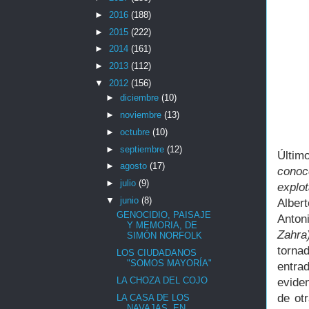
►
2016
(188)
►
2015
(222)
►
2014
(161)
►
2013
(112)
▼
2012
(156)
►
diciembre
(10)
►
noviembre
(13)
►
octubre
(10)
►
septiembre
(12)
Últim
►
agosto
(17)
cono
►
julio
(9)
explo
▼
junio
(8)
Alber
GENOCIDIO, PAISAJE
Anton
Y MEMORIA, DE
Zahra
SIMÓN NORFOLK
torna
LOS CIUDADANOS
"SOMOS MAYORÍA"
entr
LA CHOZA DEL COJO
evide
de ot
LA CASA DE LOS
NAVAJAS, EN