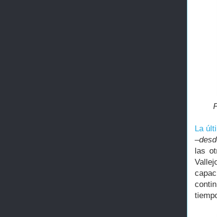
La últ
–desd
las o
Valle
capaci
conti
tiemp