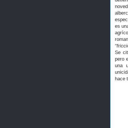
nove
alber
espec
es un
agríco
roma
“fricc
Se ci
pero 
una u
unici
hace t