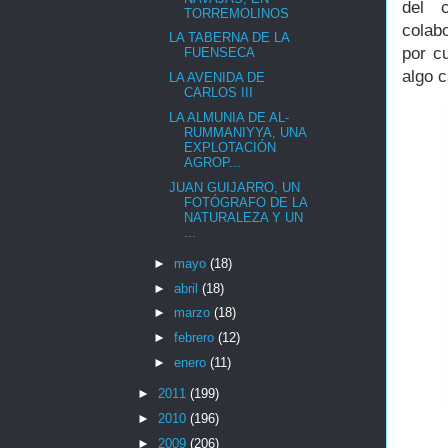
del c
TORREMOLINOS
colab
LA TABERNA DE LA
por c
FUENSECA
algo c
LA AVENIDA DE
CARLOS III
LA ALMUNIA DE AL-
RUMMANIYYA, UNA
EXPLOTACIÓN
AGROP...
JUAN GUIJARRO, UN
FOTÓGRAFO DE LA
NATURALEZA Y UN
...
►
mayo
(18)
►
abril
(18)
►
marzo
(18)
►
febrero
(12)
►
enero
(11)
►
2011
(199)
►
2010
(196)
►
2009
(206)