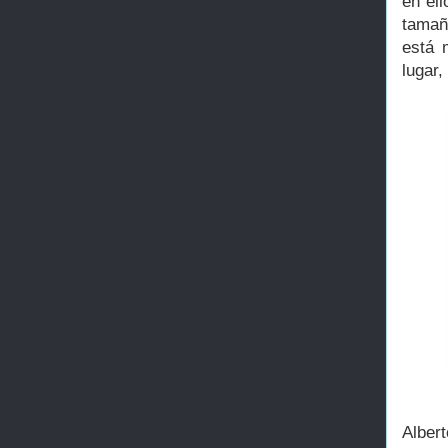
en el
tamaño
está 
lugar
Alber