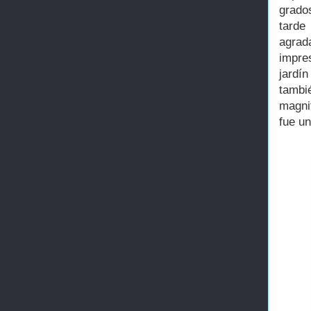
grados
tarde
agrad
impre
jardí
tambi
magnit
fue u