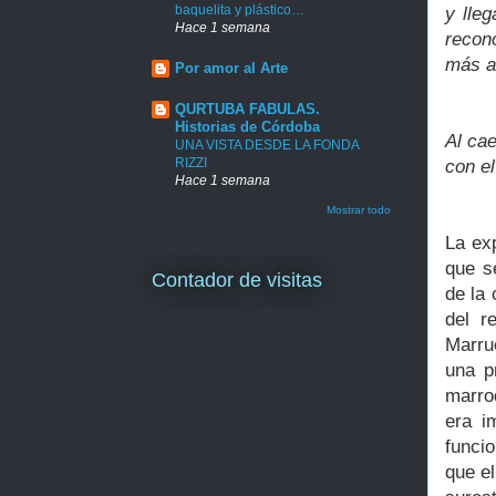
baquelita y plástico…
y lle
Hace 1 semana
recon
más a
Por amor al Arte
QURTUBA FABULAS.
Historias de Córdoba
Al cae
UNA VISTA DESDE LA FONDA
RIZZI
con el
Hace 1 semana
Mostrar todo
La ex
que s
Contador de visitas
de la 
del r
Marru
una p
marro
era i
funcio
que e