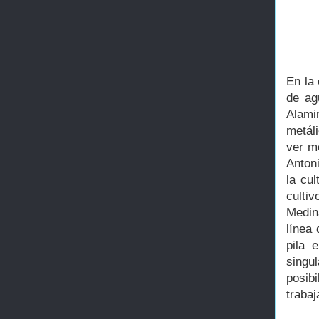
En la 
de ag
Alami
metál
ver m
Antoni
la cu
culti
Medin
línea
pila 
singu
posibi
trabaj