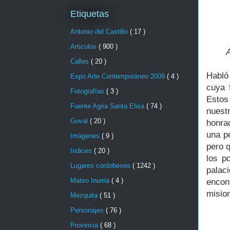
Etiquetas
Antonio del Castillo
( 17 )
Articulos
( 900 )
A
Calles
( 20 )
Habló 
Expo Arte Contemporáneo 2009
( 4 )
cuya 
Fotografías
( 3 )
Estos
Fuente Agria Santa Elisa
( 74 )
nuest
Goval
( 20 )
honra
una p
Imágenes
( 9 )
pero q
Indices
( 20 )
los p
Lugares cordobeses
( 1242 )
palac
Mateo Inurria
( 4 )
encont
misio
Mezquita
( 51 )
Personajes
( 76 )
Provincia
( 68 )