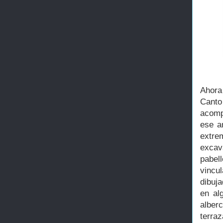
Ahora
Cant
acomp
ese a
extre
excav
pabell
vincu
dibuj
en al
alber
terraz