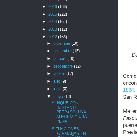
►
2016
(188)
►
2015
(222)
►
2014
(161)
►
2013
(112)
▼
2012
(156)
►
diciembre
(10)
►
noviembre
(13)
De
►
octubre
(10)
►
septiembre
(12)
►
agosto
(17)
Como 
►
julio
(9)
encont
►
junio
(8)
1884
,
▼
mayo
(18)
San Ra
AUNQUE CON
BASTANTE
Me en
RETRASO, UNA
ALEGRÍA Y UNA
Pascu
PENA
puer
SITUACIONES
Previ
KAFKIANAS EN