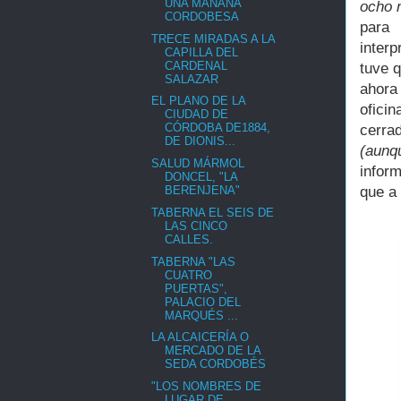
UNA MAÑANA
ocho m
CORDOBESA
para 
TRECE MIRADAS A LA
inter
CAPILLA DEL
CARDENAL
tuve q
SALAZAR
ahora
EL PLANO DE LA
ofici
CIUDAD DE
CÓRDOBA DE1884,
cerrad
DE DIONIS...
(aunq
SALUD MÁRMOL
infor
DONCEL, "LA
que a
BERENJENA"
TABERNA EL SEIS DE
LAS CINCO
CALLES.
TABERNA "LAS
CUATRO
PUERTAS",
PALACIO DEL
MARQUÉS ...
LA ALCAICERÍA O
MERCADO DE LA
SEDA CORDOBÉS
"LOS NOMBRES DE
LUGAR DE