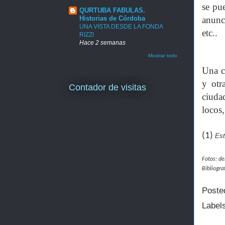
se pu
QURTUBA FABULAS.
Historias de Córdoba
anunci
UNA VISTA DESDE LA FONDA
etc..
RIZZI
Hace 2 semanas
Mostrar todo
Una co
y otr
Contador de visitas
ciuda
locos,
(1)
Est
Fotos: de
Bibliogra
Poste
Label