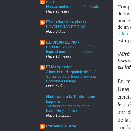
e.d.r.
Comp
Hornachuelos territorio fortificado
Hace 2 meses
de los
una re
El cuaderno de piedra
de un 
LA VOLUNTAD DE DIOS
Hace 2 días
a la c
estrop
EL DIVAN DE NUR
El cautivo. Alejandro Amenábar.
Impresiones de una historiadora
-Miré
Hace 10 meses
hemos
su in
El Marginador
A todo tren: el reportaje de José
Spreafico de la línea ferroviaria
En me
Córdoba a Málaga
Hace 5 días
Unas
ejerc
Historias de la Telefonía en
España
le ca
Teléfonos de madera, metal,
baquelita y plástico…
una
a
Hace 1 semana
de la
Por amor al Arte
con l