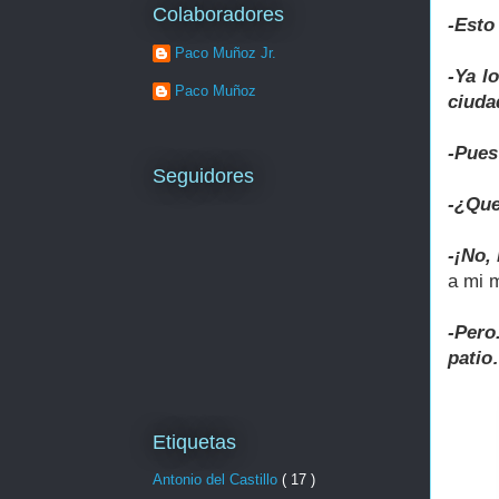
Colaboradores
-Esto
Paco Muñoz Jr.
-Ya l
Paco Muñoz
ciuda
-Pues
Seguidores
-¿Que
-¡No,
a mi m
-Pero
pati
Etiquetas
Antonio del Castillo
( 17 )