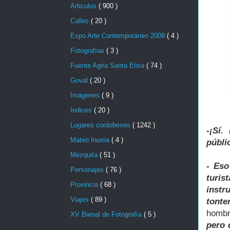
Articulos
( 900 )
Calles
( 20 )
Expo Arte Contemporáneo 2009
( 4 )
Fotografías
( 3 )
Fuente Agria Santa Elisa
( 74 )
Goval
( 20 )
Imágenes
( 9 )
Indices
( 20 )
Lugares cordobeses
( 1242 )
-¡Sí.
Mateo Inurria
( 4 )
públi
Mezquita
( 51 )
- Eso
Personajes
( 76 )
turi
Provincia
( 68 )
instr
Viajes
( 89 )
tonte
hombr
XV Bienal de Fotografía
( 5 )
pero 