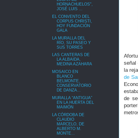
HORNACHUELOS",
JOSÉ LUIS ...
EL CONVENTO DEL
CORPUS CHRISTI,
HOY FUNDACIÓN
GALA
LA MURALLA DEL
RÍO, SU PASEO Y
SUS TORRES
LAS CANTERAS DE
Afort
LA ALBAIDA,
señal
MEDINA AZAHARA
la rej
MOSAICO EN
BLANCO
de Sa
BELMONTE,
Econo
CONSERVATORIO
DE DANZA...
estaba
MURALLA “ANTIGUA”
de se
EN LA HUERTA DEL
porte
MAIMÓN
metro
LA CÓRDOBA DE
CLAUDIO
MARCELO, DE
ALBERTO M.
MONTE...