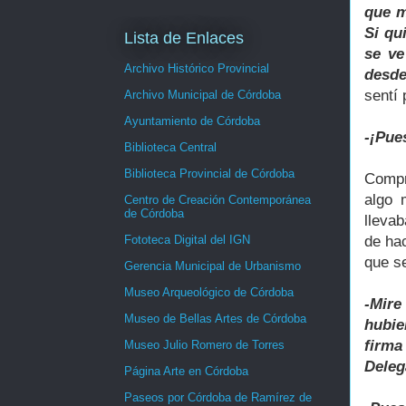
que m
Si qu
Lista de Enlaces
se ve
Archivo Histórico Provincial
desde
sentí 
Archivo Municipal de Córdoba
Ayuntamiento de Córdoba
-¡Pue
Biblioteca Central
Biblioteca Provincial de Córdoba
Compr
algo 
Centro de Creación Contemporánea
de Córdoba
lleva
de ha
Fototeca Digital del IGN
que se
Gerencia Municipal de Urbanismo
Museo Arqueológico de Córdoba
-Mire
Museo de Bellas Artes de Córdoba
hubie
firma
Museo Julio Romero de Torres
Deleg
Página Arte en Córdoba
Paseos por Córdoba de Ramírez de