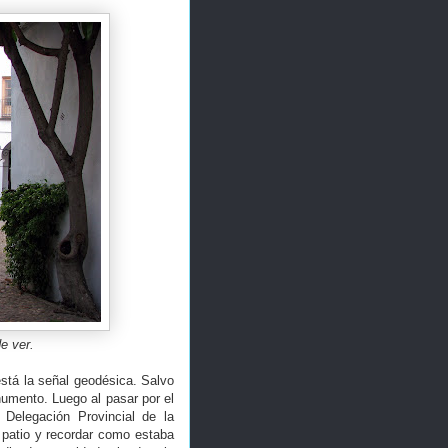
de ver.
stá la señal geodésica. Salvo
numento. Luego al pasar por el
Delegación Provincial de la
 patio y recordar como estaba