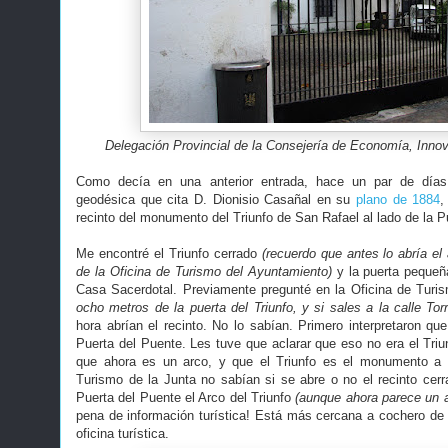
Delegación Provincial de la Consejería de Economía, Inno
Como decía en una anterior entrada, hace un par de días 
geodésica que cita D. Dionisio Casañal en su
plano de 1884
,
recinto del monumento del Triunfo de San Rafael al lado de la P
Me encontré el Triunfo cerrado
(recuerdo que antes lo abría e
de la Oficina de Turismo del Ayuntamiento)
y la puerta pequeñ
Casa Sacerdotal. Previamente pregunté en la Oficina de Turi
ocho metros de la puerta del Triunfo, y si sales a la calle Torr
hora abrían el recinto. No lo sabían. Primero interpretaron qu
Puerta del Puente. Les tuve que aclarar que eso no era el Triu
que ahora es un arco, y que el Triunfo es el monumento a 
Turismo de la Junta no sabían si se abre o no el recinto cerra
Puerta del Puente el Arco del Triunfo
(aunque ahora parece un a
pena de información turística! Está más cercana a cochero de
oficina
turística.