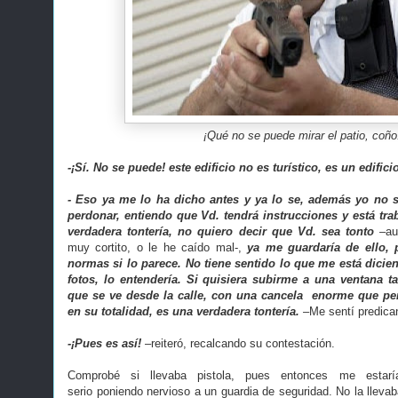
¡Qué no se puede mirar el patio, coño!
-¡Sí. No se puede! este edificio no es turístico, es un edifici
- Eso ya me lo ha dicho antes y ya lo se, además yo no s
perdonar, entiendo que Vd. tendrá instrucciones y está tr
verdadera tontería, no quiero decir que Vd. sea tonto
–au
muy cortito, o le he caído mal-,
ya me guardaría de ello, 
normas si lo parece. No tiene sentido lo que me está dicien
fotos, lo entendería. Si quisiera subirme a una ventana t
que se ve desde la calle, con una cancela enorme que per
en su totalidad, es una verdadera tontería.
–Me sentí predican
-¡Pues es así!
–reiteró, recalcando su contestación.
Comprobé si llevaba pistola, pues entonces me estar
serio poniendo nervioso a un guardia de seguridad. No la llevab