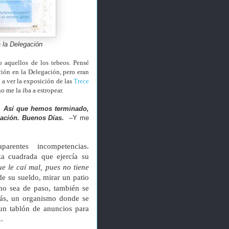
a la Delegación
 aquellos de los tebeos. Pensé
ción en la Delegación, pero eran
a ver la exposición de las
Trece
o me la iba a estropear.
s. Así que hemos terminado,
ación. Buenos Días.
–Y me
entes incompetencias.
a cuadrada que ejercía su
e le caí mal, pues no tiene
de su sueldo, mirar un patio
cho sea de paso, también se
más, un organismo donde se
 un tablón de anuncios para
..