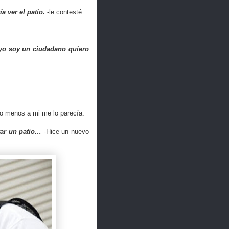
a ver el patio.
-le contesté.
 yo soy un ciudadano quiero
o menos a mi me lo parecía.
rar un patio…
-Hice un nuevo