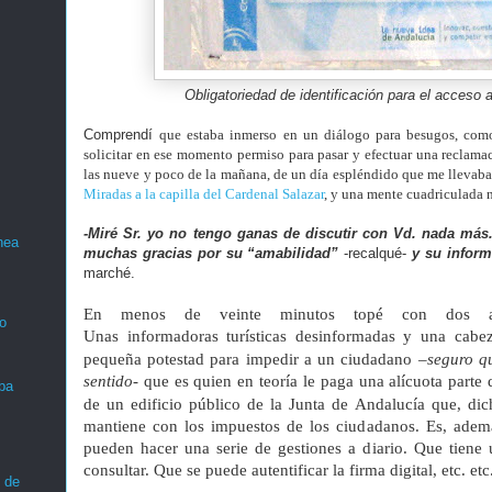
Obligatoriedad de identificación para el acceso 
Comprendí
que estaba inmerso en un diálogo para besugos, como
solicitar en ese momento permiso para pasar y efectuar una reclama
las nueve y poco de la mañana, de un día espléndido que me llevaba 
Miradas a la capilla del Cardenal Salazar
, y una mente cuadriculada n
-Miré Sr. yo no tengo ganas de discutir con Vd. nada má
nea
muchas gracias por su “amabilidad”
-recalqué-
y su inform
marché.
En menos de veinte minutos topé con dos apar
o
Unas
informadoras
turísticas
desinformadas y una cabez
pequeña potestad para impedir a un ciudadano
–seguro qu
sentido-
que es quien en teoría le paga una
alícuota
parte 
ba
de un edificio público de la Junta de Andalucía que, di
mantiene con los impuestos de los ciudadanos. Es, ade
pueden hacer una serie de gestiones a diario. Que tiene
consultar. Que se puede autentificar la firma digital, etc. etc
 de