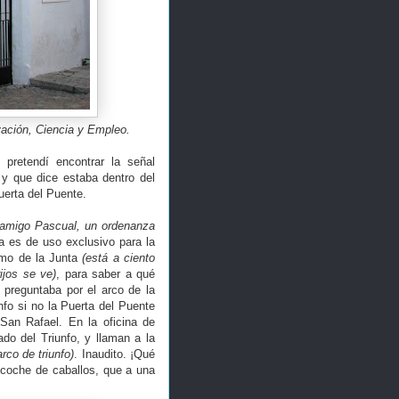
vación, Ciencia y Empleo.
pretendí encontrar la señal
 y que dice estaba dentro del
uerta del Puente.
l amigo Pascual, un ordenanza
a es de uso exclusivo para la
smo de la Junta
(está a ciento
ijos se ve)
, para saber a qué
e preguntaba por el arco de la
nfo si no la Puerta del Puente
San Rafael. En la oficina de
do del Triunfo, y llaman a la
rco de triunfo)
. Inaudito. ¡Qué
 coche de caballos, que a una