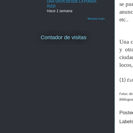
UNA VISTA DESDE LA FONDA
se pu
RIZZI
anunci
Hace 1 semana
etc..
Mostrar todo
Contador de visitas
Una co
y otr
ciuda
locos,
(1)
Est
Fotos: de
Bibliogra
Poste
Label