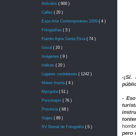
Articulos
( 900 )
Calles
( 20 )
Expo Arte Contemporáneo 2009
( 4 )
Fotografías
( 3 )
Fuente Agria Santa Elisa
( 74 )
Goval
( 20 )
Imágenes
( 9 )
Indices
( 20 )
Lugares cordobeses
( 1242 )
-¡Sí.
Mateo Inurria
( 4 )
públi
Mezquita
( 51 )
- Eso
Personajes
( 76 )
turi
Provincia
( 68 )
instr
Viajes
( 89 )
tonte
hombr
XV Bienal de Fotografía
( 5 )
pero 