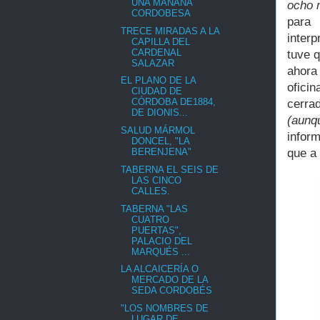
UNA MAÑANA
ocho m
CORDOBESA
para 
TRECE MIRADAS A LA
inter
CAPILLA DEL
CARDENAL
tuve q
SALAZAR
ahora
EL PLANO DE LA
ofici
CIUDAD DE
CÓRDOBA DE1884,
cerrad
DE DIONIS...
(aunq
SALUD MÁRMOL
infor
DONCEL, "LA
que a
BERENJENA"
TABERNA EL SEIS DE
LAS CINCO
CALLES.
TABERNA "LAS
CUATRO
PUERTAS",
PALACIO DEL
MARQUÉS ...
LA ALCAICERÍA O
MERCADO DE LA
SEDA CORDOBÉS
"LOS NOMBRES DE
LUGAR DE