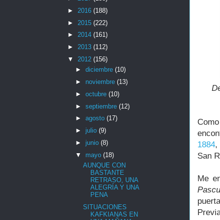
►
2016
(188)
►
2015
(222)
►
2014
(161)
►
2013
(112)
▼
2012
(156)
►
diciembre
(10)
►
noviembre
(13)
De
►
octubre
(10)
►
septiembre
(12)
►
agosto
(17)
Como 
►
julio
(9)
encont
►
junio
(8)
1884
,
▼
mayo
(18)
San Ra
AUNQUE CON
BASTANTE
Me en
RETRASO, UNA
ALEGRÍA Y UNA
Pascu
PENA
puer
SITUACIONES
Previ
KAFKIANAS EN