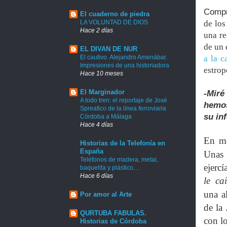
Comp
El cuaderno de piedra
LA VOLUNTAD DE DIOS
de los
Hace 2 días
una re
de un 
EL DIVAN DE NUR
El cautivo. Alejandro Amenábar.
a la c
Impresiones de una historiadora
estrop
Hace 10 meses
El Marginador
-Miré
A todo tren: el reportaje de José
hemos
Spreafico de la línea ferroviaria
su in
Córdoba a Málaga
Hace 4 días
En me
Historias de la Telefonía en
España
Unas
Teléfonos de madera, metal,
ejerc
baquelita y plástico…
Hace 6 días
le ca
una
a
Por amor al Arte
de la
QURTUBA FABULAS.
con l
Historias de Córdoba