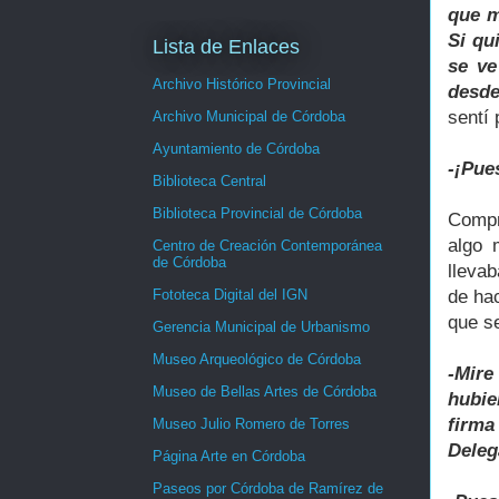
que m
Si qu
Lista de Enlaces
se ve
Archivo Histórico Provincial
desde
sentí 
Archivo Municipal de Córdoba
Ayuntamiento de Córdoba
-¡Pue
Biblioteca Central
Biblioteca Provincial de Córdoba
Compr
algo 
Centro de Creación Contemporánea
de Córdoba
lleva
de ha
Fototeca Digital del IGN
que se
Gerencia Municipal de Urbanismo
Museo Arqueológico de Córdoba
-Mire
Museo de Bellas Artes de Córdoba
hubie
firma
Museo Julio Romero de Torres
Deleg
Página Arte en Córdoba
Paseos por Córdoba de Ramírez de