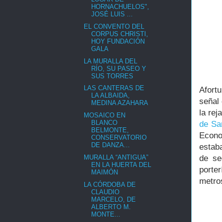
HORNACHUELOS",
JOSÉ LUIS ...
EL CONVENTO DEL
CORPUS CHRISTI,
HOY FUNDACIÓN
GALA
LA MURALLA DEL
RÍO, SU PASEO Y
SUS TORRES
LAS CANTERAS DE
Afort
LA ALBAIDA,
señal
MEDINA AZAHARA
la rej
MOSAICO EN
BLANCO
de Sa
BELMONTE,
Econo
CONSERVATORIO
DE DANZA...
estaba
MURALLA “ANTIGUA”
de se
EN LA HUERTA DEL
porte
MAIMÓN
metro
LA CÓRDOBA DE
CLAUDIO
MARCELO, DE
ALBERTO M.
MONTE...