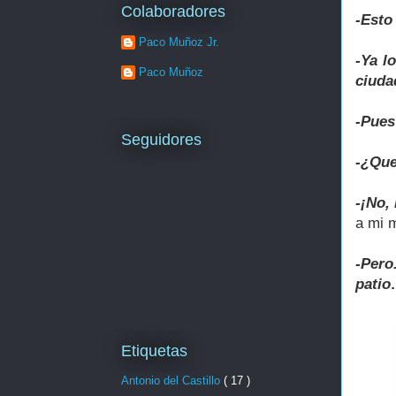
Colaboradores
-Esto
Paco Muñoz Jr.
-Ya l
Paco Muñoz
ciuda
-Pues
Seguidores
-¿Que
-¡No,
a mi m
-Pero
pati
Etiquetas
Antonio del Castillo
( 17 )