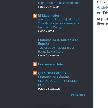
retir
Impresiones de una historiadora
Hace 10 meses
Andal
en Di
El Marginador
septi
A todo tren: el reportaje de José
Spreafico de la línea ferroviaria
libert
Córdoba a Málaga
Hace 4 días
Historias de la Telefonía en
España
Teléfonos de madera, metal,
baquelita y plástico…
Hace 1 semana
Por amor al Arte
QURTUBA FABULAS.
Historias de Córdoba
UNA VISTA DESDE LA FONDA
RIZZI
Hace 2 semanas
Mostrar todo