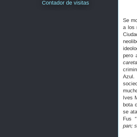
Contador de visitas
Se mod
a los
Ciud
neoli
ideol
pero 
careta
crimin
Azul.
socie
mucho
Ives 
bota 
se at
Fus
“
pan; s