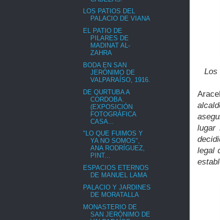
LOS PATIOS DEL
PALACIO DE VIANA
EL PATIO DE
PILARES DE
MADINAT AL-
ZAHRA
BODA EN SAN
Los 
JERÓNIMO DE
VALPARAÍSO, 1916.
DE QURTUBA A
Arace
CORDOBA.
alcal
(EXPOSICIÓN
FOTOGRÁFICA
asegur
CASA...
lugar
"LO QUE FUIMOS Y
decidi
YA NO SOMOS",
ANA RODRÍGUEZ,
legal
PINT...
establ
ESPACIOS ETERNOS
DE MANUEL LAMA
PALACIO Y JARDINES
DE MORATALLA
MONASTERIO DE
SAN JERÓNIMO DE