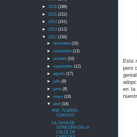
►
2016
(188)
►
2015
(222)
►
2014
(161)
►
2013
(112)
▼
2012
(156)
►
diciembre
(10)
►
noviembre
(13)
►
octubre
(10)
Esta 
►
septiembre
(12)
pero 
►
agosto
(17)
genia
►
julio
(9)
adopc
en la
►
junio
(8)
nuest
►
mayo
(18)
▼
abril
(18)
RNE 75 AÑOS
CONTIGO
LA CASA DE
GÓNGORA EN LA
CALLE DE
CABEZAS.