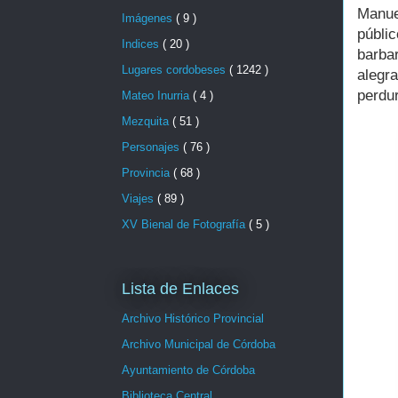
Manue
Imágenes
( 9 )
públic
Indices
( 20 )
barbar
Lugares cordobeses
( 1242 )
alegr
perdur
Mateo Inurria
( 4 )
Mezquita
( 51 )
Personajes
( 76 )
Provincia
( 68 )
Viajes
( 89 )
XV Bienal de Fotografía
( 5 )
Lista de Enlaces
Archivo Histórico Provincial
Archivo Municipal de Córdoba
Ayuntamiento de Córdoba
Biblioteca Central