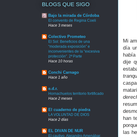
BLOGS QUE SIGO
Bajo la mirada de Córdoba
El convento de Regina Coeli
Hace 3 meses
Colectivo Prometeo
Mi am
El Sol: Beneficios de una
“moderada exposición” e
día u
inconvenientes de la “excesiva
había
protección”. 2ª Parte
Hace 10 horas
dije 
estab
Conchi Carnago
tranqu
Hace 1 año
caspa
e.d.r.
matar
Hornachuelos territorio fortificado
dere
Hace 2 meses
resum
El cuaderno de piedra
desmo
LA VOLUNTAD DE DIOS
han t
Hace 2 días
porque
EL DIVAN DE NUR
las h
El cautivo. Alejandro Amenábar.