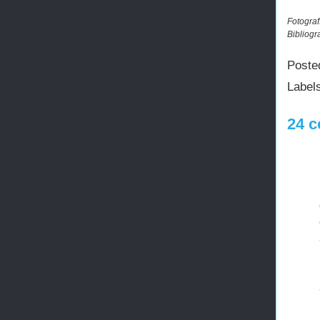
Fotograf
Bibliogr
Poste
Label
24 c