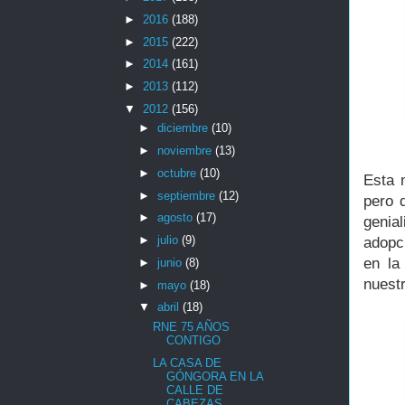
►
2016
(188)
►
2015
(222)
►
2014
(161)
►
2013
(112)
▼
2012
(156)
►
diciembre
(10)
►
noviembre
(13)
►
octubre
(10)
Esta 
►
septiembre
(12)
pero 
►
agosto
(17)
genia
►
julio
(9)
adopc
en la
►
junio
(8)
nuest
►
mayo
(18)
▼
abril
(18)
RNE 75 AÑOS
CONTIGO
LA CASA DE
GÓNGORA EN LA
CALLE DE
CABEZAS.