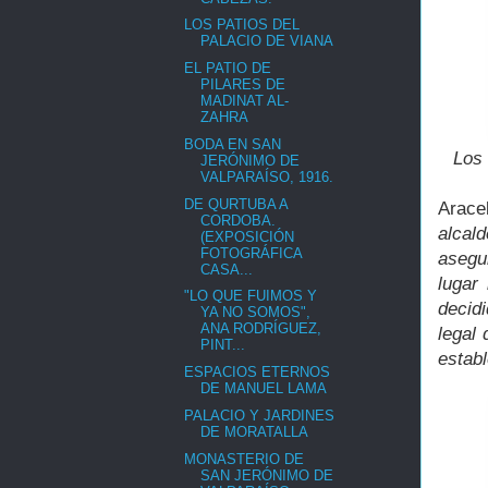
LOS PATIOS DEL
PALACIO DE VIANA
EL PATIO DE
PILARES DE
MADINAT AL-
ZAHRA
BODA EN SAN
Los 
JERÓNIMO DE
VALPARAÍSO, 1916.
DE QURTUBA A
Arace
CORDOBA.
alcal
(EXPOSICIÓN
FOTOGRÁFICA
asegur
CASA...
lugar
"LO QUE FUIMOS Y
decidi
YA NO SOMOS",
ANA RODRÍGUEZ,
legal
PINT...
establ
ESPACIOS ETERNOS
DE MANUEL LAMA
PALACIO Y JARDINES
DE MORATALLA
MONASTERIO DE
SAN JERÓNIMO DE