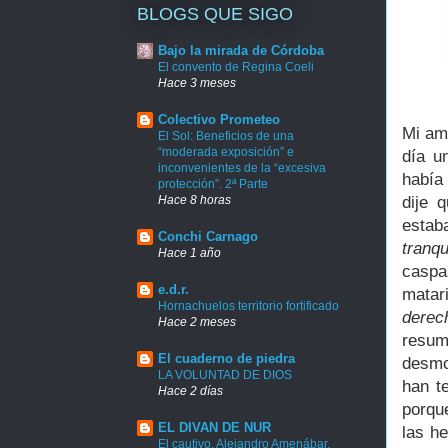
BLOGS QUE SIGO
Bajo la mirada de Córdoba
El convento de Regina Coeli
Hace 3 meses
Colectivo Prometeo
Mi am
El Sol: Beneficios de una
“moderada exposición” e
día u
inconvenientes de la “excesiva
había
protección”. 2ª Parte
Hace 8 horas
dije 
estab
Conchi Carnago
tranqu
Hace 1 año
caspa
e.d.r.
matar
Hornachuelos territorio fortificado
dere
Hace 2 meses
resum
El cuaderno de piedra
desmo
LA VOLUNTAD DE DIOS
han t
Hace 2 días
porque
EL DIVAN DE NUR
las h
El cautivo. Alejandro Amenábar.