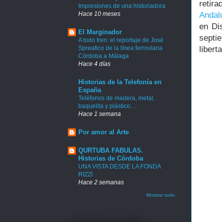
retir
Impresiones de una historiadora
Hace 10 meses
Andal
en Di
El Marginador
septi
A todo tren: el reportaje de José
Spreafico de la línea ferroviaria
libert
Córdoba a Málaga
Hace 4 días
Historias de la Telefonía en
España
Teléfonos de madera, metal,
baquelita y plástico…
Hace 1 semana
Por amor al Arte
QURTUBA FABULAS.
Historias de Córdoba
UNA VISTA DESDE LA FONDA
RIZZI
Hace 2 semanas
Mostrar todo