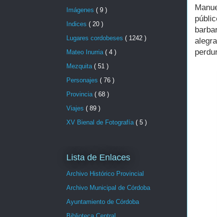
Manue
Imágenes
( 9 )
públic
Indices
( 20 )
barbar
Lugares cordobeses
( 1242 )
alegr
perdur
Mateo Inurria
( 4 )
Mezquita
( 51 )
Personajes
( 76 )
Provincia
( 68 )
Viajes
( 89 )
XV Bienal de Fotografía
( 5 )
Lista de Enlaces
Archivo Histórico Provincial
Archivo Municipal de Córdoba
Ayuntamiento de Córdoba
Biblioteca Central