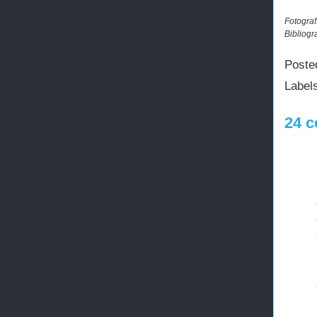
Fotograf
Bibliogr
Poste
Label
24 c