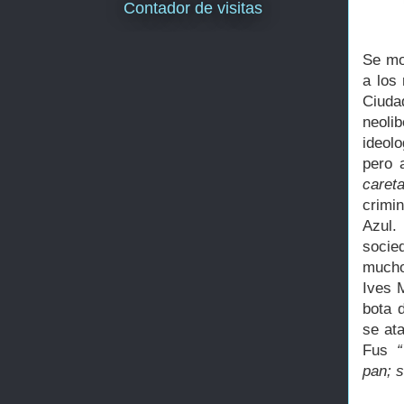
Contador de visitas
Se mod
a los
Ciud
neoli
ideol
pero 
careta
crimin
Azul.
socie
mucho
Ives 
bota 
se at
Fus
“
pan; s