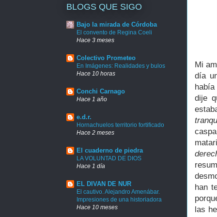
BLOGS QUE SIGO
Bajo la mirada de Córdoba
El convento de Regina Coeli
Hace 3 meses
Colectivo Prometeo
Mi am
En Imágenes: Realidades y bulos
Hace 10 horas
día u
había
Conchi Carnago
dije 
Hace 1 año
estab
e.d.r.
tranqu
Hornachuelos territorio fortificado
caspa
Hace 2 meses
matar
El cuaderno de piedra
dere
LA VOLUNTAD DE DIOS
resum
Hace 1 día
desmo
EL DIVAN DE NUR
han t
El cautivo. Alejandro Amenábar.
porque
Impresiones de una historiadora
Hace 10 meses
las h