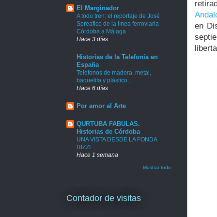
retir
El Marginador
Andal
A todo tren: el reportaje de José
Spreafico de la línea ferroviaria
en Di
Córdoba a Málaga
septi
Hace 3 días
libert
Historias de la Telefonía en
España
Teléfonos de madera, metal,
baquelita y plástico…
Hace 6 días
Por amor al Arte
QURTUBA FABULAS.
Historias de Córdoba
UNA VISTA DESDE LA FONDA
RIZZI
Hace 1 semana
Mostrar todo
Contador de visitas