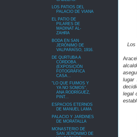
LOS PATIOS DEL
PALACIO DE VIANA
EL PATIO DE
PILARES DE
MADINAT AL-
ZAHRA
BODA EN SAN
Los 
JERÓNIMO DE
VALPARAÍSO, 1916.
DE QURTUBA A
Arace
CORDOBA.
alcal
(EXPOSICIÓN
FOTOGRÁFICA
asegur
CASA...
lugar
"LO QUE FUIMOS Y
decidi
YA NO SOMOS",
ANA RODRÍGUEZ,
legal
PINT...
establ
ESPACIOS ETERNOS
DE MANUEL LAMA
PALACIO Y JARDINES
DE MORATALLA
MONASTERIO DE
SAN JERÓNIMO DE