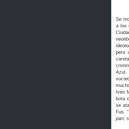
Se mod
a los
Ciud
neoli
ideol
pero 
careta
crimin
Azul.
socie
mucho
Ives 
bota 
se at
Fus
“
pan; s