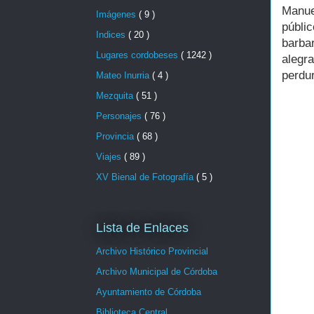
Manue
Imágenes
( 9 )
públic
Indices
( 20 )
barbar
Lugares cordobeses
( 1242 )
alegr
perdur
Mateo Inurria
( 4 )
Mezquita
( 51 )
Personajes
( 76 )
Provincia
( 68 )
Viajes
( 89 )
XV Bienal de Fotografía
( 5 )
Lista de Enlaces
Archivo Histórico Provincial
Archivo Municipal de Córdoba
Ayuntamiento de Córdoba
Biblioteca Central