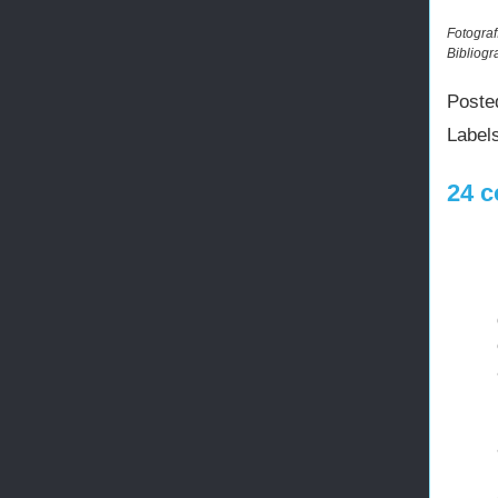
Fotograf
Bibliogr
Poste
Label
24 c