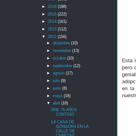
►
2016
(188)
►
2015
(222)
►
2014
(161)
►
2013
(112)
▼
2012
(156)
►
diciembre
(10)
►
noviembre
(13)
►
octubre
(10)
Esta 
►
septiembre
(12)
pero 
►
agosto
(17)
genia
►
julio
(9)
adopc
en la
►
junio
(8)
nuest
►
mayo
(18)
▼
abril
(18)
RNE 75 AÑOS
CONTIGO
LA CASA DE
GÓNGORA EN LA
CALLE DE
CABEZAS.