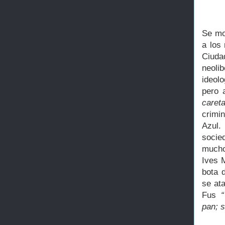
Se mod
a los
Ciud
neoli
ideol
pero 
careta
crimin
Azul.
socie
mucho
Ives 
bota 
se at
Fus
“
pan; s