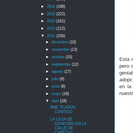
►
2016
(188)
►
2015
(222)
►
2014
(161)
►
2013
(112)
▼
2012
(156)
►
diciembre
(10)
►
noviembre
(13)
►
octubre
(10)
Esta 
►
septiembre
(12)
pero 
►
agosto
(17)
genia
►
julio
(9)
adopc
en la
►
junio
(8)
nuest
►
mayo
(18)
▼
abril
(18)
RNE 75 AÑOS
CONTIGO
LA CASA DE
GÓNGORA EN LA
CALLE DE
CABEZAS.