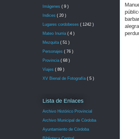
Manue
Imágenes
( 9 )
públic
Indices
( 20 )
barbar
Lugares cordobeses
( 1242 )
alegr
perdur
Mateo Inurria
( 4 )
Mezquita
( 51 )
Personajes
( 76 )
Provincia
( 68 )
Viajes
( 89 )
XV Bienal de Fotografía
( 5 )
Lista de Enlaces
Archivo Histórico Provincial
Archivo Municipal de Córdoba
Ayuntamiento de Córdoba
Biblioteca Central