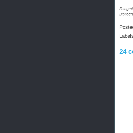
Fotograf
Bibliogr
Poste
Label
24 c