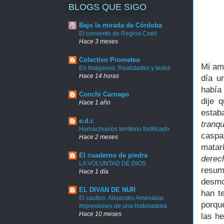
BLOGS QUE SIGO
Bajo la mirada de Córdoba
El convento de Regina Coeli
Hace 3 meses
Colectivo Prometeo
Mi am
En Imágenes: Realidades y bulos
Hace 14 horas
día u
había
Conchi Carnago
dije 
Hace 1 año
estab
e.d.r.
tranqu
Hornachuelos territorio fortificado
caspa
Hace 2 meses
matar
El cuaderno de piedra
dere
LA VOLUNTAD DE DIOS
resum
Hace 1 día
desmo
EL DIVAN DE NUR
han t
El cautivo. Alejandro Amenábar.
porque
Impresiones de una historiadora
Hace 10 meses
las h