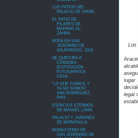
LOS PATIOS DEL
PALACIO DE VIANA
EL PATIO DE
PILARES DE
MADINAT AL-
ZAHRA
BODA EN SAN
Los 
JERÓNIMO DE
VALPARAÍSO, 1916.
DE QURTUBA A
Arace
CORDOBA.
alcal
(EXPOSICIÓN
FOTOGRÁFICA
asegur
CASA...
lugar
"LO QUE FUIMOS Y
decidi
YA NO SOMOS",
ANA RODRÍGUEZ,
legal
PINT...
establ
ESPACIOS ETERNOS
DE MANUEL LAMA
PALACIO Y JARDINES
DE MORATALLA
MONASTERIO DE
SAN JERÓNIMO DE