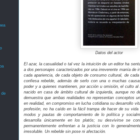
nea
o
Datos del actor
El azar, la casualidad o tal vez la intuición de un editor ha se
ba
a dos personajes caracterizados por una irreverente manía de in
cada apariencia, de cada objeto de consumo cultural, de cada
confiesa rebelde, además de serlo con una o muchas causas
poder y a quienes mantienen, por acción u omisión, el culto 
nacido en casa de ámbito cultural de izquierda, aunque no de
 de
demuestra que ambas realidades no representan conceptos un
en realidad, en compromiso en lucha cotidiana su desarrollo vi
profesión, no ha caído en la fácil trampa de hacer de su vida
modos y pautas de comportamiento de lo política y socialm
desarrolla únicamente en los platós; su desvivirse se co
permanentemente enfrentan a la justicia con lo generalmen
irresoluble. Un rebelde sin pose ni afectación.