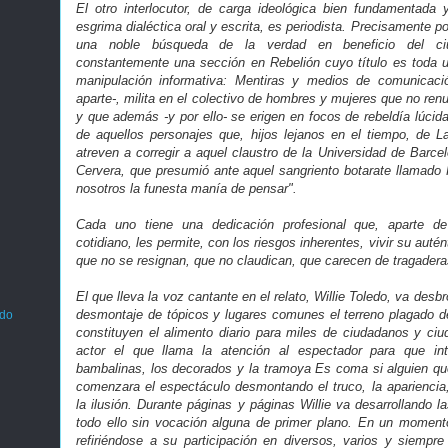
El otro interlocutor, de carga ideológica bien fundamentada 
esgrima dialéctica oral y escrita, es periodista. Precisamente p
una noble búsqueda de la verdad en beneficio del ci
constantemente una sección en Rebelión cuyo título es toda u
manipulación informativa: Mentiras y medios de comunicaci
aparte-, milita en el colectivo de hombres y mujeres que no re
y que además -y por ello- se erigen en focos de rebeldía lúcid
de aquellos personajes que, hijos lejanos en el tiempo, de L
atreven a corregir a aquel claustro de la Universidad de Barce
Cervera, que presumió ante aquel sangriento botarate llamado 
nosotros la funesta manía de pensar".
Cada uno tiene una dedicación profesional que, aparte de 
cotidiano, les permite, con los riesgos inherentes, vivir su aut
que no se resignan, que no claudican, que carecen de tragadera
El que lleva la voz cantante en el relato, Willie Toledo, va des
desmontaje de tópicos y lugares comunes el terreno plagado d
ado
constituyen el alimento diario para miles de ciudadanos y c
actor el que llama la atención al espectador para que in
bambalinas, los decorados y la tramoya Es coma si alguien que 
comenzara el espectáculo desmontando el truco, la apariencia, 
la ilusión. Durante páginas y páginas Willie va desarrollando l
todo ello sin vocación alguna de primer plano. En un moment
refiriéndose a su participación en diversos, varios y siempre 