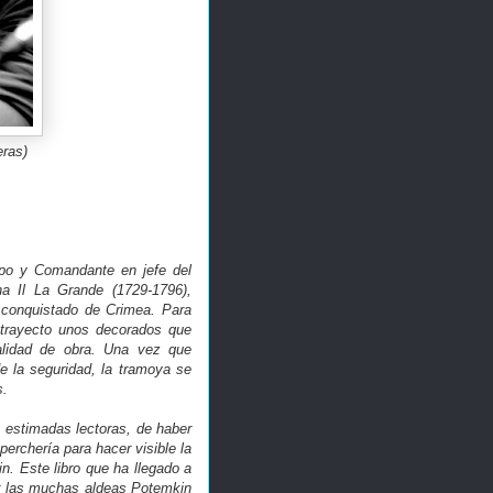
eras)
mpo y Comandante en jefe del
na Il La Grande (1729-1796),
n conquistado de Crimea. Para
l trayecto unos decorados que
alidad de obra. Una vez que
e la seguridad, la tramoya se
s.
 estimadas lectoras, de haber
perchería para hacer visible la
n. Este libro que ha llegado a
ar las muchas aldeas Potemkin