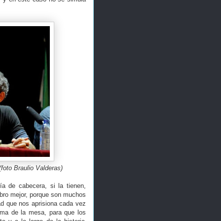
(foto Braulio Valderas)
a de cabecera, si la tienen,
ibro mejor, porque son muchos
ad que nos aprisiona cada vez
ima de la mesa, para que los