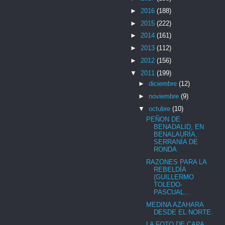
►
2016
(188)
►
2015
(222)
►
2014
(161)
►
2013
(112)
►
2012
(156)
▼
2011
(199)
►
diciembre
(12)
►
noviembre
(9)
▼
octubre
(10)
PEÑON DE
BENADALID, EN
BENALAURÍA,
SERRANÍA DE
RONDA
RAZONES PARA LA
REBELDÍA
(GUILLERMO
TOLEDO-
PASCUAL...
MEDINA AZAHARA
DESDE EL NORTE.
LA FOTO DE CAPA,