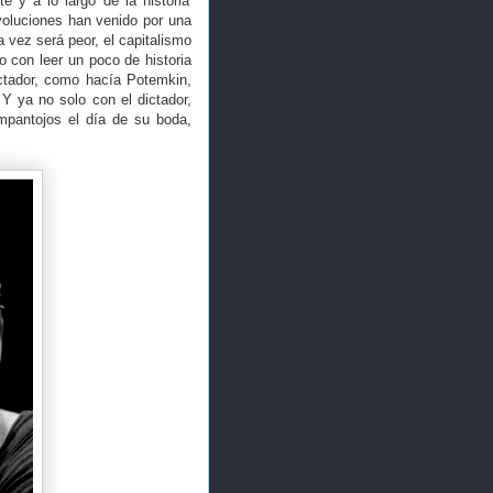
e y a lo largo de la historia
voluciones han venido por una
vez será peor, el capitalismo
o con leer un poco de historia
ctador, como hacía Potemkin,
 Y ya no solo con el dictador,
ampantojos el día de su boda,