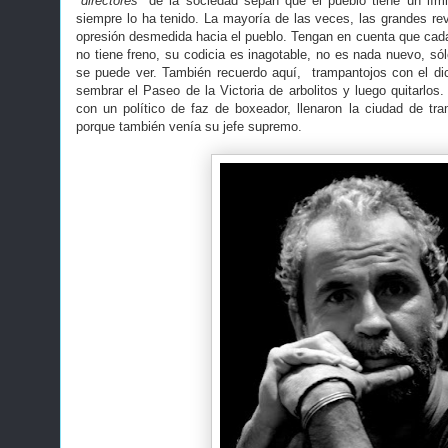
"directores"
de la sociedad sepan que el pueblo tiene un límit
siempre lo ha tenido. La mayoría de las veces, las grandes re
opresión desmedida hacia el pueblo. Tengan en cuenta que cada 
no tiene freno, su codicia es inagotable, no es nada nuevo, sól
se puede ver. También recuerdo aquí, trampantojos con el di
sembrar el Paseo de la Victoria de arbolitos y luego quitarlos.
con un político de faz de boxeador, llenaron la ciudad de tr
porque también venía su jefe supremo.