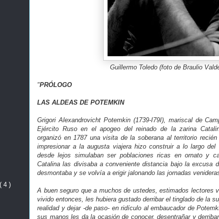
Guillermo Toledo (foto de Braulio Vald
"
PRÓLOGO
LAS ALDEAS DE POTEMKIN
Grigori Alexandrovicht Potemkin (1739-I79I), mariscal de Ca
Ejército Ruso en el apogeo del reinado de la zarina Catali
organizó en 1787 una visita de la soberana al territorio recié
impresionar a la augusta viajera hizo construir a lo largo de
desde lejos simulaban ser poblaciones ricas en ornato y c
Catalina las divisaba a conveniente distancia bajo la excusa d
desmontaba y se volvía a erigir jalonando las jornadas venidera
( 4 )
A buen seguro que a muchos de ustedes, estimados lectores v
vivido entonces, les hubiera gustado derribar el tinglado de la su
realidad y dejar -de paso- en ridículo al embaucador de Potemki
sus manos les da la ocasión de conocer, desentrañar y derrib