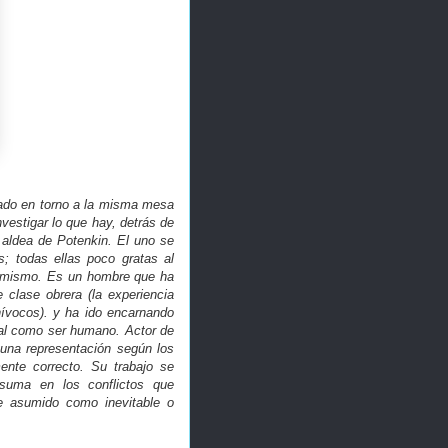
ntado en torno a la misma mesa
vestigar lo que hay, detrás de
 aldea de Potenkin. El uno se
; todas ellas poco gratas al
al mismo. Es un hombre que ha
 clase obrera (la experiencia
ívocos). y ha ido encarnando
tal como ser humano. Actor de
 una representación según los
ente correcto. Su trabajo se
nsuma en los conflictos que
te asumido como inevitable o