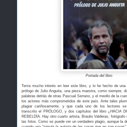
Portada del libro
Tenía mucho interés en leer este libro, y lo he hecho de una s
prólogo de Julio Anguita, una pieza maestra, como siempre, di
palabras detrás de otras Pascual Serrano, y el meollo de la cue
los actores más comprometidos de este país. Ante tales plum
plagiar cariñosamente, y que cada uno de los lectores s
transcrito el PRÓLOGO, y dos capítulos del libro ¿HAC
REBELDÍA. Hay otro cuarto artista, Braulio Valderas, fotógrafo
las fotos. Como se puede ver un verdadero plagio, aunque la def
cuando uno
"simula la autoría de las cosas que no son suyas"