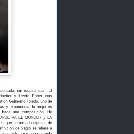
entada, sin respirar casi, El
dáctico y directo. Poner unas
stión Guillermo Toledo, uno de
as y experiencia, lo mejor es
e haga una composición. He
IA DÓNDE VA EL MUNDO? y LA
 del que he tomado algunas de
inición de plagio se refiere a
, y en este caso no se simula