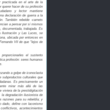
y practicada en el arte de la
or querer hacer de su profesión
udadano y lector mantiene
na declaración de guerra a la
ón. También rebelde -carnets
nuncian a pensar por sí mismos
a, documentada, trabajada. Es
a Ilustración y Las Luces, se
lona, ubicada por entonces en
Fernando VII de que "lejos de
proporcionarles el sustento
éntica profesión: seres humanos
s.
brozando a golpe de iconoclasta
e subproductos culturales que
iudadanas. Es precisamente un
tente mirar más allá de las
viviera de la prestidigitación
la degradación ilusionista de
as razones para su rebeldía; y
o dado, define con laconismo
conflictivos, acontecimientos