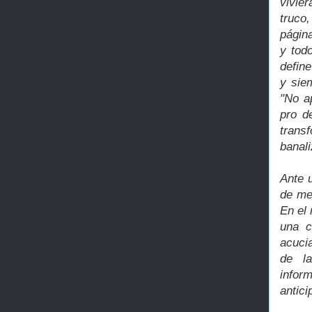
vivie
truco
págin
y tod
define
y siem
"No a
pro d
transf
banali
Ante u
de mem
En el
una c
acuci
de l
infor
antici