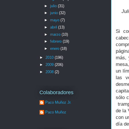
►
julio
(31)
Jul
►
junio
(32)
►
mayo
(7)
►
abril
(13)
Si c
►
marzo
(10)
cabece
►
febrero
(19)
compr
►
enero
(18)
págin
más, 
►
2010
(196)
mesa,
►
2009
(206)
un lím
►
2008
(2)
las v
desme
capit
Colaboradores
sólo 
Paco Muñoz Jr.
tramp
de la 
Paco Muñoz
con un
día d