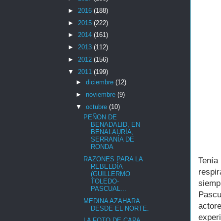
►
2016
(188)
►
2015
(222)
►
2014
(161)
►
2013
(112)
►
2012
(156)
▼
2011
(199)
►
diciembre
(12)
►
noviembre
(9)
▼
octubre
(10)
PEÑON DE
BENADALID, EN
BENALAURÍA,
SERRANÍA DE
RONDA
RAZONES PARA LA
Tenía 
REBELDÍA
respi
(GUILLERMO
TOLEDO-
siemp
PASCUAL...
Pascua
MEDINA AZAHARA
acto
DESDE EL NORTE.
exper
LA FOTO DE CAPA,