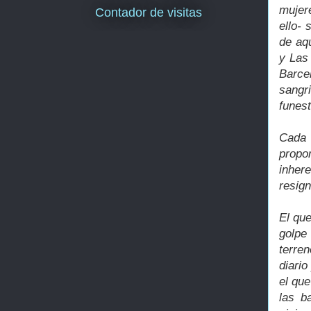
mujer
Contador de visitas
ello-
de aqu
y Las 
Barce
sangr
funes
Cada
propo
inher
resig
El que
golpe
terre
diari
el que
las b