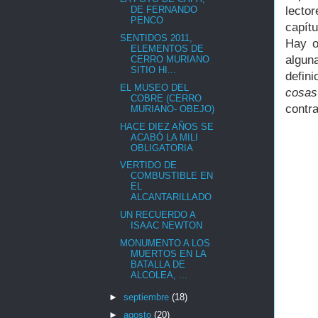
lecto
DE FERNANDO
PENCO
capít
SENTIDOS 2011,
Hay o
ELEMENTOS DE
algun
CERRO MURIANO
SITIO HI...
defin
EL MUSEO DEL
cosas
COBRE (CERRO
contra
MURIANO- OBEJO)
HACE DIEZ AÑOS SE
ACABÓ LA MILI
OBLIGATORIA
VERTIDO DE
COMBUSTIBLE EN
EL
ALCANTARILLADO
UN RECUERDO A
ISAAC NEWTON
MONUMENTO A LOS
MUERTOS EN LA
BATALLA DE
ALCOLEA, ...
►
septiembre
(18)
►
agosto
(20)