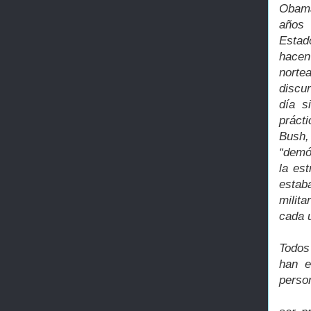
Obama
años 
Estad
hacen
norte
discur
día s
práct
Bush,
“demó
la es
estab
milit
cada 
Todos
han e
perso