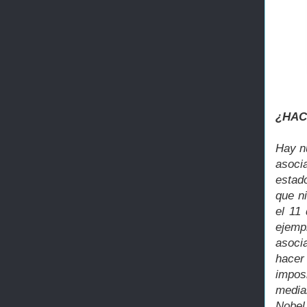
¿HAC
Hay n
asoci
estad
que ni
el 11
ejemp
asoci
hacer
impos
media
Nobel