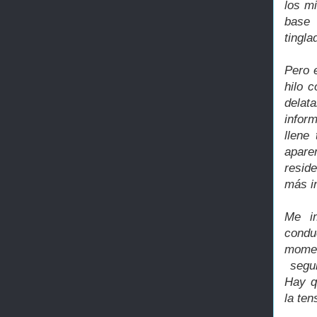
los m
base 
tingla
Pero e
hilo 
delat
infor
llene
apare
resid
más i
Me i
condu
momen
­segu
Hay q
la ten