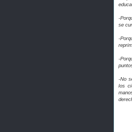
educa
-Porq
se cu
-Porq
repri
-Porq
punto
-No s
los c
manos
derec