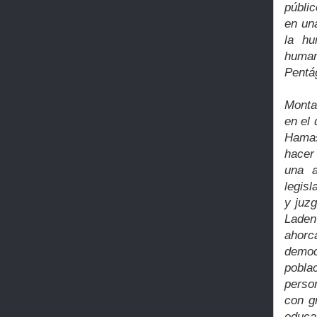
públi
en un
la hu
human
Pentá
Monta
en el 
Hamas
hacer 
una a
legisl
y juzg
Laden
ahorc
democ
pobla
perso
con g
educac