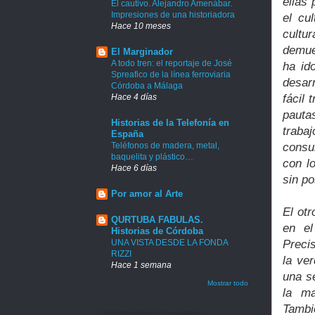
ellas
El cautivo. Alejandro Amenábar.
Impresiones de una historiadora
el cu
Hace 10 meses
cultu
demue
El Marginador
A todo tren: el reportaje de José
ha id
Spreafico de la línea ferroviaria
desar
Córdoba a Málaga
Hace 4 días
fácil
pauta
Historias de la Telefonía en
traba
España
Teléfonos de madera, metal,
consu
baquelita y plástico…
con l
Hace 6 días
sin po
Por amor al Arte
El otr
QURTUBA FABULAS.
en el
Historias de Córdoba
UNA VISTA DESDE LA FONDA
Preci
RIZZI
la ve
Hace 1 semana
una s
Mostrar todo
la ma
Tambi