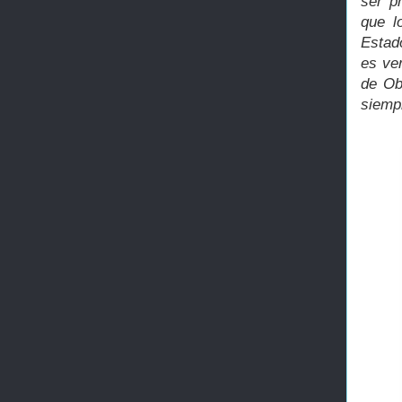
ser p
que l
Estad
es ve
de Ob
siemp