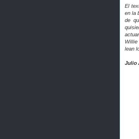
El te
en la 
de qu
quisie
actua
Willi
lean l
Julio