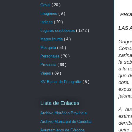
Goval
( 20 )
Imágenes
( 9 )
"
PRÓ
Indices
( 20 )
LAS 
Lugares cordobeses
( 1242 )
Mateo Inurria
( 4 )
Grigo
Mezquita
( 51 )
Coman
zarina
Personajes
( 76 )
la sob
Provincia
( 68 )
a la a
Viajes
( 89 )
que d
obra.
XV Bienal de Fotografía
( 5 )
excus
jalona
Lista de Enlaces
A bu
Archivo Histórico Provincial
estim
Archivo Municipal de Córdoba
derri
dejar 
Ayuntamiento de Córdoba