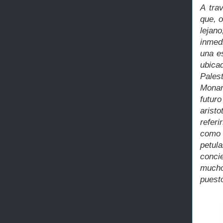
A tra
que, o
lejan
inmed
una e
ubica
Palest
Monar
futur
aristo
refer
como 
petul
conci
mucho
puest