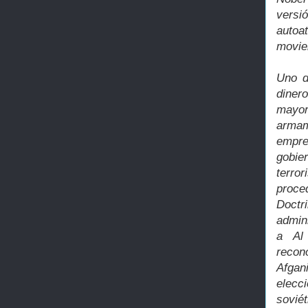
versi
autoa
movier
Uno d
diner
mayor
armam
empre
gobie
terro
proce
Doctr
admin
a Al 
recon
Afga
elecc
sovié