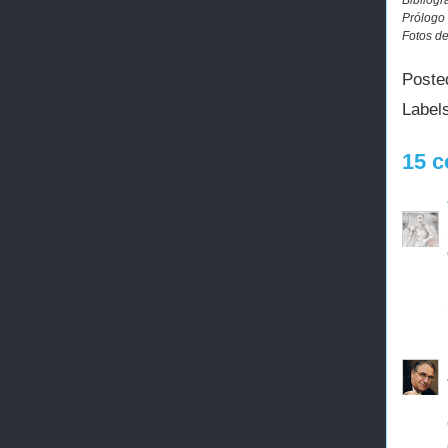
Prólogo 
Fotos de
Poste
Label
15 c