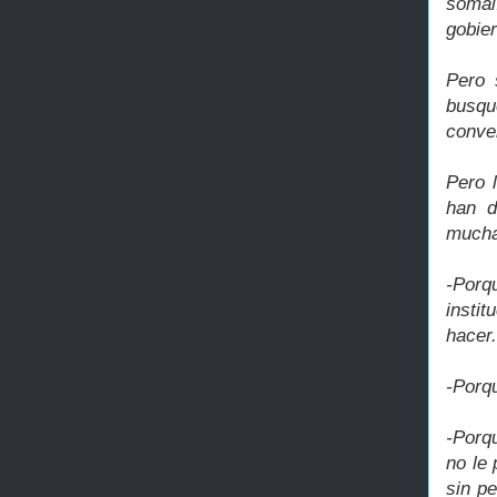
somal
gobie
Pero 
busqu
conver
Pero 
han d
mucha
-Porq
insti
hacer.
-Porqu
-Porq
no le
sin p