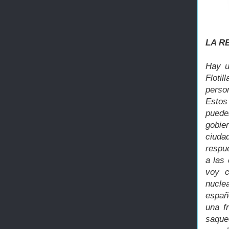
LA R
Hay u
Flotil
perso
Estos
puede
gobie
ciuda
respu
a las
voy c
nucle
españ
una f
saque