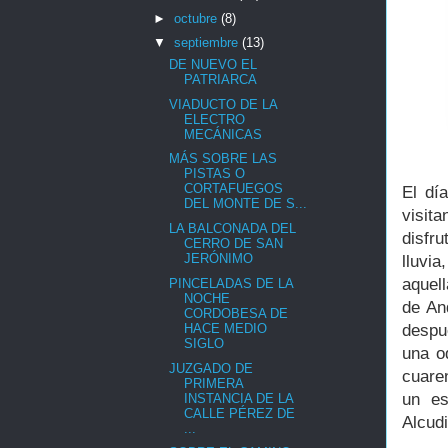
►
octubre
(8)
▼
septiembre
(13)
DE NUEVO EL
PATRIARCA
VIADUCTO DE LA
ELECTRO
MECÁNICAS
MÁS SOBRE LAS
PISTAS O
CORTAFUEGOS
El dí
DEL MONTE DE S...
visit
LA BALCONADA DEL
disfr
CERRO DE SAN
JERÓNIMO
lluvi
aquell
PINCELADAS DE LA
NOCHE
de An
CORDOBESA DE
HACE MEDIO
despu
SIGLO
una o
JUZGADO DE
cuaren
PRIMERA
un es
INSTANCIA DE LA
CALLE PÉREZ DE
Alcud
...