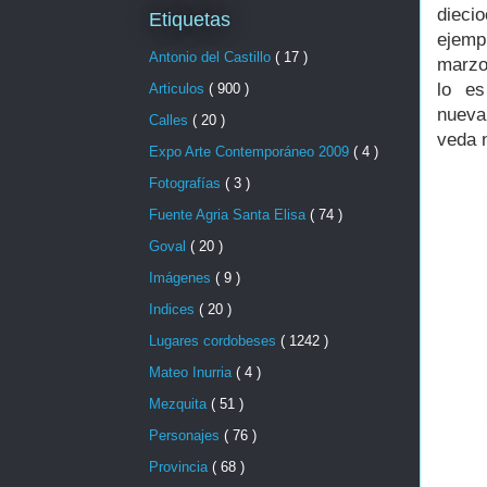
dieci
Etiquetas
ejemp
Antonio del Castillo
( 17 )
marzo
lo es
Articulos
( 900 )
nueva
Calles
( 20 )
veda 
Expo Arte Contemporáneo 2009
( 4 )
Fotografías
( 3 )
Fuente Agria Santa Elisa
( 74 )
Goval
( 20 )
Imágenes
( 9 )
Indices
( 20 )
Lugares cordobeses
( 1242 )
Mateo Inurria
( 4 )
Mezquita
( 51 )
Personajes
( 76 )
Provincia
( 68 )