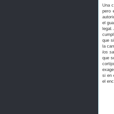
Una c
pero 
autori
el gu
legal.
cumpl
que s
la car
los sa
que s
corti
exage
si en 
el enc