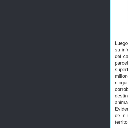
Luego
su in
del c
parce
super
millo
ningu
corro
desti
anima
Evide
de ni
territ