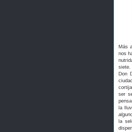
Más a
nos h
nutrid
siete
Don D
ciuda
corti
ser s
pensar
la llu
algun
la se
dispe