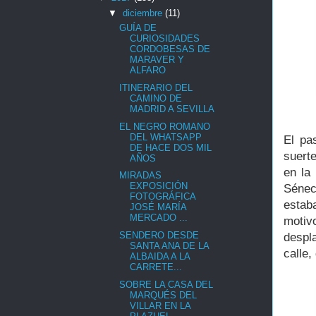
▼
diciembre
(11)
GUÍA DE
CURIOSIDADES
CORDOBESAS DE
MARAVER Y
ALFARO
ITINERARIO DEL
CAMINO DE
MADRID A SEVILLA
EL NEGRO ROMANO
DEL WHATSAPP
El pa
DE HACE DOS MIL
suert
AÑOS
en la
MIRADAS
EXPOSICIÓN
Sénec
FOTOGRÁFICA
estab
JOSÉ MARÍA
MERCADO ...
motiv
SENDERO DESDE
despl
SANTA ANA DE LA
calle,
ALBAIDA A LA
CARRETE...
SOBRE LA CASA DEL
MARQUÉS DEL
VILLAR EN LA