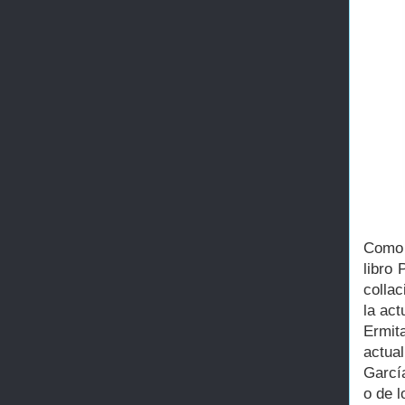
Como 
libro 
colla
la act
Ermit
actua
Garcí
o de 