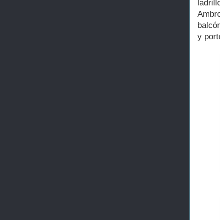
ladril
Ambro
balcón
y port