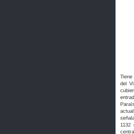
Tiene
del V
cubie
entra
Paraí
actual
señala
1132 
centra