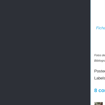
Fich
Fotos de
Bibliog
Poste
Label
8 co