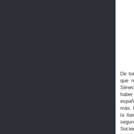
De to
que n
Sénec
haber
españ
más. 
la ll
segur
Socie