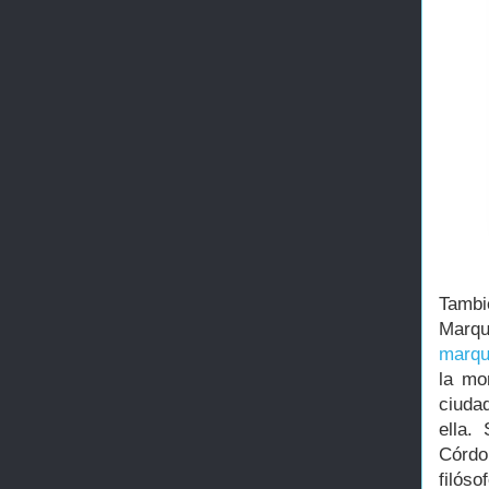
Tambié
Marqu
marq
la mo
ciuda
ella.
Córdo
filós