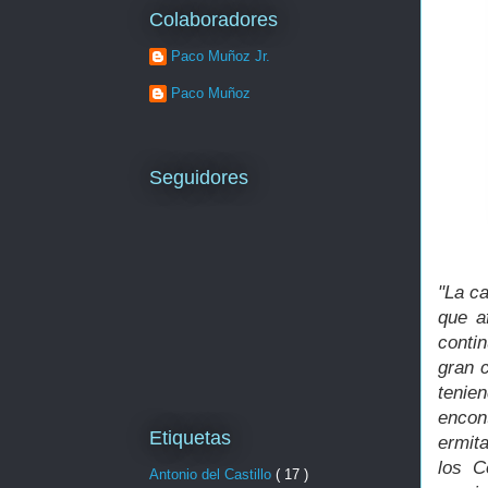
Colaboradores
Paco Muñoz Jr.
Paco Muñoz
Seguidores
"La c
que a
conti
gran 
tenie
encon
Etiquetas
ermit
los C
Antonio del Castillo
( 17 )