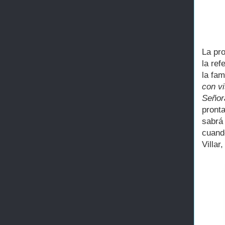
La pro
la ref
la fa
con vi
Señora
pronta
sabrá
cuando
Villar