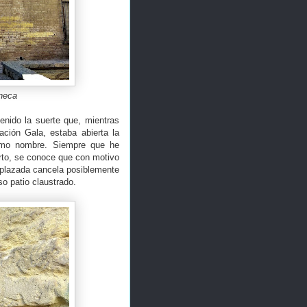
éneca
enido la suerte que, mientras
ación Gala, estaba abierta la
smo nombre. Siempre que he
erto, se conoce que con motivo
splazada cancela posiblemente
so patio claustrado.