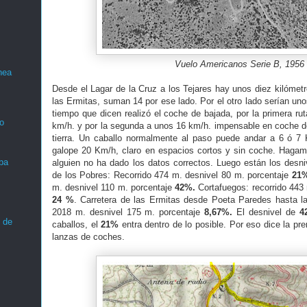
Vuelo Americanos Serie B, 1956
nea
Desde el Lagar de la Cruz a los Tejares hay unos diez kilómetr
las Ermitas, suman 14 por ese lado. Por el otro lado serían u
tiempo que dicen realizó el coche de bajada, por la primera ru
o
km/h. y por la segunda a unos 16 km/h. impensable en coche d
tierra. Un caballo normalmente al paso puede andar a 6 ó 7 
galope 20 Km/h, claro en espacios cortos y sin coche. Haga
ba
alguien no ha dado los datos correctos. Luego están los desn
de los Pobres: Recorrido 474 m. desnivel 80 m. porcentaje
21
m. desnivel 110 m. porcentaje
42%.
Cortafuegos: recorrido 443 
24 %
. Carretera de las Ermitas desde Poeta Paredes hasta la
2018 m. desnivel 175 m. porcentaje
8,67%.
El desnivel de
4
 de
caballos, el
21%
entra dentro de lo posible. Por eso dice la p
lanzas de coches.