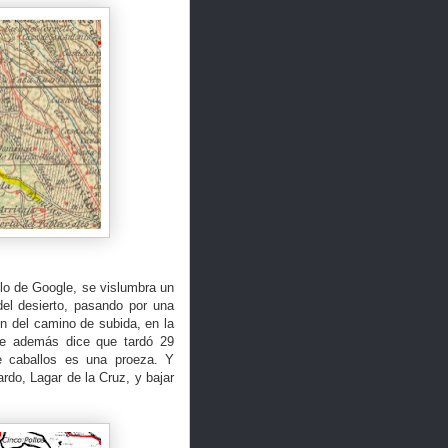
lo de Google, se vislumbra un
del desierto, pasando por una
n del camino de subida, en la
ue además dice que tardó 29
e caballos es una proeza. Y
rdo, Lagar de la Cruz, y bajar