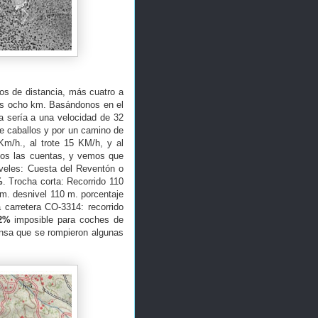
os de distancia, más cuatro a
nos ocho km. Basándonos en el
ta sería a una velocidad de 32
e caballos y por un camino de
Km/h., al trote 15 KM/h, y al
mos las cuentas, y vemos que
iveles: Cuesta del Reventón o
%
. Trocha corta: Recorrido 110
m. desnivel 110 m. porcentaje
 carretera CO-3314: recorrido
2%
imposible para coches de
rensa que se rompieron algunas