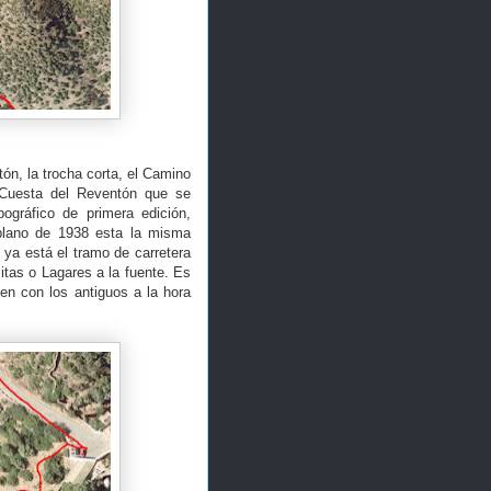
tón, la trocha corta, el Camino
a Cuesta del Reventón que se
ográfico de primera edición,
plano de 1938 esta la misma
 ya está el tramo de carretera
itas o Lagares a la fuente. Es
en con los antiguos a la hora