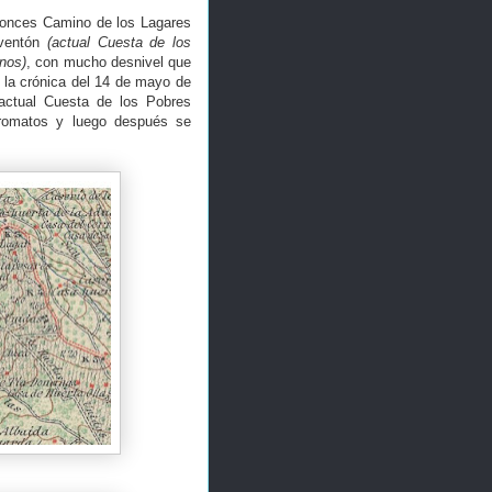
ntonces Camino de los Lagares
eventón
(actual Cuesta de los
anos)
, con mucho desnivel que
la crónica del 14 de mayo de
 actual Cuesta de los Pobres
rromatos y luego después se