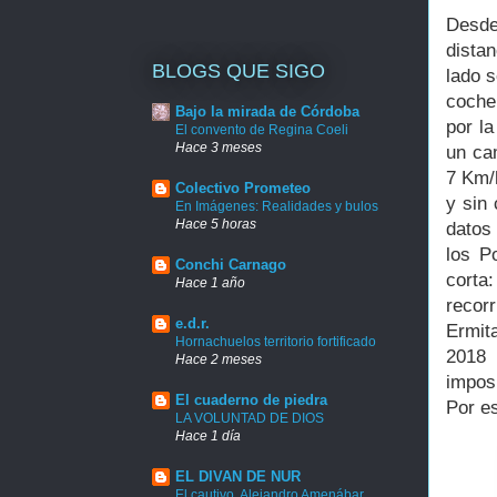
Desde
dista
BLOGS QUE SIGO
lado 
coche 
Bajo la mirada de Córdoba
por l
El convento de Regina Coeli
Hace 3 meses
un ca
7 Km/h
Colectivo Prometeo
y sin
En Imágenes: Realidades y bulos
Hace 5 horas
datos
los P
Conchi Carnago
corta
Hace 1 año
recor
e.d.r.
Ermit
Hornachuelos territorio fortificado
2018
Hace 2 meses
impos
El cuaderno de piedra
Por e
LA VOLUNTAD DE DIOS
Hace 1 día
EL DIVAN DE NUR
El cautivo. Alejandro Amenábar.