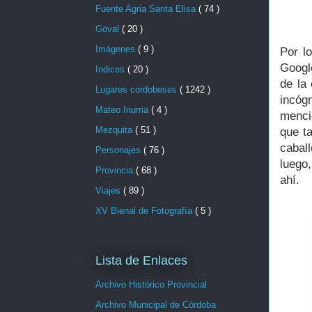
Fuente Agria Santa Elisa
( 74 )
Goval
( 20 )
Imágenes
( 9 )
Por l
Googl
Indices
( 20 )
de la
Lugares cordobeses
( 1242 )
incóg
Mateo Inurria
( 4 )
menci
Mezquita
( 51 )
que t
cabal
Personajes
( 76 )
luego,
Provincia
( 68 )
ahí.
Viajes
( 89 )
XV Bienal de Fotografía
( 5 )
Lista de Enlaces
Archivo Histórico Provincial
Archivo Municipal de Córdoba