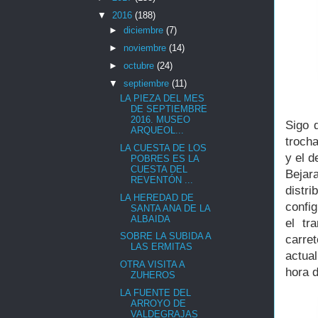
▼
2016
(188)
►
diciembre
(7)
►
noviembre
(14)
►
octubre
(24)
▼
septiembre
(11)
LA PIEZA DEL MES
DE SEPTIEMBRE
2016. MUSEO
Sigo 
ARQUEOL...
troch
LA CUESTA DE LOS
y el 
POBRES ES LA
CUESTA DEL
Bejar
REVENTÓN ...
distr
LA HEREDAD DE
confi
SANTA ANA DE LA
ALBAIDA
el tr
SOBRE LA SUBIDA A
carre
LAS ERMITAS
actua
OTRA VISITA A
hora d
ZUHEROS
LA FUENTE DEL
ARROYO DE
VALDEGRAJAS