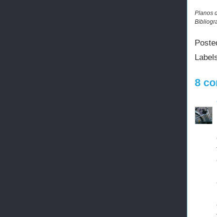
Planos 
Bibliogr
Poste
Label
8 co