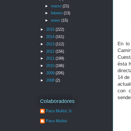
►
marzo
(21)
►
febrero
(13)
►
enero
(15)
►
2015
(222)
►
2014
(161)
En lo
►
2013
(112)
Camin
►
2012
(156)
Cuest
►
2011
(199)
ésta 
►
2010
(196)
direc
►
2009
(206)
14 de 
►
2008
(2)
actua
con c
sende
Colaboradores
Paco Muñoz Jr.
Paco Muñoz