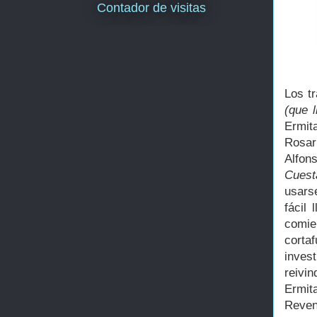
Contador de visitas
Los t
(que 
Ermita
Rosar
Alfon
Cuest
usars
fácil
comie
corta
inves
reivi
Ermit
Revent