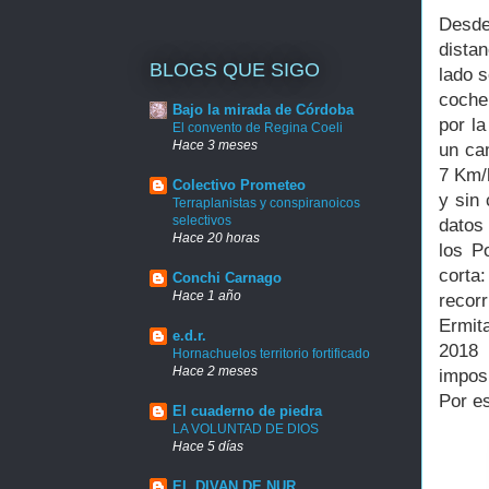
Desde
dista
BLOGS QUE SIGO
lado 
coche 
Bajo la mirada de Córdoba
por l
El convento de Regina Coeli
Hace 3 meses
un ca
7 Km/h
Colectivo Prometeo
y sin
Terraplanistas y conspiranoicos
selectivos
datos
Hace 20 horas
los P
corta
Conchi Carnago
Hace 1 año
recor
Ermit
e.d.r.
2018
Hornachuelos territorio fortificado
Hace 2 meses
impos
Por e
El cuaderno de piedra
LA VOLUNTAD DE DIOS
Hace 5 días
EL DIVAN DE NUR