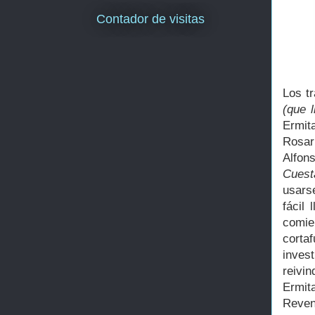
Contador de visitas
Los t
(que 
Ermita
Rosar
Alfon
Cuest
usars
fácil
comie
corta
inves
reivi
Ermit
Revent