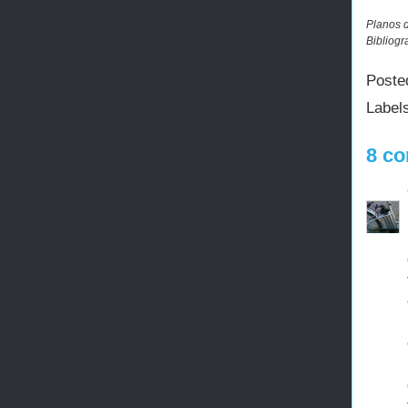
Planos 
Bibliogr
Poste
Label
8 co