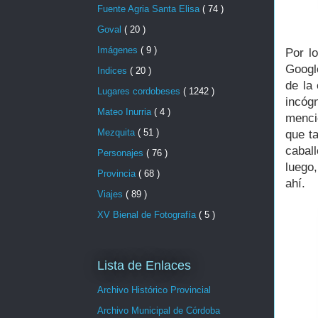
Fuente Agria Santa Elisa
( 74 )
Goval
( 20 )
Imágenes
( 9 )
Por l
Googl
Indices
( 20 )
de la
Lugares cordobeses
( 1242 )
incóg
Mateo Inurria
( 4 )
menci
Mezquita
( 51 )
que t
cabal
Personajes
( 76 )
luego,
Provincia
( 68 )
ahí.
Viajes
( 89 )
XV Bienal de Fotografía
( 5 )
Lista de Enlaces
Archivo Histórico Provincial
Archivo Municipal de Córdoba