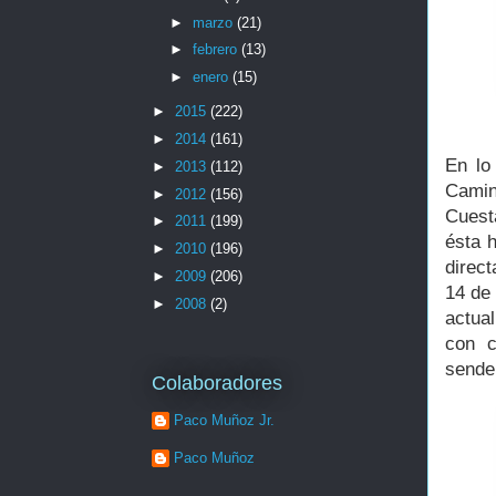
►
marzo
(21)
►
febrero
(13)
►
enero
(15)
►
2015
(222)
►
2014
(161)
En lo
►
2013
(112)
Camin
►
2012
(156)
Cuest
►
2011
(199)
ésta 
►
2010
(196)
direc
►
2009
(206)
14 de 
►
2008
(2)
actua
con c
sende
Colaboradores
Paco Muñoz Jr.
Paco Muñoz