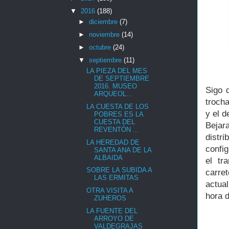
▼
2016
(188)
►
diciembre
(7)
►
noviembre
(14)
►
octubre
(24)
▼
septiembre
(11)
LA PIEZA DEL MES
DE SEPTIEMBRE
2016. MUSEO
Sigo 
ARQUEOL...
troch
LA CUESTA DE LOS
y el 
POBRES ES LA
CUESTA DEL
Bejar
REVENTÓN ...
distr
LA HEREDAD DE
confi
SANTA ANA DE LA
ALBAIDA
el tr
SOBRE LA SUBIDA A
carre
LAS ERMITAS
actua
OTRA VISITA A
hora d
ZUHEROS
LA FUENTE DEL
ARROYO DE
VALDEGRAJAS