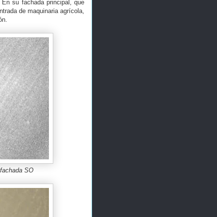
 En su fachada principal, que
ntrada de maquinaria agrícola,
ón.
a fachada SO