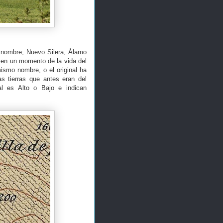
u nombre; Nuevo Silera, Álamo
 en un momento de la vida del
mismo nombre, o el original ha
s tierras que antes eran del
al es Alto o Bajo e indican