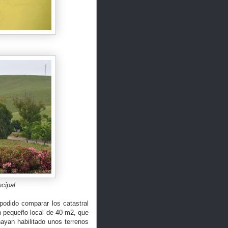
ncipal
podido comparar los catastral
un pequeño local de 40 m2, que
hayan habilitado unos terrenos