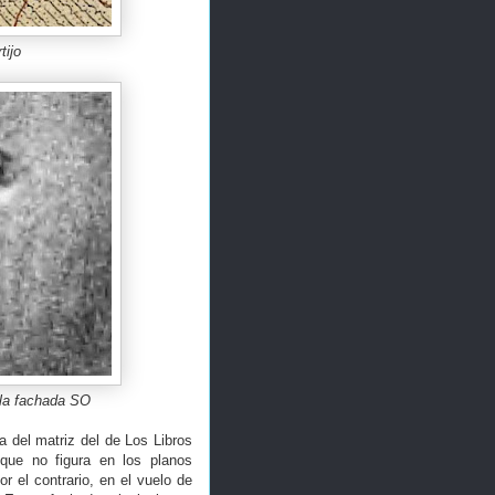
tijo
 la fachada SO
a del matriz del de Los Libros
que no figura en los planos
or el contrario, en el vuelo de