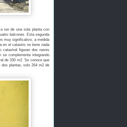
 a ser de una sola planta con
cuatro balcones. Esta segunda
 es muy significativo, a medida
 en el catastro no tiene nada
 catastral figuran dos naves
ón se complementa integrando
ral de 330 m2. Se conoce que
e dos plantas, solo 264 m2 de