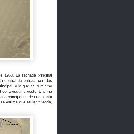
e 1960. La fachada principal
rta central de entrada con dos
incipal, o lo que es lo mismo
el de la esquina oeste. Encima
hada principal es de una planta
 se estima que es la vivienda,