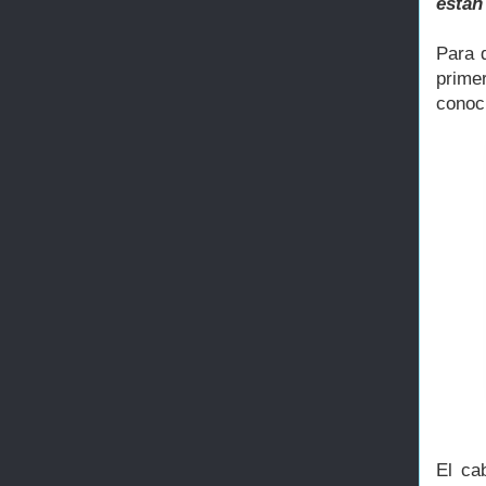
están
Para 
prime
conoc
El ca