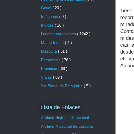
Goval
( 20 )
Tiene
Imágenes
( 9 )
recorr
mirad
Indices
( 20 )
Compa
Lugares cordobeses
( 1242 )
m desd
Mateo Inurria
( 4 )
casi 
Mezquita
( 51 )
desde
el va
Personajes
( 76 )
Alcau
Provincia
( 68 )
Viajes
( 89 )
XV Bienal de Fotografía
( 5 )
Lista de Enlaces
Archivo Histórico Provincial
Archivo Municipal de Córdoba