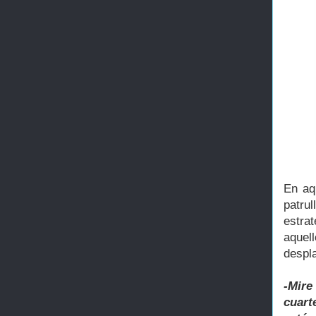
En aq
patrul
estra
aquel
despla
-Mire
cuart