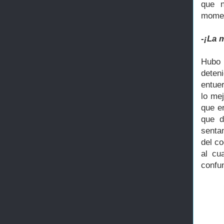
que n
momen
-¡La 
Hubo 
deteni
entue
lo me
que e
que d
senta
del c
al cu
confu