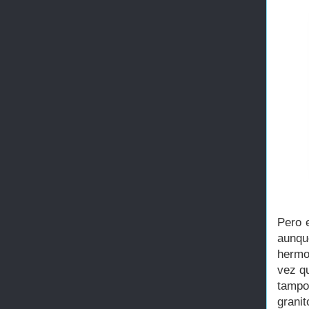
Pero e
aunqu
hermo
vez qu
tampo
grani