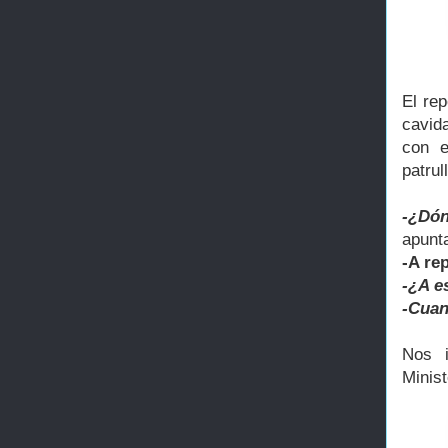
El re
cavid
con e
patrul
-¿Dón
apunta
-A re
-¿A e
-Cuan
Nos i
Minist