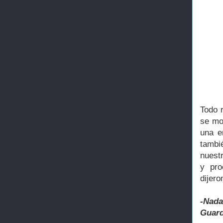
Todo 
se mo
una e
tambi
nuestr
y pro
dijer
-Nada
Guardi