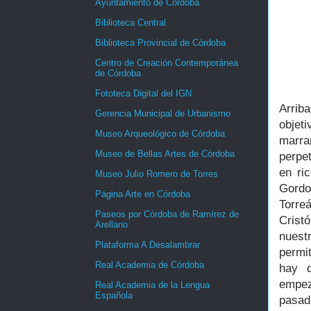
Ayuntamiento de Córdoba
Biblioteca Central
Biblioteca Provincial de Córdoba
Centro de Creación Contemporánea
de Córdoba
Fototeca Digital del IGN
Arrib
Gerencia Municipal de Urbanismo
objeti
Museo Arqueológico de Córdoba
marra
Museo de Bellas Artes de Córdoba
perpe
en ri
Museo Julio Romero de Torres
Gordo
Página Arte en Córdoba
Torre
Paseos por Córdoba de Ramírez de
Crist
Arellano
nuest
Plataforma A Desalambrar
permi
Real Academia de Córdoba
hay d
empez
Real Academia de la Lengua
Española
pasad