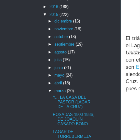
►
2016
(188)
▼
2015
(222)
►
diciembre
(16)
►
noviembre
(18)
►
octubre
(18)
El tr
►
septiembre
(19)
el Lag
Unida
►
agosto
(17)
con e
►
julio
(15)
son
E
►
junio
(21)
siendo
►
mayo
(24)
Cruz.
►
abril
(18)
pues 
▼
marzo
(20)
Y... LA CASA DEL
PASTOR (LAGAR
DE LA CRUZ)
POSADAS 1900-1936,
DE JOAQUÍN
CASADO BONO
LAGAR DE
TORREBERMEJA