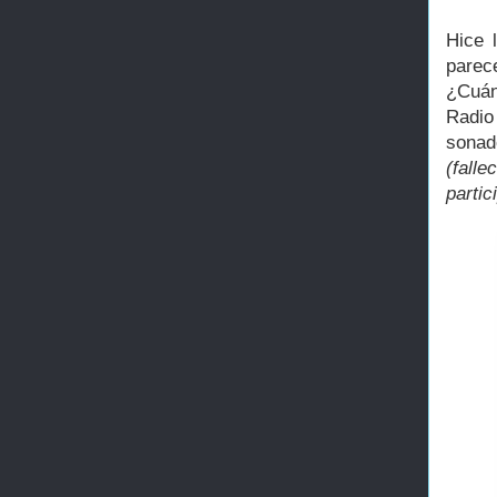
Hice 
parec
¿Cuán
Radio
sonad
(fall
partic