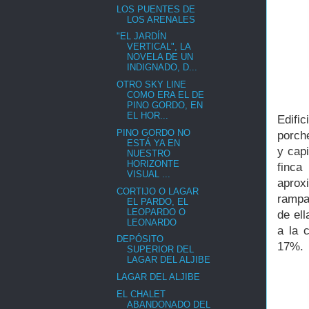
LOS PUENTES DE
LOS ARENALES
"EL JARDÍN
VERTICAL", LA
NOVELA DE UN
INDIGNADO, D...
OTRO SKY LINE
COMO ERA EL DE
PINO GORDO, EN
EL HOR...
Edifi
PINO GORDO NO
porch
ESTÁ YA EN
y cap
NUESTRO
HORIZONTE
finc
VISUAL ...
aprox
CORTIJO O LAGAR
rampa
EL PARDO, EL
LEOPARDO O
de ell
LEONARDO
a la 
DEPÓSITO
17%
SUPERIOR DEL
LAGAR DEL ALJIBE
LAGAR DEL ALJIBE
EL CHALET
ABANDONADO DEL