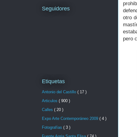
prohi
Seguidores
defen
otro 
mastí
estab
pero c
Etiquetas
Antonio del Castillo
( 17 )
Articulos
( 900 )
Calles
( 20 )
Expo Arte Contemporáneo 2009
( 4 )
Fotografías
( 3 )
Fuente Agria Santa Elisa
( 74 )