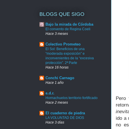
BLOGS QUE SIGO
Bajo la mirada de Córdoba
El convento de Regina Coeli
Hace 3 meses
Colectivo Prometeo
El Sol: Beneficios de una
“moderada exposición” e
inconvenientes de la “excesiva
protección”. 2ª Parte
Hace 16 horas
Conchi Carnago
Hace 1 año
e.d.r.
Pero 
Hornachuelos territorio fortificado
Hace 2 meses
retor
inevit
El cuaderno de piedra
ido a
LA VOLUNTAD DE DIOS
Hace 3 días
no es