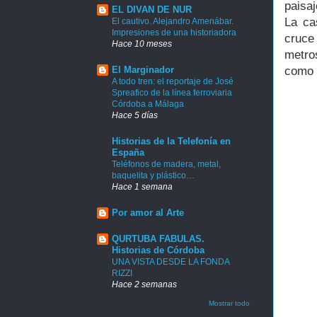
paisaj
EL DIVAN DE NUR
La ca
El cautivo. Alejandro Amenábar.
Impresiones de una historiadora
cruce
Hace 10 meses
metro
como 
El Marginador
A todo tren: el reportaje de José
Spreafico de la línea ferroviaria
Córdoba a Málaga
Hace 5 días
Historias de la Telefonía en
España
Teléfonos de madera, metal,
baquelita y plástico…
Hace 1 semana
Por amor al Arte
QURTUBA FABULAS.
Historias de Córdoba
UNA VISTA DESDE LA FONDA
RIZZI
Hace 2 semanas
Mostrar todo