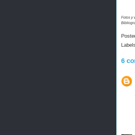
Fotos y 
Bibliogr
Poste
Label
6 co