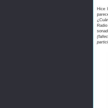
Hice 
parec
¿Cuán
Radio
sonad
(fall
partic