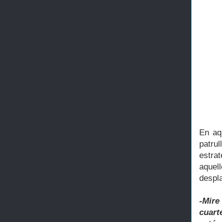
En aq
patrul
estra
aquel
despla
-Mire
cuart