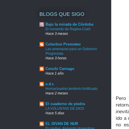
BLOGS QUE SIGO
Bajo la mirada de Córdoba
El convento de Regina Coeli
Hace 3 meses
Colectivo Prometeo
Las amenazas para un Gobierno
Progresista
Hace 3 horas
Conchi Carnago
Hace 1 año
e.d.r.
Hornachuelos territorio fortificado
Hace 2 meses
Pero 
El cuaderno de piedra
retor
LA VOLUNTAD DE DIOS
inevit
Hace 5 días
ido a
EL DIVAN DE NUR
no es
El cautivo. Alejandro Amenábar.