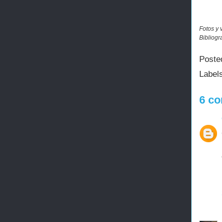
Fotos y 
Bibliogr
Poste
Label
6 co