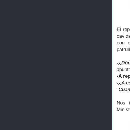
El re
cavid
con e
patrul
-¿Dón
apunta
-A re
-¿A e
-Cuan
Nos i
Minist