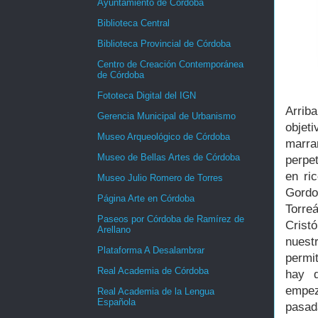
Ayuntamiento de Córdoba
Biblioteca Central
Biblioteca Provincial de Córdoba
Centro de Creación Contemporánea
de Córdoba
Fototeca Digital del IGN
Arrib
Gerencia Municipal de Urbanismo
objeti
Museo Arqueológico de Córdoba
marra
Museo de Bellas Artes de Córdoba
perpe
en ri
Museo Julio Romero de Torres
Gordo
Página Arte en Córdoba
Torre
Paseos por Córdoba de Ramírez de
Crist
Arellano
nuest
Plataforma A Desalambrar
permi
Real Academia de Córdoba
hay d
empez
Real Academia de la Lengua
Española
pasad