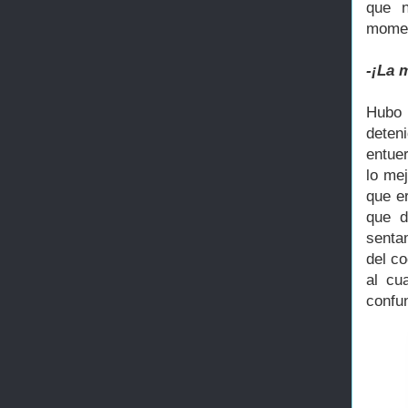
que n
momen
-¡La 
Hubo 
deteni
entue
lo me
que e
que d
senta
del c
al cu
confu