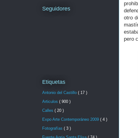
prohi
Seguidores
defen
otro 
mastí
estab
pero c
Etiquetas
Antonio del Castillo
( 17 )
Articulos
( 900 )
Calles
( 20 )
Expo Arte Contemporáneo 2009
( 4 )
Fotografías
( 3 )
Fuente Agria Santa Elisa
( 74 )