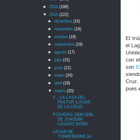
►
2016
(188)
▼
2015
(222)
►
diciembre
(16)
►
noviembre
(18)
►
octubre
(18)
El tr
►
septiembre
(19)
el Lag
Unida
►
agosto
(17)
con e
►
julio
(15)
son
E
►
junio
(21)
siendo
►
mayo
(24)
Cruz.
►
abril
(18)
pues 
▼
marzo
(20)
Y... LA CASA DEL
PASTOR (LAGAR
DE LA CRUZ)
POSADAS 1900-1936,
DE JOAQUÍN
CASADO BONO
LAGAR DE
TORREBERMEJA