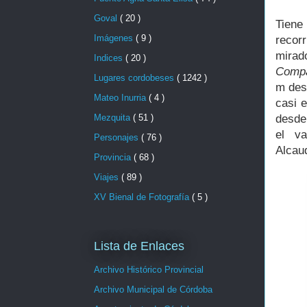
Goval
( 20 )
Tiene
Imágenes
( 9 )
recorr
mirad
Indices
( 20 )
Compa
Lugares cordobeses
( 1242 )
m desd
Mateo Inurria
( 4 )
casi 
Mezquita
( 51 )
desde
el va
Personajes
( 76 )
Alcau
Provincia
( 68 )
Viajes
( 89 )
XV Bienal de Fotografía
( 5 )
Lista de Enlaces
Archivo Histórico Provincial
Archivo Municipal de Córdoba