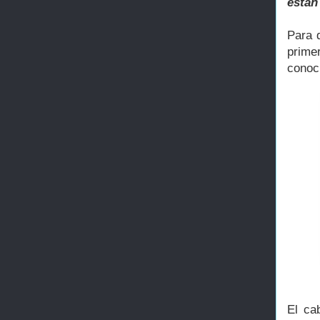
están
Para 
prime
conoc
El ca