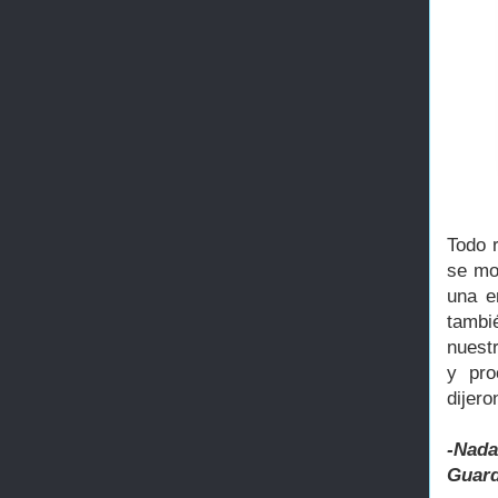
Todo 
se mo
una e
tambi
nuestr
y pro
dijer
-Nada
Guardi