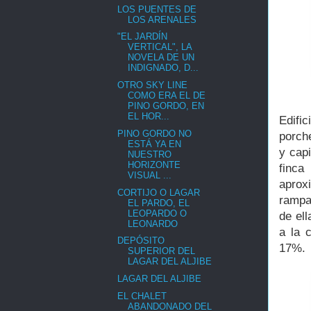
LOS PUENTES DE
LOS ARENALES
"EL JARDÍN
VERTICAL", LA
NOVELA DE UN
INDIGNADO, D...
OTRO SKY LINE
COMO ERA EL DE
PINO GORDO, EN
EL HOR...
Edifi
PINO GORDO NO
porch
ESTÁ YA EN
y cap
NUESTRO
HORIZONTE
finc
VISUAL ...
aprox
CORTIJO O LAGAR
rampa
EL PARDO, EL
LEOPARDO O
de ell
LEONARDO
a la 
DEPÓSITO
17%
SUPERIOR DEL
LAGAR DEL ALJIBE
LAGAR DEL ALJIBE
EL CHALET
ABANDONADO DEL