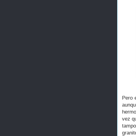
Pero e
aunqu
hermo
vez qu
tampo
grani