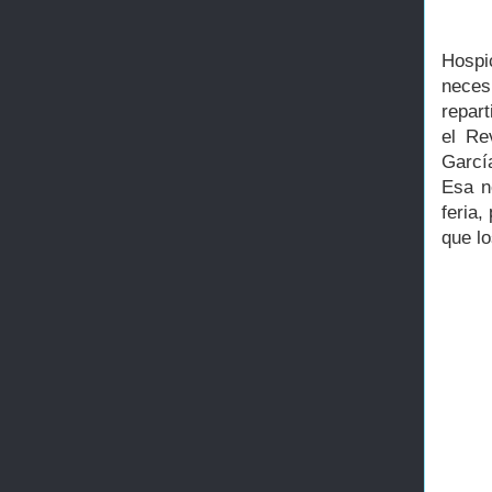
Hospi
neces
repart
el Re
Garcí
Esa n
feria,
que lo