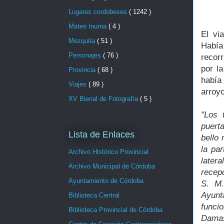
Lugares cordobeses
( 1242 )
Mateo Inurria
( 4 )
El vi
Mezquita
( 51 )
Había
Personajes
( 76 )
recorr
por l
Provincia
( 68 )
había 
Viajes
( 89 )
arroy
XV Bienal de Fotografía
( 5 )
"Los 
puert
Lista de Enlaces
bello
la pa
Archivo Histórico Provincial
later
Archivo Municipal de Córdoba
recep
Ayuntamiento de Córdoba
S. M.
Ayunt
Biblioteca Central
funcio
Biblioteca Provincial de Córdoba
Damas