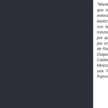
"Mien
que e
enter
bautiz
sus b
mismo
por q
por u
de Raf
Duque
Calde
Minist
una R
Patrim