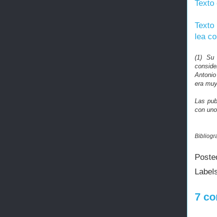
Texto 
Texto
lea c
(1) Su
conside
Antonio
era muy
Las pub
con uno
Bibliogr
Poste
Label
7 co