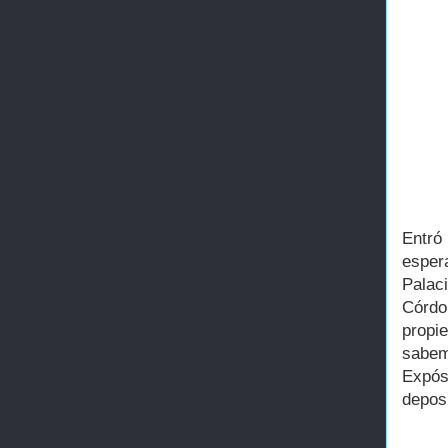
Entró
esper
Palac
Córdo
propi
sabemo
Expós
deposi