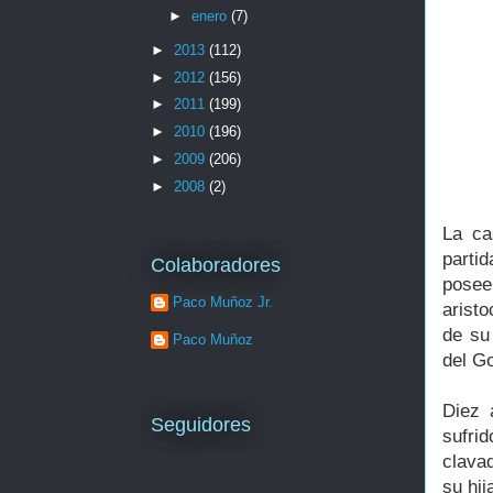
►
enero
(7)
►
2013
(112)
►
2012
(156)
►
2011
(199)
►
2010
(196)
►
2009
(206)
►
2008
(2)
La ca
parti
Colaboradores
poseer
Paco Muñoz Jr.
arist
de su
Paco Muñoz
del Go
Diez 
Seguidores
sufri
clavad
su hij