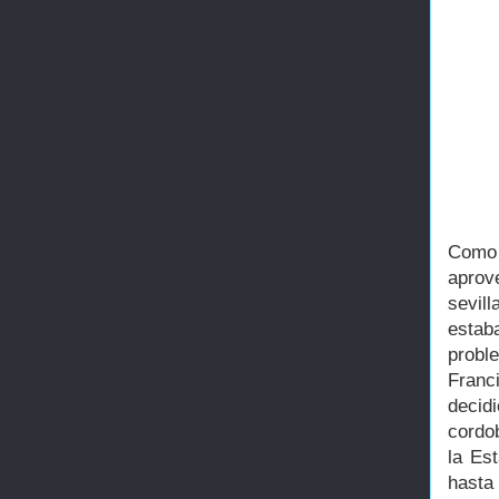
Como 
aprov
sevil
estab
probl
Franc
decid
cordo
la Es
hasta 