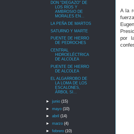
DON "DIEGAZO" DE
LOS RÍOS Y
A la 
AMBROSIO DE
MORALES EN...
fuerza
LA PEÑA DE MARTOS
Eugen
Presi
SATURNO Y MARTE
por l
PUENTE DE HIERRO
DE PEDROCHES
confe
CENTRAL
HIDROELÉCTRICA
DE ALCOLEA
PUENTE DE HIERRO
DE ALCOLEA
EL ALGARROBO DE
LA LOMA DE LOS
ESCALONES,
ÁRBOL SI...
►
junio
(15)
►
mayo
(10)
►
abril
(14)
►
marzo
(4)
►
febrero
(10)