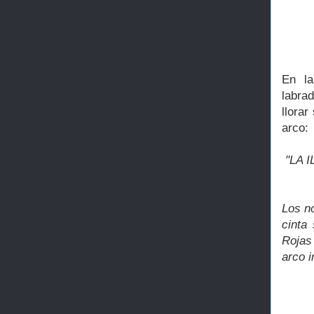
En la
labrad
llora
arco:
"LA 
Los n
cinta
Rojas 
arco i