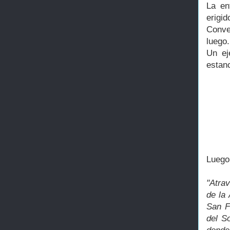
La en
erigid
Conve
luego.
Un ej
estanc
Luego 
"Atra
de la 
San F
del S