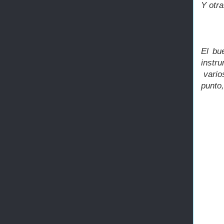
Y otra
El bu
instr
vario
punto,