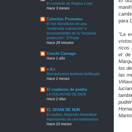
El bo
El convento de Regina Coeli
manif
Hace 3 meses
cambi
Colectivo Prometeo
para 
El Sol: Beneficios de una
“moderada exposición” e
inconvenientes de la “excesiva
"La e
protección”. 2ª Parte
visto
Hace 28 minutos
ricos
Conchi Carnago
el de
Hace 1 año
Marqu
los de
e.d.r.
Hornachuelos territorio fortificado
las m
Hace 2 meses
Villa
lucía
El cuaderno de piedra
LA VOLUNTAD DE DIOS
tambi
Hace 2 días
pudié
Horna
EL DIVAN DE NUR
El cautivo. Alejandro Amenábar.
Martin
Impresiones de una historiadora
Hace 10 meses