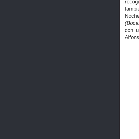
recog
tambi
Noch
(Boca
con u
Alfon