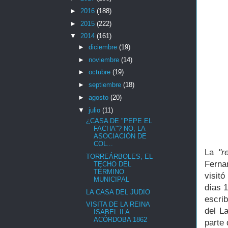
►
2016
(188)
►
2015
(222)
▼
2014
(161)
►
diciembre
(19)
►
noviembre
(14)
►
octubre
(19)
►
septiembre
(18)
►
agosto
(20)
▼
julio
(11)
¿CASA DE "PEPE EL
FACHA"? NO, LA
ASOCIACIÓN DE
COL...
La
"r
TORREÁRBOLES, EL
Ferna
TECHO DEL
TÉRMINO
visit
MUNICIPAL
días 1
LA CASA DEL JUDIO
escri
VISITA DE LA REINA
del La
ISABEL II A
ACÓRDOBA 1862
parte