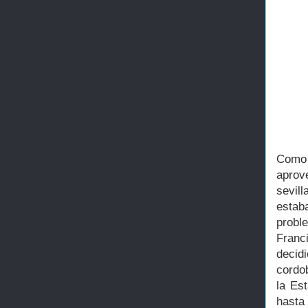
Como 
aprov
sevil
estab
probl
Franc
decid
cordo
la Es
hasta 