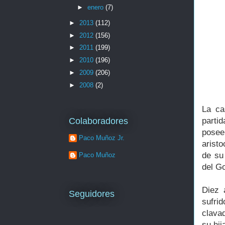
►
enero
(7)
►
2013
(112)
►
2012
(156)
►
2011
(199)
►
2010
(196)
►
2009
(206)
►
2008
(2)
La ca
Colaboradores
parti
poseer
Paco Muñoz Jr.
arist
de su
Paco Muñoz
del Go
Diez 
Seguidores
sufri
clavad
su hij