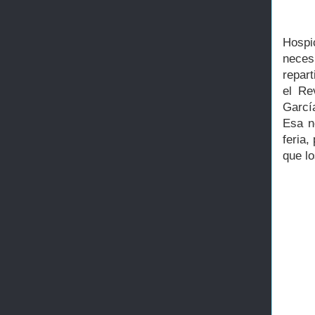
Hospi
neces
repart
el Re
Garcí
Esa n
feria,
que lo