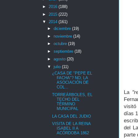
►
2016
(188)
►
2015
(222)
▼
2014
(161)
►
diciembre
(19)
►
noviembre
(14)
►
octubre
(19)
►
septiembre
(18)
►
agosto
(20)
▼
julio
(11)
¿CASA DE "PEPE EL
FACHA"? NO, LA
ASOCIACIÓN DE
COL...
La
"r
TORREÁRBOLES, EL
Ferna
TECHO DEL
TÉRMINO
visit
MUNICIPAL
días 1
LA CASA DEL JUDIO
escri
VISITA DE LA REINA
del La
ISABEL II A
ACÓRDOBA 1862
parte