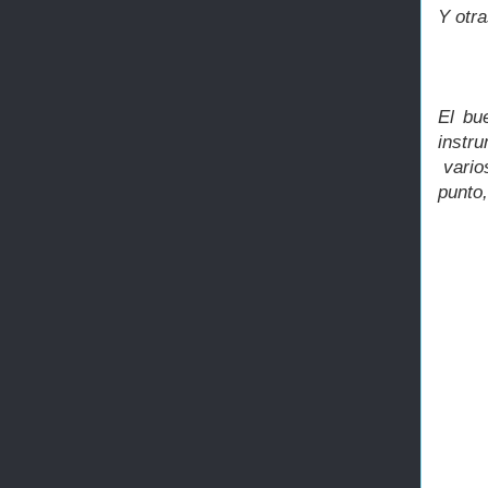
Y otra
El bu
instr
vario
punto,