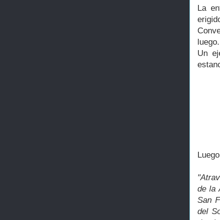
La en
erigid
Conve
luego.
Un ej
estanc
Luego 
"Atra
de la 
San F
del S