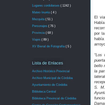
Lugares cordobeses
( 1242 )
Mateo Inurria
( 4 )
El vi
Mezquita
( 51 )
Había
Personajes
( 76 )
recorr
Provincia
( 68 )
por l
había 
Viajes
( 89 )
arroy
XV Bienal de Fotografía
( 5 )
"Los 
puert
Lista de Enlaces
bello
la pa
Archivo Histórico Provincial
later
Archivo Municipal de Córdoba
recep
Ayuntamiento de Córdoba
S. M.
Biblioteca Central
Ayunt
funcio
Biblioteca Provincial de Córdoba
Damas