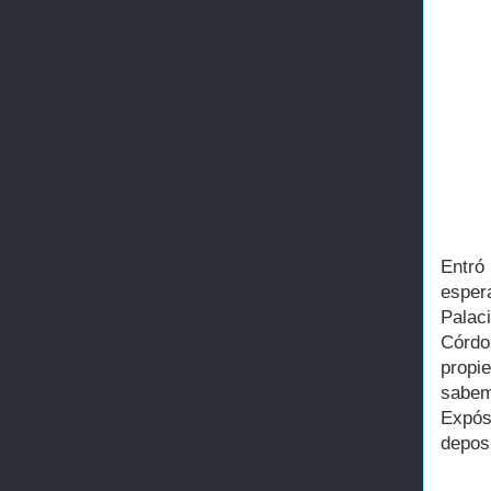
Entró
esper
Palac
Córdo
propi
sabemo
Expós
deposi