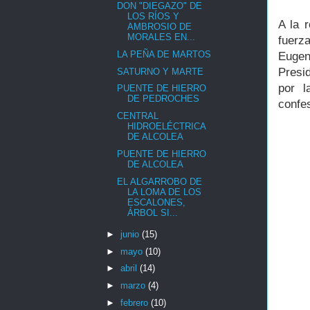
DON "DIEGAZO" DE
LOS RÍOS Y
A la 
AMBROSIO DE
MORALES EN...
fuerza
LA PEÑA DE MARTOS
Eugen
Presi
SATURNO Y MARTE
por l
PUENTE DE HIERRO
DE PEDROCHES
confe
CENTRAL
HIDROELÉCTRICA
DE ALCOLEA
PUENTE DE HIERRO
DE ALCOLEA
EL ALGARROBO DE
LA LOMA DE LOS
ESCALONES,
ÁRBOL SI...
►
junio
(15)
►
mayo
(10)
►
abril
(14)
►
marzo
(4)
►
febrero
(10)