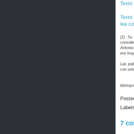
Texto 
Texto
lea c
(1) Su
conside
Antonio
era muy
Las pub
con uno
Bibliogr
Poste
Label
7 co