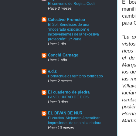
El bo
El convento de Regina Coeli
manif
Hace 3 meses
cambi
Colectivo Prometeo
para 
El Sol: Beneficios de una
“moderada exposición” e
inconvenientes de la “excesiva
"La e
protección”. 2ª Parte
visto
Hace 1 día
ricos
Conchi Carnago
el de
Hace 1 año
Marqu
e.d.r.
los de
Hornachuelos territorio fortificado
las m
Hace 2 meses
Villa
El cuaderno de piedra
lucía
LA VOLUNTAD DE DIOS
tambi
Hace 3 días
pudié
EL DIVAN DE NUR
Horna
El cautivo. Alejandro Amenábar.
Martin
Impresiones de una historiadora
Hace 10 meses