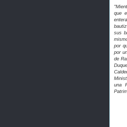
"Mien
que e
enter
bautiz
sus b
mismo
por q
por u
de Raf
Duque
Calde
Minist
una R
Patrim