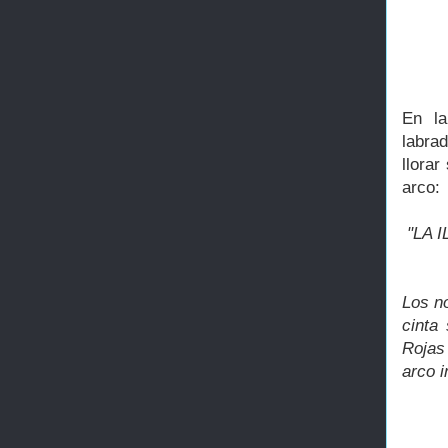
En la
labrad
llora
arco:
"LA 
Los n
cinta
Rojas 
arco i