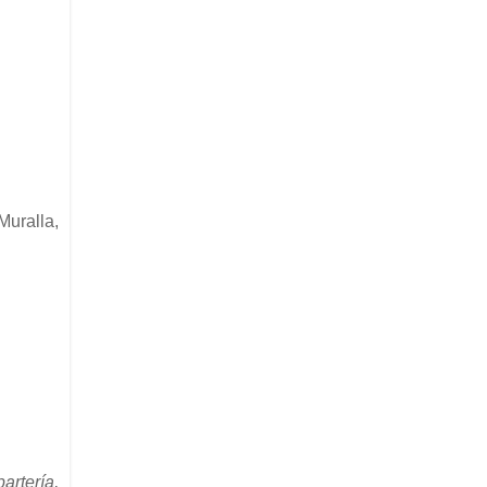
Muralla,
artería,