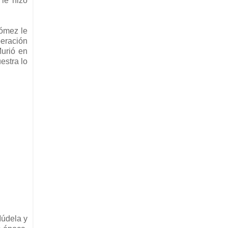
 le hizo
Gómez le
peración
Murió en
estra lo
Múdela y