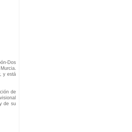
rbón-Dos
 Murcia.
, y está
cción de
isional
 y de su