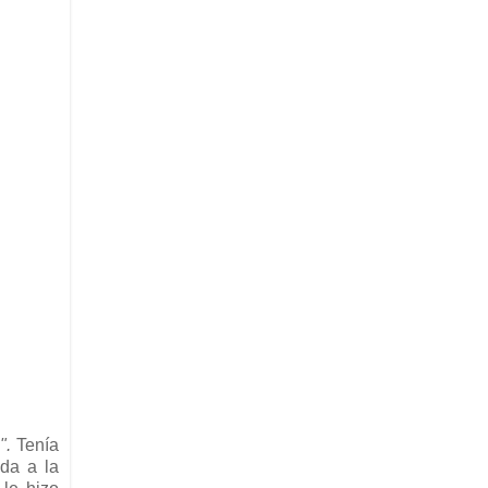
".
Tenía
da a la