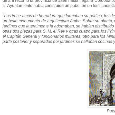
de ahí recorrió la provincia de Jaén hasta llegar a Córdoba po
El Ayuntamiento había construido un pabellón en los llanos d
"Los trece arcos de herradura que formaban su pórtico, los de
un bello monumento de arquitectura árabe. Sobre su planta, q
jardines que lateralmente la adornaban, se habían distribuido
otras dos piezas para S. M. el Rey y otras cuatro para los Prí
el Capitán General y funcionarios militares, otro para los Mini
parte posterior y separadas por jardines se hallaban cocinas 
Puer