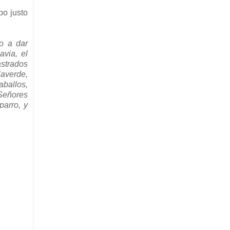
po justo
co a dar
avia, el
astrados
laverde,
ballos,
 Señores
arro, y