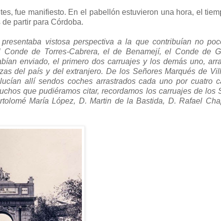
es, fue manifiesto. En el pabellón estuvieron una hora, el tiem
 de partir para Córdoba.
 presentaba vistosa perspectiva a la que contribuían no po
 El Conde de Torres-Cabrera, el de Benamejí, el Conde de G
bían enviado, el primero dos carruajes y los demás uno, arr
azas del país y del extranjero. De los Señores Marqués de Vil
cían allí sendos coches arrastrados cada uno por cuatro ca
muchos que pudiéramos citar, recordamos los carruajes de los
olomé María López, D. Martin de la Bastida, D. Rafael Chap