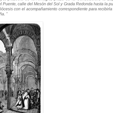
del Puente, calle del Mesón del Sol y Grada Redonda hasta la pu
iócesis con el acompañamiento correspondiente para recibirla
ña. "