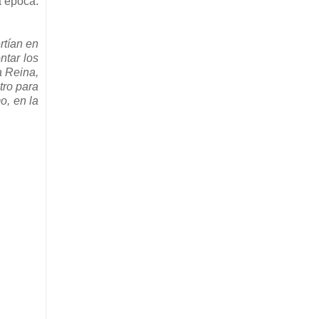
a época.
rtían en
ntar los
a Reina,
tro para
o, en la