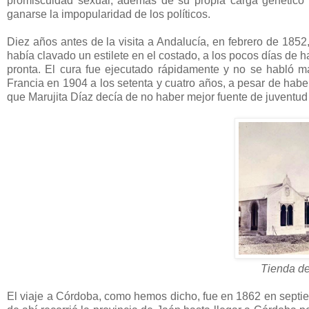
promiscuidad sexual, además de su propia carga genético b
ganarse la impopularidad de los políticos.
Diez años antes de la visita a Andalucía, en febrero de 1852
había clavado un estilete en el costado, a los pocos días de h
pronta. El cura fue ejecutado rápidamente y no se habló má
Francia en 1904 a los setenta y cuatro años, a pesar de haber
que Marujita Díaz decía de no haber mejor fuente de juventud
Tienda de
El viaje a Córdoba, como hemos dicho, fue en 1862 en septi