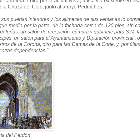
r carretera. Entró por la actual NIVa, única vía existente en es
e la Choza del Cojo, junto al arroyo Pedroches.
 sus puertas interiores y los ajimeces de sus ventanas lo conve
ue media por la parte de la fachada cerca de 120 pies, sin co
 galerías, un salón de recepción, cámara y gabinete para S.M. l
ncipes, un salón para el Ayuntamiento y Diputación provincial , o
stros de la Corona, otro para las Damas de la Corte, y, por últim
y otras dependencias."
ta del Perdón