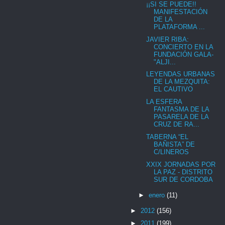
¡¡SI SE PUEDE!!
MANIFESTACIÓN
DE LA
PLATAFORMA ...
JAVIER RIBA:
CONCIERTO EN LA
FUNDACIÓN GALA-
"ALJI...
LEYENDAS URBANAS
DE LA MEZQUITA:
EL CAUTIVO
LA ESFERA
FANTASMA DE LA
PASARELA DE LA
CRUZ DE RA...
TABERNA “EL
BAÑISTA” DE
C/LINEROS
XXIX JORNADAS POR
LA PAZ - DISTRITO
SUR DE CORDOBA
►
enero
(11)
►
2012
(156)
►
2011
(199)