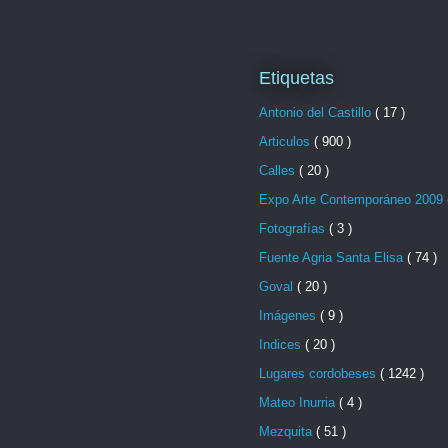
Etiquetas
Antonio del Castillo
( 17 )
Articulos
( 900 )
Calles
( 20 )
Expo Arte Contemporáneo 2009
Fotografías
( 3 )
Fuente Agria Santa Elisa
( 74 )
Goval
( 20 )
Imágenes
( 9 )
Indices
( 20 )
Lugares cordobeses
( 1242 )
Mateo Inurria
( 4 )
Mezquita
( 51 )