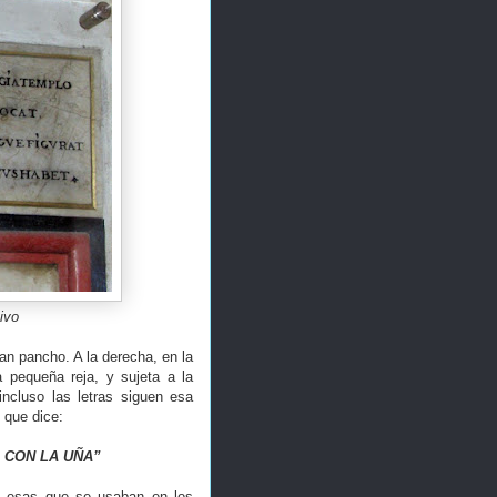
ivo
an pancho. A la derecha, en la
 pequeña reja, y sujeta a la
ncluso las letras siguen esa
 que dice:
 CON LA UÑA”
mo esas que se usaban en los