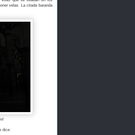
poner velas. La citada baranda
ruz
e dice: