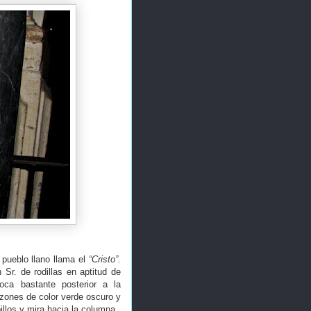
pueblo llano llama el
“Cristo”.
 Sr. de rodillas en aptitud de
ca bastante posterior a la
zones de color verde oscuro y
billos y mira hacia la columna.