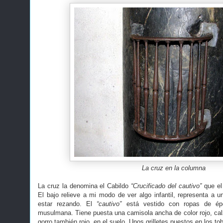
La cruz en la columna
La cruz la denomina el Cabildo
“Crucificado del cautivo”
que el 
El bajo relieve a mi modo de ver algo infantil, representa a un
estar rezando. El
“cautivo”
está vestido con ropas de épo
musulmana. Tiene puesta una camisola ancha de color rojo, cal
gorro también rojo, en el suelo. Unos grilletes puestos en los to