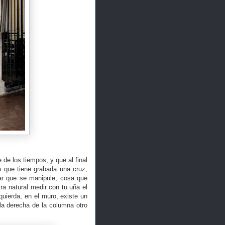
de los tiempos, y que al final
 que tiene grabada una cruz,
tar que se manipule, cosa que
ra natural medir con tu uña el
uierda, en el muro, existe un
 la derecha de la columna otro