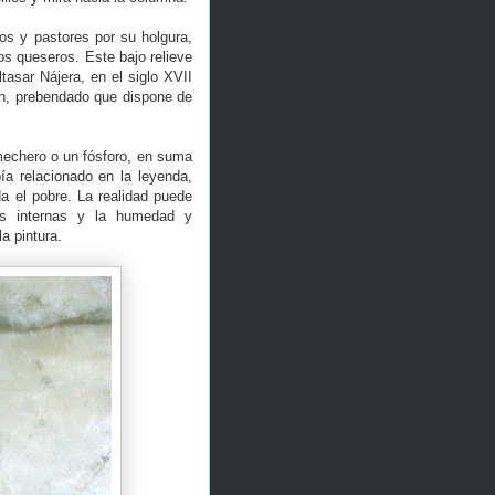
os y pastores por su holgura,
os queseros. Este bajo relieve
tasar Nájera, en el siglo XVII
ón, prebendado que dispone de
mechero o un fósforo, en suma
bía relacionado en la leyenda,
a el pobre. La realidad puede
ias internas y la humedad y
a pintura.