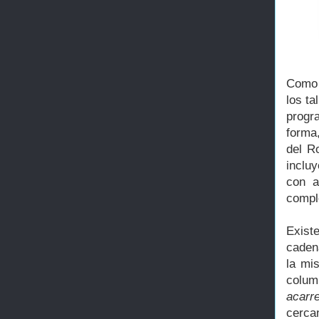
Como 
los ta
progr
forma,
del R
inclu
con a
compl
Exist
caden
la mi
colu
acarre
cerca