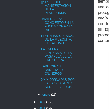
tiemp
¡¡SI SE PUEDE!!
MANIFESTACIÓN
una c
DE LA
prote
PLATAFORMA ...
hacía
JAVIER RIBA:
CONCIERTO EN LA
con t
FUNDACIÓN GALA-
su izq
"ALJI...
prote
LEYENDAS URBANAS
DE LA MEZQUITA:
conte
EL CAUTIVO
LA ESFERA
FANTASMA DE LA
PASARELA DE LA
CRUZ DE RA...
TABERNA “EL
BAÑISTA” DE
C/LINEROS
XXIX JORNADAS POR
LA PAZ - DISTRITO
SUR DE CORDOBA
►
enero
(11)
►
2012
(156)
►
2011
(199)