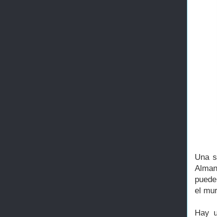
Una s
Alman
puede
el mur
Hay u