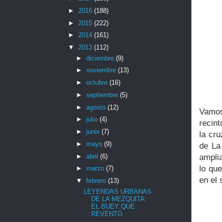
►
2016
(188)
►
2015
(222)
►
2014
(161)
▼
2013
(112)
►
diciembre
(9)
►
noviembre
(13)
►
octubre
(16)
►
septiembre
(5)
►
agosto
(12)
Vamos
►
julio
(4)
recin
►
junio
(7)
la cru
►
mayo
(9)
de La
►
abril
(6)
ampli
lo qu
►
marzo
(7)
en el 
▼
febrero
(13)
LEYENDAS URBANAS
DE LA MEZQUITA:
EL BUEY QUE
REVENTÓ