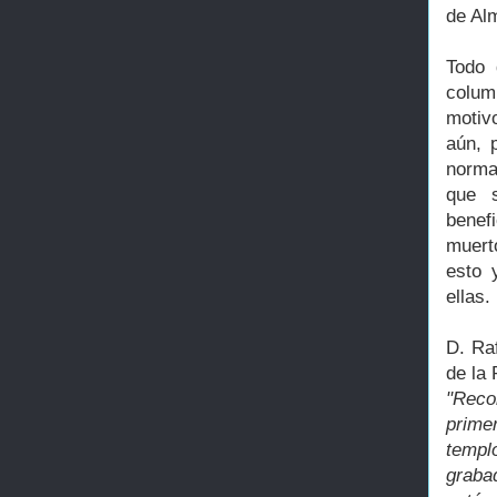
de Al
Todo 
column
motiv
aún, 
norma
que 
benef
muert
esto 
ellas.
D. Ra
de la 
"Reco
prime
templ
graba