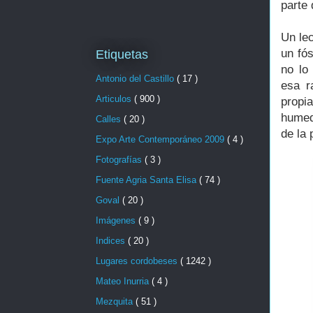
parte 
Un le
un fós
Etiquetas
no lo
Antonio del Castillo
( 17 )
esa r
Articulos
( 900 )
propi
humed
Calles
( 20 )
de la 
Expo Arte Contemporáneo 2009
( 4 )
Fotografías
( 3 )
Fuente Agria Santa Elisa
( 74 )
Goval
( 20 )
Imágenes
( 9 )
Indices
( 20 )
Lugares cordobeses
( 1242 )
Mateo Inurria
( 4 )
Mezquita
( 51 )