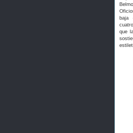
Belmon
Oficio
baja 
cuatr
que l
sosti
estile