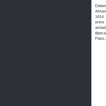
Debem
Alman
1614.
entre
aisla
época
Patio,