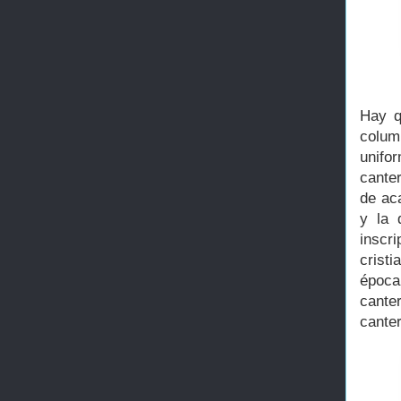
Hay q
colum
unifo
cante
de ac
y la 
inscr
cristi
época
cante
canter