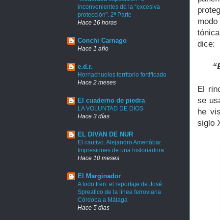
inconvenientes de la “excesiva
prote
protección”. 2ª Parte
modo 
Hace 16 horas
tónic
Conchi Carnago
dice:
Hace 1 año
“
e.d.r.
Hornachuelos territorio fortificado
Hace 2 meses
El ri
se us
El cuaderno de piedra
LA VOLUNTAD DE DIOS
he vi
Hace 3 días
siglo 
EL DIVAN DE NUR
El cautivo. Alejandro Amenábar.
Impresiones de una historiadora
Hace 10 meses
El Marginador
A todo tren: el reportaje de José
Spreafico de la línea ferroviaria
Córdoba a Málaga
Hace 5 días