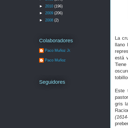
►
2010
(196)
►
2009
(206)
►
2008
(2)
La cr
Colaboradores
llano
Paco Muñoz Jr.
repres
está 
Paco Muñoz
Tiene
oscur
tobill
Seguidores
Este 
pasto
gris 
Racion
(1614
prebe