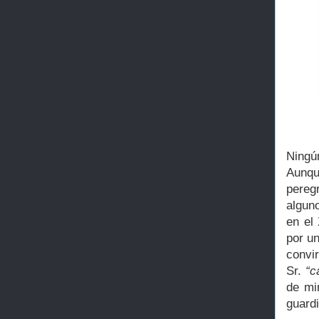
Ningú
Aunqu
pereg
algun
en el
por un
convi
Sr.
“c
de mi
guard