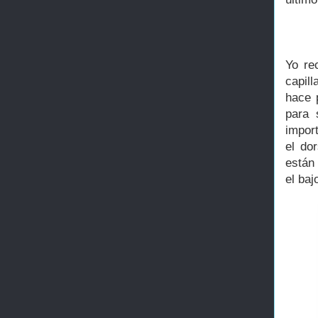
Yo re
capil
hace 
para 
import
el do
están
el baj