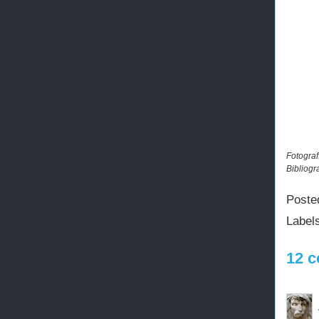
Fotograf
Bibliogr
Poste
Label
12 c