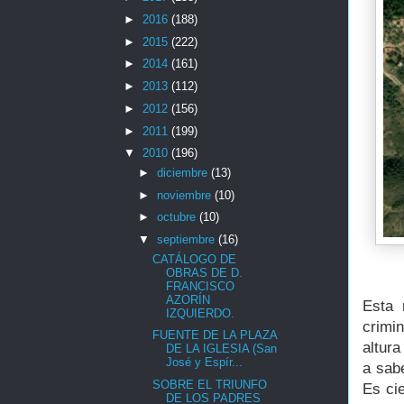
►
2016
(188)
►
2015
(222)
►
2014
(161)
►
2013
(112)
►
2012
(156)
►
2011
(199)
▼
2010
(196)
►
diciembre
(13)
►
noviembre
(10)
►
octubre
(10)
▼
septiembre
(16)
CATÁLOGO DE
OBRAS DE D.
FRANCISCO
AZORÍN
Esta 
IZQUIERDO.
crimi
FUENTE DE LA PLAZA
altur
DE LA IGLESIA (San
José y Espír...
a sab
SOBRE EL TRIUNFO
Es ci
DE LOS PADRES