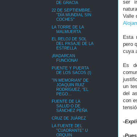
ser i
DE GRACIA
natur
22 DE SEPTIEMBRE,
"DÍA MUNDIAL SIN
Valle
COCHES"
Alojam
LA TORRE DE LA
MALMUERTA
Esta 
EL RELOJ DE SOL
pero q
DEL PASAJE DE LA
ESTRELLA
cuya a
¡RADARCAN
FUNCIONA!
Es d
PUENTE Y PUERTA
comun
DE LOS SACOS (I)
justif
"IN MEMORIAN" DE
JOAQUIN RUIZ
un te
RODRÍGUEZ, “EL
del a
PEGO...
con e
FUENTE DE LA
SALUD O DE
tensió
SÁNCHEZ PEÑA
CRUZ DE JUÁREZ
-Expl
LA FUENTE DEL
"CUADRANTE" U
ORQUIN
-Pues