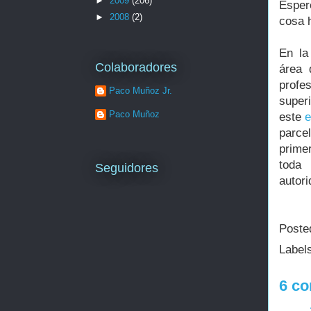
►
2009
(206)
Esper
►
2008
(2)
cosa h
En la
Colaboradores
área 
profe
Paco Muñoz Jr.
superi
Paco Muñoz
este
e
parce
primer
toda
Seguidores
autori
Poste
Label
6 co