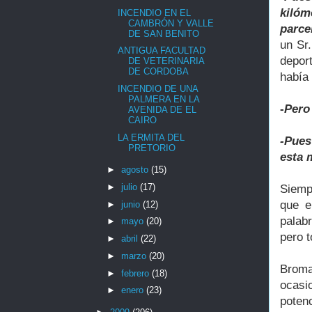
kilóm
INCENDIO EN EL
CAMBRÓN Y VALLE
parce
DE SAN BENITO
un Sr.
ANTIGUA FACULTAD
depor
DE VETERINARIA
DE CORDOBA
había 
INCENDIO DE UNA
PALMERA EN LA
-
Pero
AVENIDA DE EL
CAIRO
LA ERMITA DEL
-Pues
PRETORIO
esta 
►
agosto
(15)
►
julio
(17)
Siempr
que e
►
junio
(12)
palab
►
mayo
(20)
pero t
►
abril
(22)
►
marzo
(20)
Broma
►
febrero
(18)
ocasi
►
enero
(23)
poten