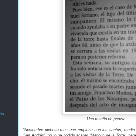
ado
Una reseña de prensa
“Noviembre dichoso mes que empieza con los santos, media
San Andrés”,
no lo ha podido acabar
“Manolin de la Torre”,
para