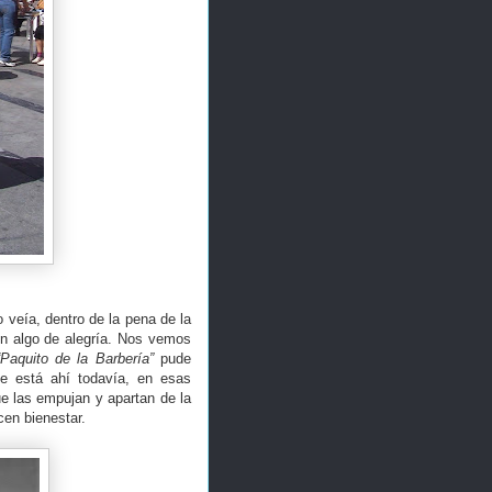
veía, dentro de la pena de la
on algo de alegría. Nos vemos
“Paquito de la Barbería”
pude
ue está ahí todavía, en esas
e las empujan y apartan de la
cen bienestar.