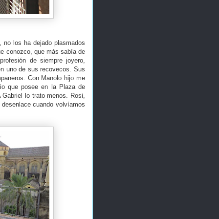
l, no los ha dejado plasmados
que conozco, que más sabía de
rofesión de siempre joyero,
e en uno de sus recovecos. Sus
ampaneros. Con Manolo hijo me
cio que posee en la Plaza de
 Gabriel lo trato menos. Rosi,
l desenlace cuando volvíamos