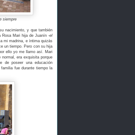
de siempre
su nacimiento, y que también
 a Rosa Mari hija de Juanín
-el
a mi madrina, e íntima quizás
e un tiempo. Pero con su hija
or ello yo me llamo así. Mari
 normal, era exquisita porque
rte de poseer una educación
familia fue durante tiempo la