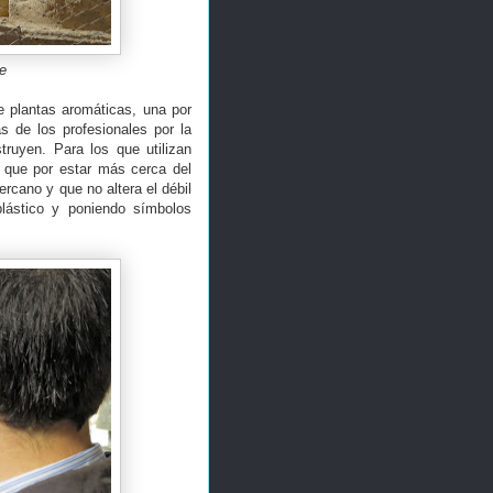
re
e plantas aromáticas, una por
 de los profesionales por la
truyen. Para los que utilizan
r que por estar más cerca del
rcano y que no altera el débil
plástico y poniendo símbolos