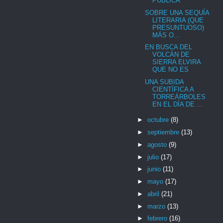
PÚBLICA
SOBRE UNA SEQUÍA
LITERARIA (QUE
PRESUNTUOSO)
MÁS O...
EN BUSCA DEL
VOLCÁN DE
SIERRA ELVIRA
QUE NO ES
UNA SUBIDA
CIENTÍFICA A
TORREÁRBOLES
EN EL DÍA DE ...
►
octubre
(8)
►
septiembre
(13)
►
agosto
(9)
►
julio
(17)
►
junio
(11)
►
mayo
(17)
►
abril
(21)
►
marzo
(13)
►
febrero
(16)