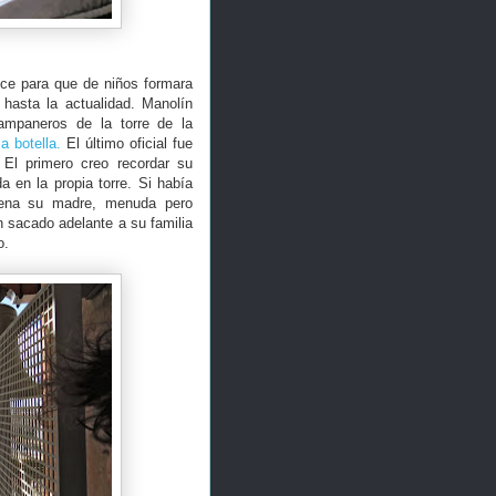
ice para que de niños formara
hasta la actualidad. Manolín
ampaneros de la torre de la
a botella.
El último oficial fue
. El primero creo recordar su
a en la propia torre. Si había
 Elena su madre, menuda pero
 sacado adelante a su familia
o.