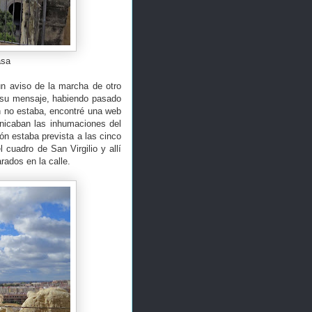
asa
n aviso de la marcha de otro
 su mensaje, habiendo pasado
n no estaba, encontré una web
icaban las inhumaciones del
ión estaba prevista a las cinco
 cuadro de San Virgilio y allí
rados en la calle.