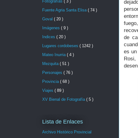
Fotografías
( 3 )
dejad
perso
Fuente Agria Santa Elisa
( 74 )
entor
Goval
( 20 )
fuego
Imágenes
( 9 )
recov
de ca
Indices
( 20 )
cuando
Lugares cordobeses
( 1242 )
es un
Mateo Inurria
( 4 )
Rosi,
Mezquita
( 51 )
desenl
Personajes
( 76 )
Provincia
( 68 )
Viajes
( 89 )
XV Bienal de Fotografía
( 5 )
Lista de Enlaces
Archivo Histórico Provincial