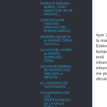
MANOLIN SORIANO
MUÑOZ, OTRO
AMIGO QUE SE HA
MARCHA...
SEMICIRCULAR
TRAICIÓN
ERMITAS CON
BUENOS AMIGOS
Ayer 
MEMORIA INQUIETA
la ma
de MANUEL ORTAS
CASTILLA
Estév
LA CASA DEL PADRE
busqu
de RAMÓN
está 
RODRÍGUEZ
PÉREZ
inhuma
SALVADOR MORERA
inhum
RETROSPECTIVA
me pl
1980-2019 LA
MERCED ...
oficia
EL CONVENTO DE
SANTA MARTA
SOLIDARIDAD CON
LOS
PROFESIONALES
DE LA SALUD