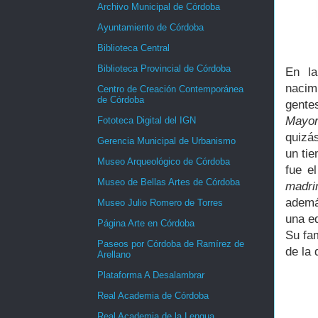
Archivo Municipal de Córdoba
Ayuntamiento de Córdoba
Biblioteca Central
Biblioteca Provincial de Córdoba
En la
nacim
Centro de Creación Contemporánea
de Córdoba
gente
Mayor
Fototeca Digital del IGN
quizá
Gerencia Municipal de Urbanismo
un ti
Museo Arqueológico de Córdoba
fue e
Museo de Bellas Artes de Córdoba
madri
ademá
Museo Julio Romero de Torres
una e
Página Arte en Córdoba
Su fam
Paseos por Córdoba de Ramírez de
de la 
Arellano
Plataforma A Desalambrar
Real Academia de Córdoba
Real Academia de la Lengua