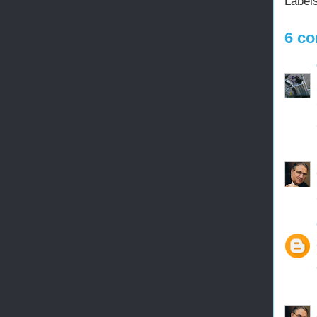
Label
6 co