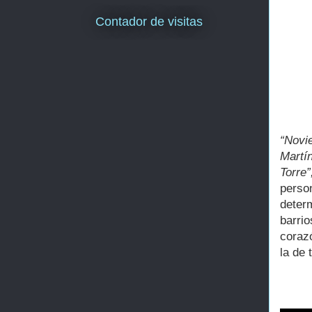
Contador de visitas
“Novi
Martí
Torre”
perso
deter
barri
coraz
la de 