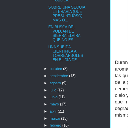
PÚBLICA
SOBRE UNA SEQUÍA
LITERARIA (QUE
PRESUNTUOSO)
MÁS O...
EN BUSCA DEL
VOLCÁN DE
SIERRA ELVIRA
QUE NO ES
UNA SUBIDA
CIENTÍFICA A
TORREÁRBOLES
EN EL DÍA DE ...
Duran
aromá
►
octubre
(8)
las qu
►
septiembre
(13)
de la 
►
agosto
(9)
cemen
►
julio
(17)
cielo
►
junio
(11)
que n
►
mayo
(17)
degra
►
abril
(21)
mismo
►
marzo
(13)
►
febrero
(16)