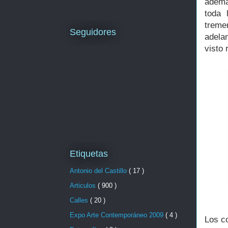
ademá
toda 
treme
Seguidores
adelan
visto 
Etiquetas
Antonio del Castillo
( 17 )
Articulos
( 900 )
Calles
( 20 )
Expo Arte Contemporáneo 2009
( 4 )
Los co