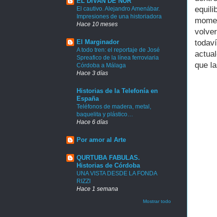
EL DIVAN DE NUR
equil
El cautivo. Alejandro Amenábar.
Impresiones de una historiadora
momen
Hace 10 meses
volve
El Marginador
todav
A todo tren: el reportaje de José
actua
Spreafico de la línea ferroviaria
que l
Córdoba a Málaga
Hace 3 días
Historias de la Telefonía en
España
Teléfonos de madera, metal,
baquelita y plástico…
Hace 6 días
Por amor al Arte
QURTUBA FABULAS.
Historias de Córdoba
UNA VISTA DESDE LA FONDA
RIZZI
Hace 1 semana
Mostrar todo