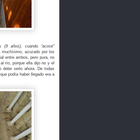
es
(9 años),
cuando
“acosé”
a muchísimo, azuzado por los
al entre ambos, pero pura, no
 río, porque ella dijo no y el
o debe serlo ahora. De todas
 que podía haber llegado era a