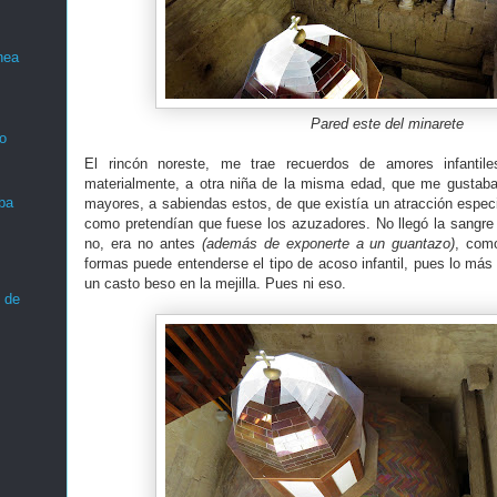
nea
Pared este del minarete
o
El rincón noreste, me trae recuerdos de amores infantil
materialmente, a otra niña de la misma edad, que me gustab
ba
mayores, a sabiendas estos, de que existía un atracción especi
como pretendían que fuese los azuzadores. No llegó la sangre al
no, era no antes
(además de exponerte a un guantazo)
, com
formas puede entenderse el tipo de acoso infantil, pues lo más
un casto beso en la mejilla. Pues ni eso.
 de