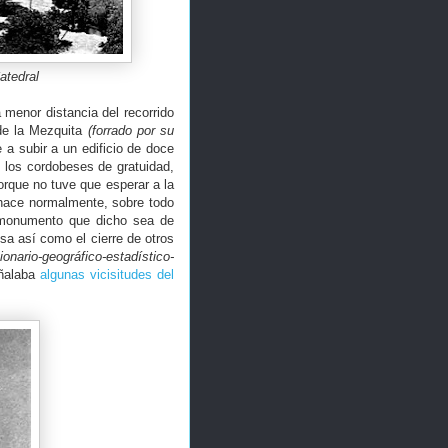
atedral
menor distancia del recorrido
 de la Mezquita
(forrado por su
 a subir a un edificio de doce
 los cordobeses de gratuidad,
rque no tuve que esperar a la
hace normalmente, sobre todo
l monumento que dicho sea de
a así como el cierre de otros
ionario-geográfico-estadístico-
ñalaba
algunas vicisitudes del