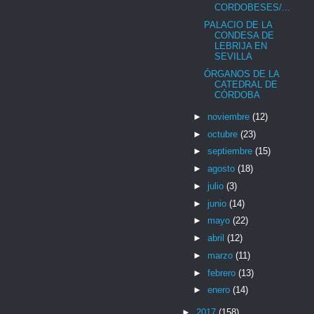
CORDOBESES/...
PALACIO DE LA
CONDESA DE
LEBRIJA EN
SEVILLA
ÓRGANOS DE LA
CATEDRAL DE
CÓRDOBA
►
noviembre
(12)
►
octubre
(23)
►
septiembre
(15)
►
agosto
(18)
►
julio
(3)
►
junio
(14)
►
mayo
(22)
►
abril
(12)
►
marzo
(11)
►
febrero
(13)
►
enero
(14)
►
2017
(158)