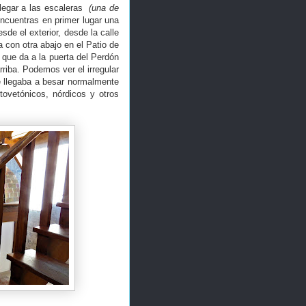
llegar a las escaleras
(una de
ncuentras en primer lugar una
sde el exterior, desde la calle
 con otra abajo en el Patio de
que da a la puerta del Perdón
riba. Podemos ver el irregular
ie llegaba a besar normalmente
tovetónicos, nórdicos y otros