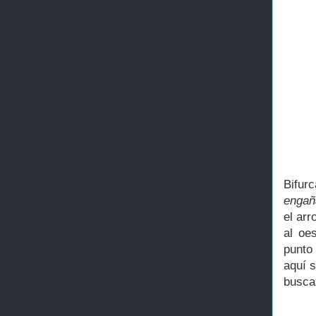
Bifur
engañ
el ar
al oe
punto
aquí s
busca