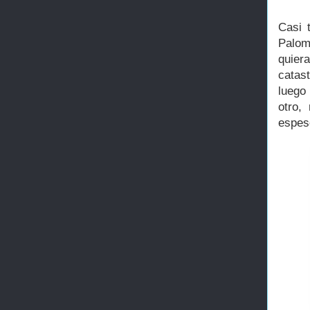
Casi 
Palom
quier
catas
luego
otro,
espes