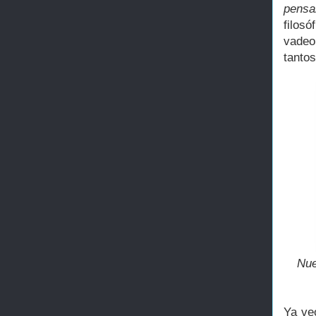
pensa
filos
vadeo
tantos
Nue
Ya ve