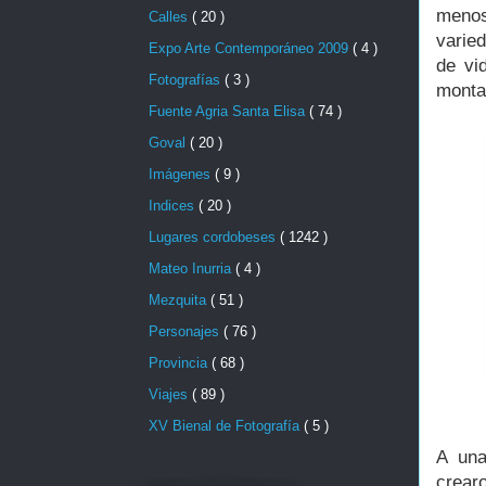
menos
Calles
( 20 )
varie
Expo Arte Contemporáneo 2009
( 4 )
de vi
Fotografías
( 3 )
monta
Fuente Agria Santa Elisa
( 74 )
Goval
( 20 )
Imágenes
( 9 )
Indices
( 20 )
Lugares cordobeses
( 1242 )
Mateo Inurria
( 4 )
Mezquita
( 51 )
Personajes
( 76 )
Provincia
( 68 )
Viajes
( 89 )
XV Bienal de Fotografía
( 5 )
A una
crear