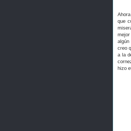
Ahora 
que c
miser
mejor
algún
creo 
a la 
corne
hizo e