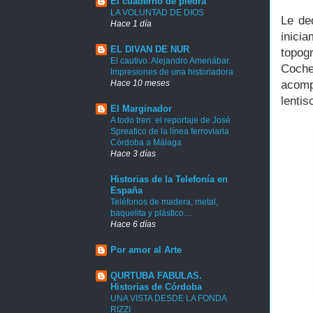
El cuaderno de piedra
LA VOLUNTAD DE DIOS
Le de
Hace 1 día
inici
EL DIVAN DE NUR
topog
El cautivo. Alejandro Amenábar.
Coche
Impresiones de una historiadora
acomp
Hace 10 meses
lentis
El Marginador
A todo tren: el reportaje de José
Spreafico de la línea ferroviaria
Córdoba a Málaga
Hace 3 días
Historias de la Telefonía en
España
Teléfonos de madera, metal,
baquelita y plástico…
Hace 6 días
Por amor al Arte
QURTUBA FABULAS.
Historias de Córdoba
UNA VISTA DESDE LA FONDA
RIZZI