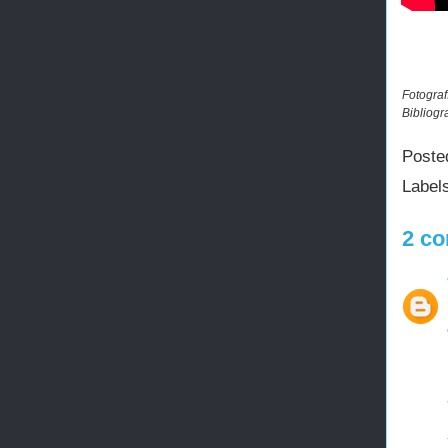
Fotograf
Bibliogr
Poste
Label
2 co