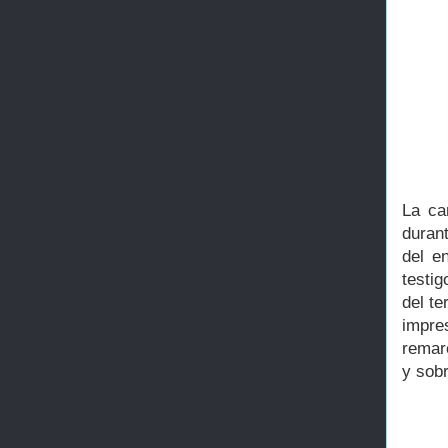
La ca
duran
del e
testig
del te
impres
remar
y sob