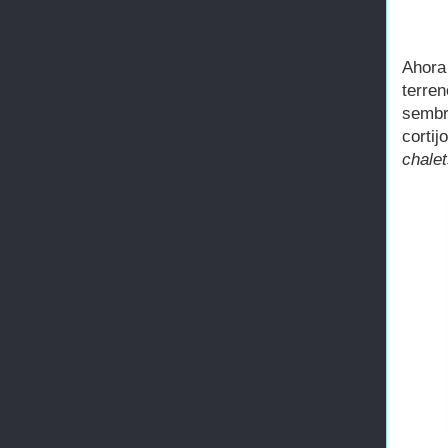
Ahora
terre
sembr
cortij
chalet