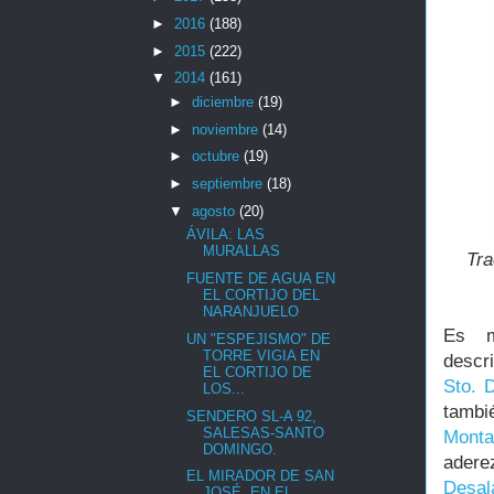
►
2016
(188)
►
2015
(222)
▼
2014
(161)
►
diciembre
(19)
►
noviembre
(14)
►
octubre
(19)
►
septiembre
(18)
▼
agosto
(20)
ÁVILA: LAS
MURALLAS
Tra
FUENTE DE AGUA EN
EL CORTIJO DEL
NARANJUELO
Es m
UN "ESPEJISMO" DE
TORRE VIGIA EN
descri
EL CORTIJO DE
Sto. 
LOS...
tambi
SENDERO SL-A 92,
SALESAS-SANTO
Mont
DOMINGO.
adere
EL MIRADOR DE SAN
Desal
JOSÉ, EN EL