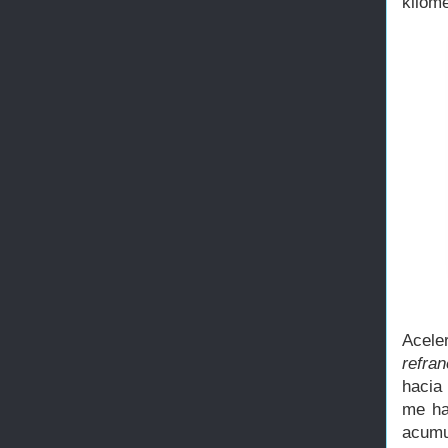
kilóm
Acele
refra
hacia 
me ha
acumu