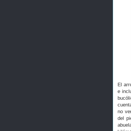
El ar
e inc
bucól
cuent
no ven
del p
abuel