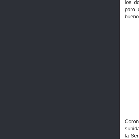
los d
paro 
buenos
Coron
subid
la Se