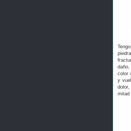
Tengo
piedr
fract
daño,
color
y vue
dolor
mitad 