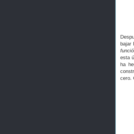
Despué
bajar 
funció
esta 
ha he
const
cero.