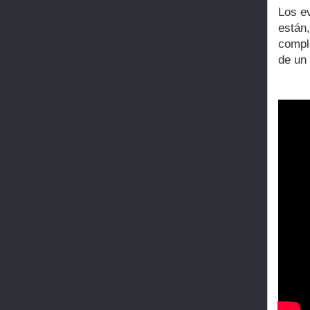
Los e
están
compl
de un 