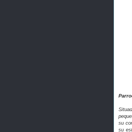
Parro
Situa
peque
su co
su es