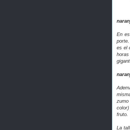
naran
En es
porte
es el
horas
gigant
naran
Ademá
misma
zumo 
color)
fruto.
La tal