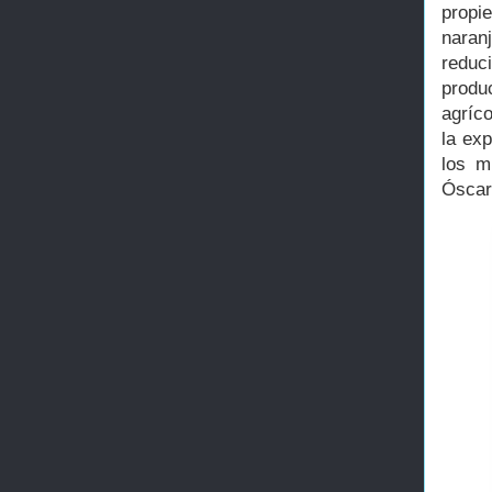
propi
naran
reduc
produ
agríco
la ex
los m
Óscar