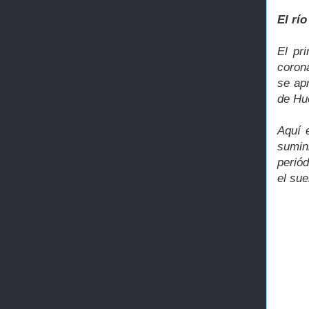
El río
El pr
corona
se ap
de Hu
Aquí e
sumi
perió
el sue