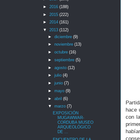
►
2016
(188)
►
2015
(222)
►
2014
(161)
▼
2013
(112)
►
diciembre
(9)
►
noviembre
(13)
►
octubre
(16)
►
septiembre
(5)
►
agosto
(12)
►
julio
(4)
►
junio
(7)
►
mayo
(9)
►
abril
(6)
Parti
▼
marzo
(7)
hace 
EXPOSICIÓN
con l
MUGAWWAR-
CORDUBA MUSEO
prime
ARQUEOLÓGICO
había
DE ...
conser
ENCUENTRO DE LA