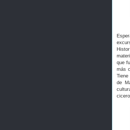
Esper
excur
Histo
mater
que f
más c
Tiene
de Ma
cultu
cicero