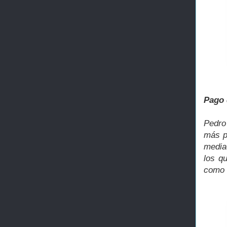
Pago 
Pedro
más p
media
los q
como l