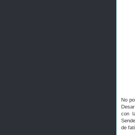
No po
Desar
con l
Sende
de fa