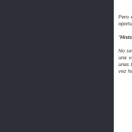
Pero 
oportu
"
Hist
No se 
una v
unas t
vez h