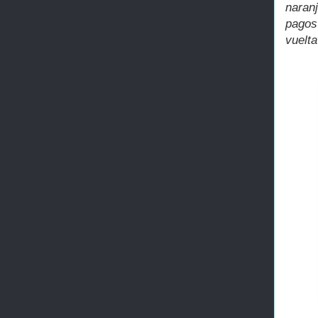
naran
pagos
vuelta