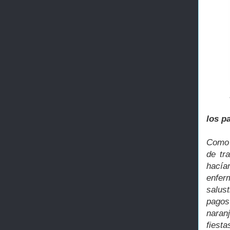
los p
Como 
de tr
hacían
enfer
salus
pagos
naran
fiesta