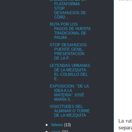
PLATAFORMA
STOP
DESAHUCIOS DE
CÓRD...
RUTA POR LOS
PAGOS DE HUERTA
TRADICIONAL DE
PALMA ...
STOP DESAHUCIOS
PUENTE GENIL,
PRESENTACIÓN
DE LA P...
LEYENDAS URBANAS
DE LA MEZQUITA:
EL COLMILLO DEL
E...
EXPOSICION: "DE LA
IDEA A LA
MATERIA" JOSÉ
MARÍA S...
VISICITUDES DEL
ALMINAR O TORRE
DE LA MEZQUITA
La ru
►
febrero
(13)
separ
►
enero
(11)