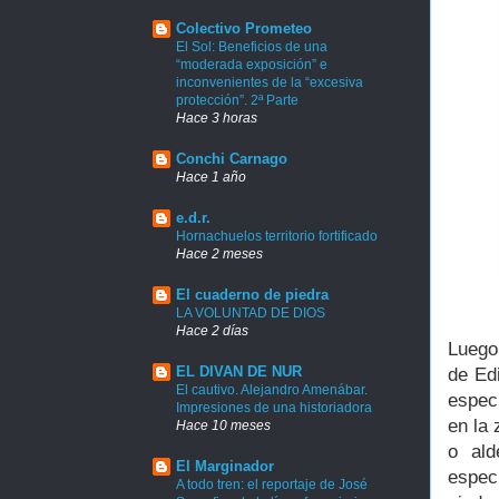
Colectivo Prometeo
El Sol: Beneficios de una
“moderada exposición” e
inconvenientes de la “excesiva
protección”. 2ª Parte
Hace 3 horas
Conchi Carnago
Hace 1 año
e.d.r.
Hornachuelos territorio fortificado
Hace 2 meses
El cuaderno de piedra
LA VOLUNTAD DE DIOS
Hace 2 días
Luego
EL DIVAN DE NUR
de Edi
El cautivo. Alejandro Amenábar.
espec
Impresiones de una historiadora
en la 
Hace 10 meses
o ald
El Marginador
especí
A todo tren: el reportaje de José