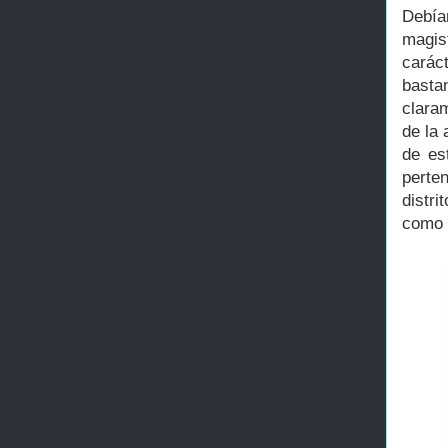
Debía
magis
carác
basta
clara
de la 
de es
perte
distr
como 