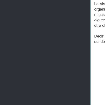
La vi
organi
migas
algun
otra c
Decir
su ide