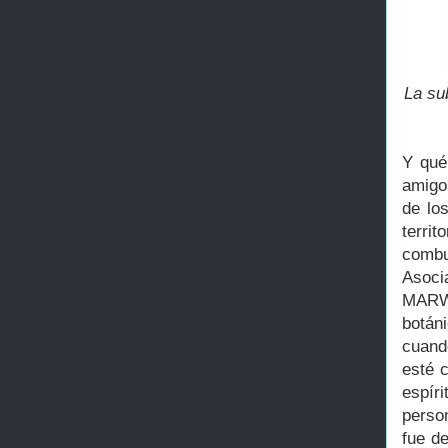
La su
Y qué
amigos
de lo
terri
combu
Asoci
MARWA
botáni
cuand
esté 
espír
person
fue d