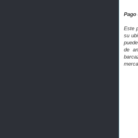
Pago 
Este p
su ub
puede
de an
barcaz
merca