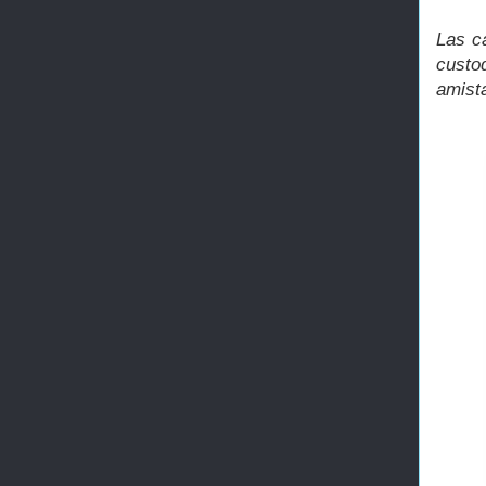
Las c
custo
amist