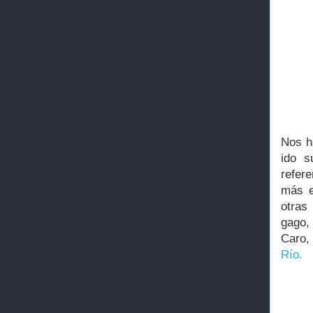
Nos h
ido s
refere
más e
otras
gago,
Caro,
Río.