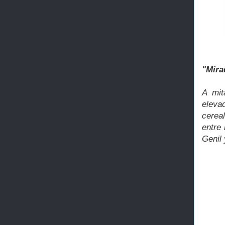
"Mira
A mit
eleva
cerea
entre 
Genil 