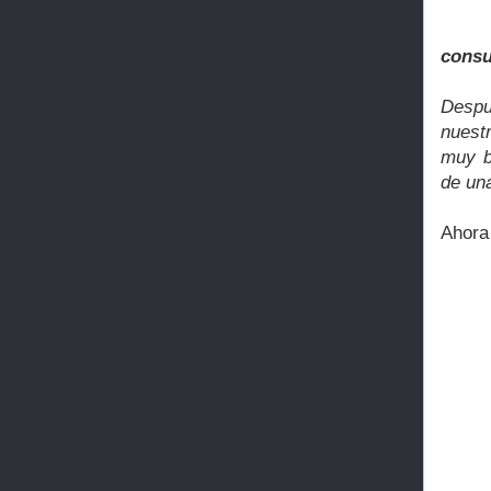
consu
Despu
nuest
muy b
de una
Ahora 