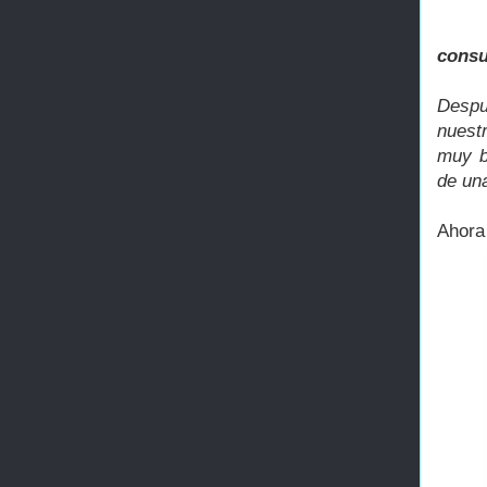
consu
Despu
nuest
muy b
de una
Ahora 