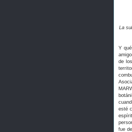
La su
Y qué
amigos
de lo
terri
combu
Asoci
MARWA
botáni
cuand
esté 
espír
person
fue d