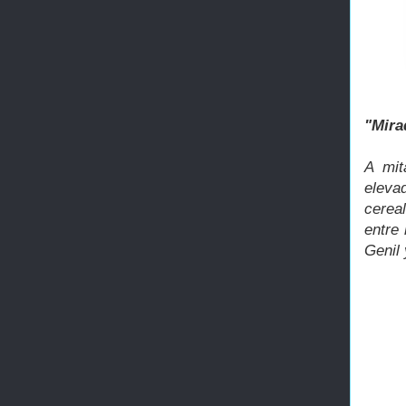
"Mira
A mit
eleva
cerea
entre 
Genil 