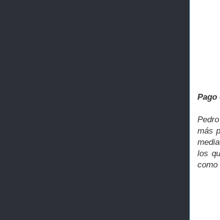
Pago 
Pedro
más p
media
los q
como l