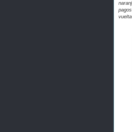
naran
pagos
vuelta