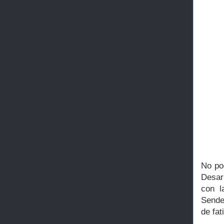
No po
Desar
con l
Sende
de fa