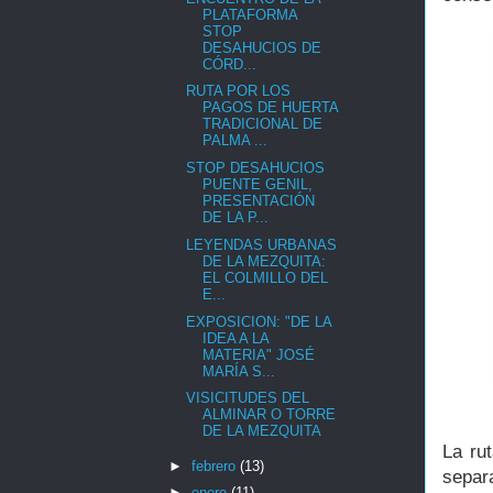
PLATAFORMA
STOP
DESAHUCIOS DE
CÓRD...
RUTA POR LOS
PAGOS DE HUERTA
TRADICIONAL DE
PALMA ...
STOP DESAHUCIOS
PUENTE GENIL,
PRESENTACIÓN
DE LA P...
LEYENDAS URBANAS
DE LA MEZQUITA:
EL COLMILLO DEL
E...
EXPOSICION: "DE LA
IDEA A LA
MATERIA" JOSÉ
MARÍA S...
VISICITUDES DEL
ALMINAR O TORRE
DE LA MEZQUITA
La ru
►
febrero
(13)
separ
►
enero
(11)