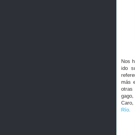
Nos h
ido s
refere
más e
otras
gago,
Caro,
Río.