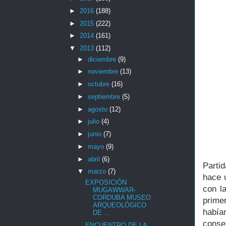
►
2016
(188)
►
2015
(222)
►
2014
(161)
▼
2013
(112)
►
diciembre
(9)
►
noviembre
(13)
►
octubre
(16)
►
septiembre
(5)
►
agosto
(12)
►
julio
(4)
►
junio
(7)
►
mayo
(9)
►
abril
(6)
Parti
▼
marzo
(7)
hace 
EXPOSICIÓN
con l
MUGAWWAR-
CORDUBA MUSEO
prime
ARQUEOLÓGICO
había
DE ...
conser
ENCUENTRO DE LA