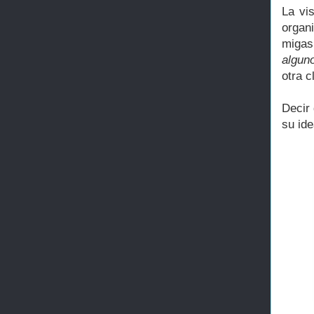
La vi
organi
migas
algun
otra c
Decir
su ide