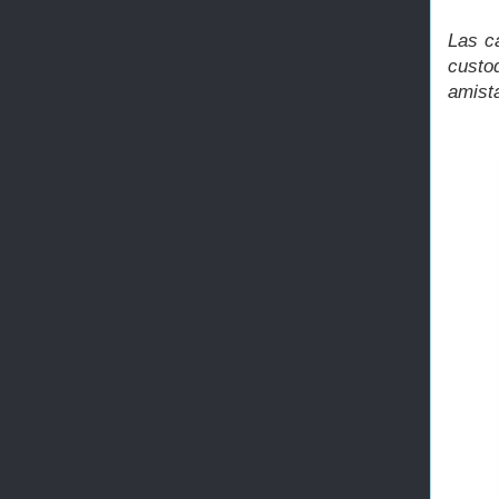
Las c
custo
amist