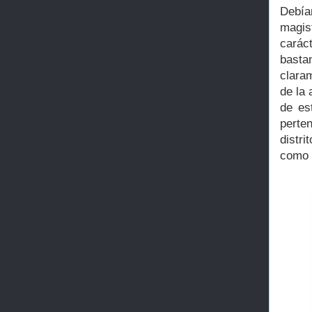
Debía
magis
carác
basta
clara
de la 
de es
perte
distr
como 