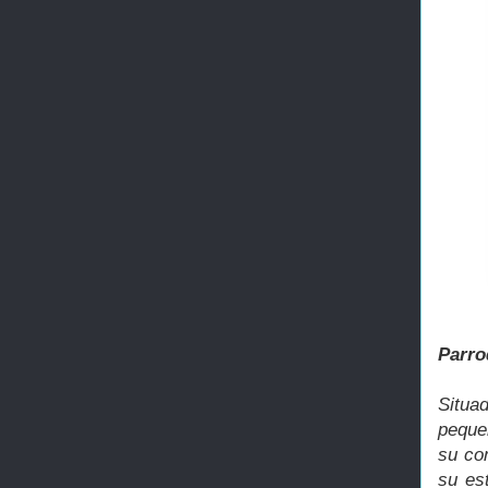
Parro
Situa
peque
su co
su es