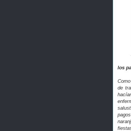
los p
Como 
de tr
hacían
enfer
salus
pagos
naran
fiesta