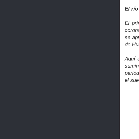
El río
El pr
corona
se ap
de Hu
Aquí e
sumi
perió
el sue