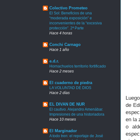
Colectivo Prometeo
El Sol: Beneficios de una
“moderada exposición” e
inconvenientes de la “excesiva
protección”. 2ª Parte
Hace 4 horas
Conchi Carnago
Hace 1 año
e.d.r.
Hornachuelos territorio fortificado
Hace 2 meses
El cuaderno de piedra
LA VOLUNTAD DE DIOS
Hace 2 días
Luego
EL DIVAN DE NUR
de Edi
El cautivo. Alejandro Amenábar.
espec
Impresiones de una historiadora
en la 
Hace 10 meses
o ald
El Marginador
especí
A todo tren: el reportaje de José