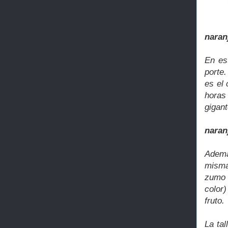
naran
En es
porte
es el
horas
gigant
naran
Ademá
misma
zumo 
color)
fruto.
La tal