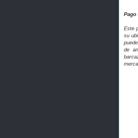
Pago 
Este p
su ub
puede
de an
barcaz
merca