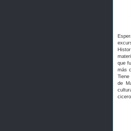
Esper
excur
Histo
mater
que f
más c
Tiene
de Ma
cultu
cicero