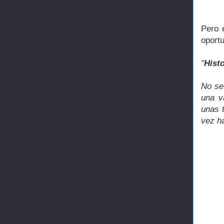
Pero 
oportu
"
Hist
No se 
una v
unas t
vez h