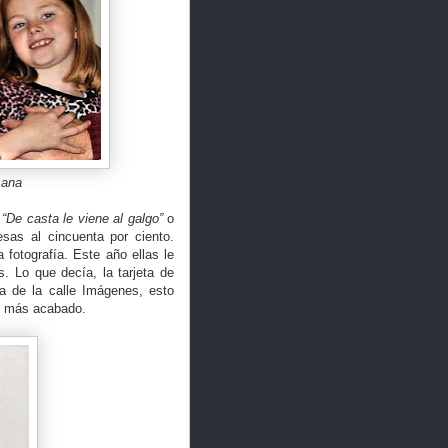
sana
.
“De casta le viene al galgo”
o
sas al cincuenta por ciento.
fotografía. Este año ellas le
. Lo que decía, la tarjeta de
ta de la calle Imágenes, esto
ño más acabado.