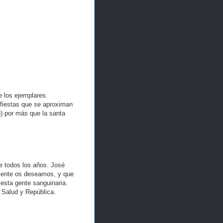
de los ejemplares.
s fiestas que se aproximan
) por más que la santa
e todos los años. José
lmente os deseamos, y que
esta gente sanguinaria.
 Salud y República.