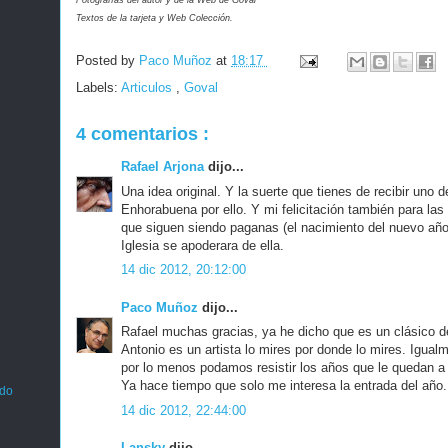
Fotografías del autor y de la Web de Goval
Textos de la tarjeta y Web Colección.
Posted by
Paco Muñoz
at
18:17
Labels:
Articulos
,
Goval
4 comentarios :
Rafael Arjona
dijo...
Una idea original. Y la suerte que tienes de recibir uno 
Enhorabuena por ello. Y mi felicitación también para la
que siguen siendo paganas (el nacimiento del nuevo año
Iglesia se apoderara de ella.
14 dic 2012, 20:12:00
Paco Muñoz
dijo...
Rafael muchas gracias, ya he dicho que es un clásico d
Antonio es un artista lo mires por donde lo mires. Igua
por lo menos podamos resistir los años que le quedan a 
Ya hace tiempo que solo me interesa la entrada del año.
ado
14 dic 2012, 22:44:00
Lansky
dijo...