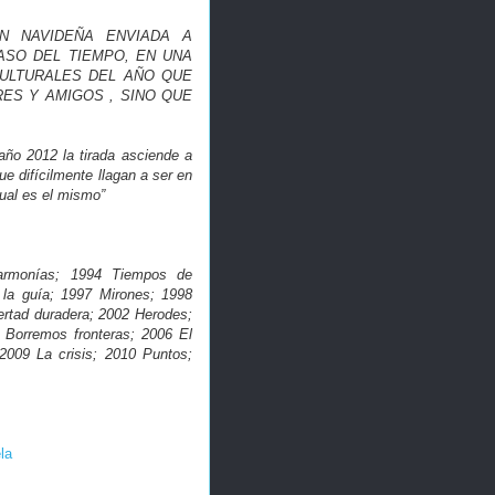
ÓN NAVIDEÑA ENVIADA A
ASO DEL TIEMPO, EN UNA
CULTURALES DEL AÑO QUE
RES Y AMIGOS , SINO QUE
año 2012 la tirada asciende a
e difícilmente llagan a ser en
tual es el mismo”
armonías; 1994 Tiempos de
la guía; 1997 Mirones; 1998
ertad duradera; 2002 Herodes;
 Borremos fronteras; 2006 El
2009 La crisis; 2010 Puntos;
la