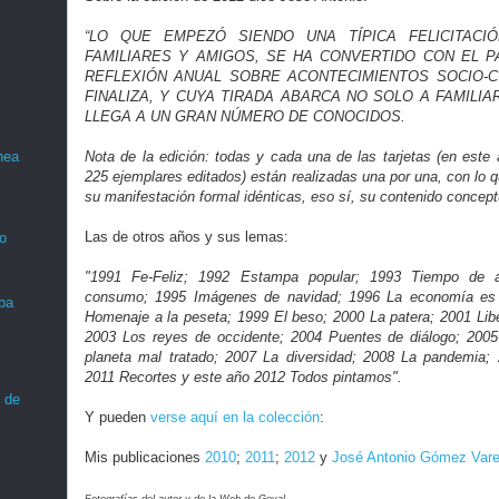
“LO QUE EMPEZÓ SIENDO UNA TÍPICA FELICITACI
FAMILIARES Y AMIGOS, SE HA CONVERTIDO CON EL P
REFLEXIÓN ANUAL SOBRE ACONTECIMIENTOS SOCIO-
FINALIZA, Y CUYA TIRADA ABARCA NO SOLO A FAMILIA
LLEGA A UN GRAN NÚMERO DE CONOCIDOS.
Nota de la edición: todas y cada una de las tarjetas (en este 
nea
225 ejemplares editados) están realizadas una por una, con lo qu
su manifestación formal idénticas, eso sí, su contenido concep
Las de otros años y sus lemas:
o
"1991 Fe-Feliz; 1992 Estampa popular; 1993 Tiempo de 
consumo; 1995 Imágenes de navidad; 1996 La economía es 
ba
Homenaje a la peseta; 1999 El beso; 2000 La patera; 2001 Lib
2003 Los reyes de occidente; 2004 Puentes de diálogo; 2005
planeta mal tratado; 2007 La diversidad; 2008 La pandemia; 
2011 Recortes y este año 2012 Todos pintamos".
 de
Y pueden
verse aquí en la colección
:
Mis publicaciones
2010
;
2011
;
2012
y
José Antonio Gómez Vare