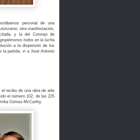
 estábamos personal de una
torizaron, otra manifestación,
itada, y la del Consejo de
agrupémonos todos en la lucha
olución a la dispersión de los
 la partida, vi a José Antonio
 el recibo de una obra de arte
ido el número 102, de las 225
 familia Gómez-McCarthy.