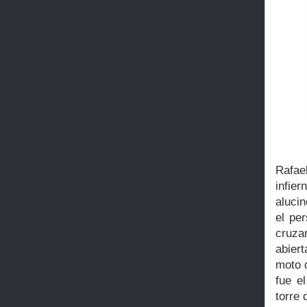
Rafae
infie
aluci
el per
cruza
abier
moto 
fue e
torre