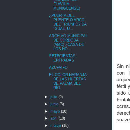
FLAVIUM
MUNIGUENSE)
¿PUERTA DEL
PUENTE O ARCO
DEL TRIUNFO? DA
IGUAL, U...
ARCHIVO MUNICIPAL
DE CÓRDOBA
(AMC) ¿CASA DE
LOS HO...
SETECIENTAS
ENTRADAS
Sin n
AZUFAIFO
con l
EL COLOR NARANJA
DE LAS HUERTAS
arqueo
DE PALMA DEL
fértil
RÍO.
sido 
►
julio
(9)
Fruta
►
junio
(8)
ocres
►
mayo
(18)
derec
►
abril
(18)
suave
►
marzo
(18)