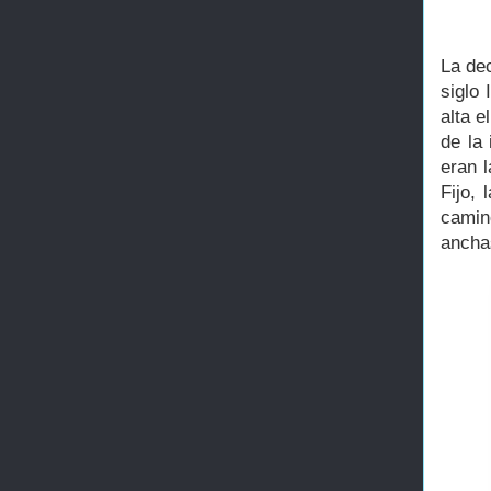
La de
siglo
alta e
de la
eran l
Fijo,
camin
ancha