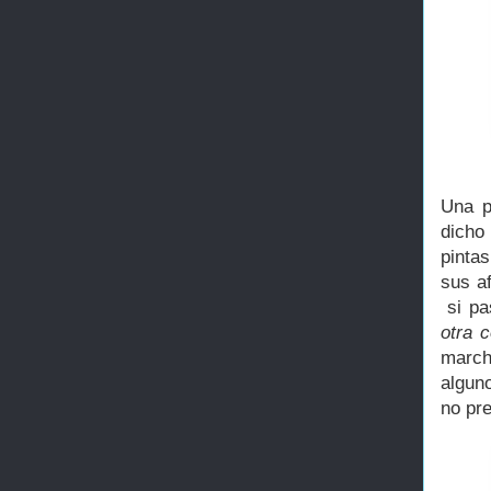
Una p
dicho
pinta
sus a
si pa
otra 
march
algun
no pre