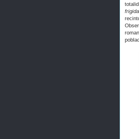
total
frigid
recin
Obser
roman
poblac