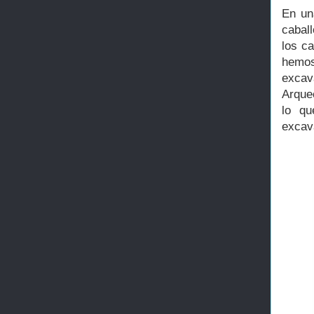
En un
cabal
los ca
hemos
excav
Arque
lo qu
excav