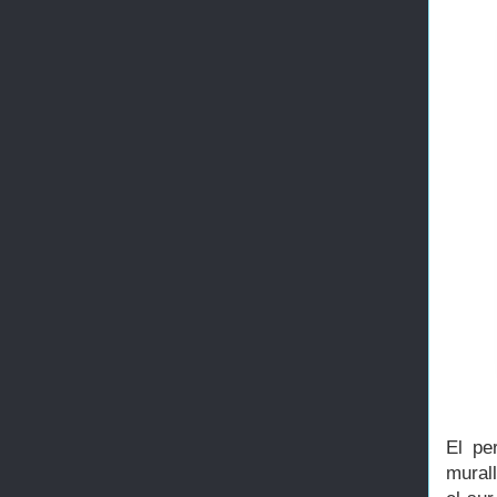
El pe
murall