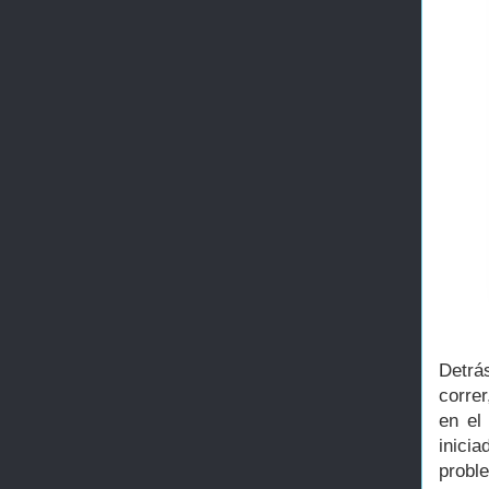
Detrá
correr
en el
inici
probl