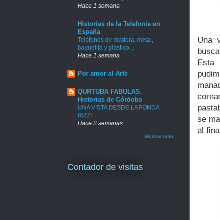
Hace 1 semana
Historias de la Telefonía en
España
Una v
Teléfonos de madera, metal,
baquelita y plástico…
busca
Hace 1 semana
Esta 
pudim
Por amor al Arte
manad
QURTUBA FABULAS.
corna
Historias de Córdoba
pasta
UNA VISTA DESDE LA FONDA
RIZZI
se ma
Hace 2 semanas
al fina
Mostrar todo
Contador de visitas