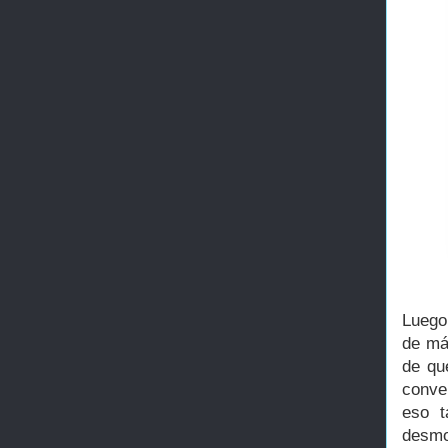
Luego,
de má
de qu
conve
eso t
desmo