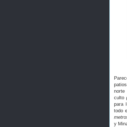
Parece
patio
norte
culto
para 
todo 
metro
y Mina