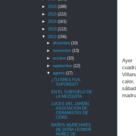
►
2016
(188)
►
2015
(222)
►
2014
(161)
►
2013
(112)
▼
2012
(156)
►
diciembre
(10)
►
noviembre
(13)
►
octubre
(10)
Ayer 
►
septiembre
(12)
cuad
▼
agosto
(17)
Villa
¿TU ERES FUS,
calor
SUPONGO?
sábad
EN EL SUBSUELO DE
madrug
LA MEZQUITA
LUCES DEL JARDÍN,
ASOCIACIÓN DE
CERAMISTAS DE
CÓRD...
BAÑOS MUDÉJARES
DE DOÑA LEONOR
NÚÑEZ DE