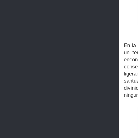
En la 
un te
encon
conse
liger
santu
divin
ningu