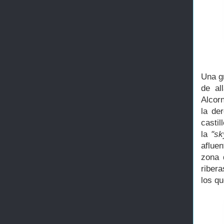
Una g
de al
Alcor
la de
castil
la
"sk
aflue
zona 
ribera
los qu