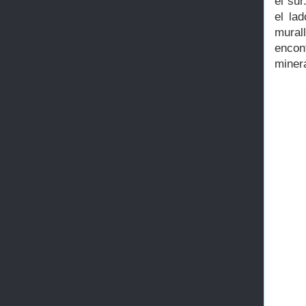
el sur
el la
mural
encont
minera