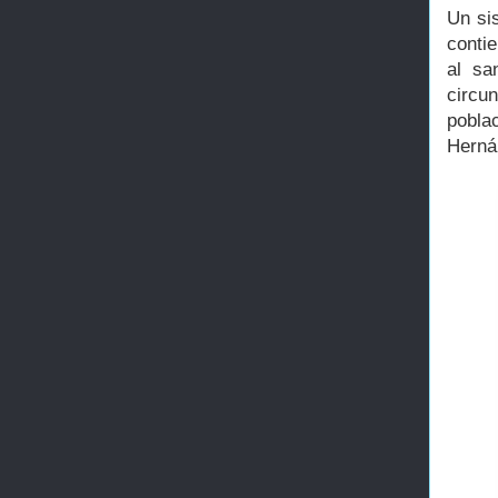
Un si
conti
al sa
circu
pobla
Hernán