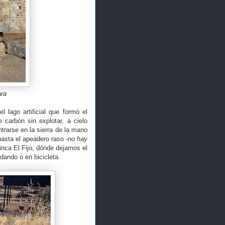
ara
l lago artificial que formó el
 carbón sin explotar, a cielo
ntrarse en la sierra de la mano
 hasta el apeadero raso
-no hay
 finca El Fijo, dónde dejamos el
ndando o en bicicleta.