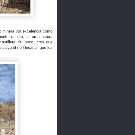
ad minera por excelencia como
nte minero, la arquitectura
astillete del pozo, creo que
e salva el río Huéznar, que los