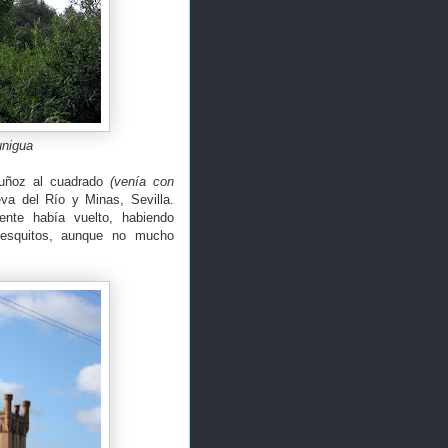
unigua
Muñoz al cuadrado
(venía con
eva del Río y Minas, Sevilla.
ente había vuelto, habiendo
resquitos, aunque no mucho