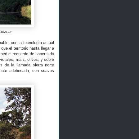
Huéznar
able, con la tecnología actual
ue el territorio hasta llegar a
vocó el recuerdo de haber sido
utales, maíz, olivos, y sobre
s de la llamada sierra norte
amente adehesada, con suaves