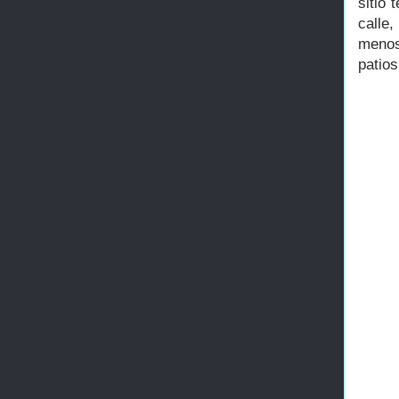
sitio 
calle
menos
patio