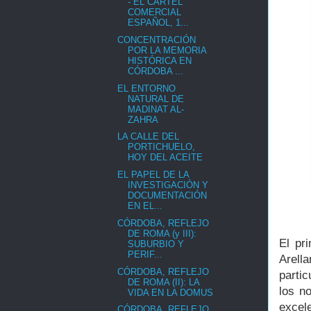
- EL CARTEL
COMERCIAL
ESPAÑOL, 1...
CONCENTRACIÓN
POR LA MEMORIA
HISTÓRICA EN
CÓRDOBA ...
EL ENTORNO
NATURAL DE
MADINAT AL-
ZAHRA
LA CALLE DEL
PORTICHUELO,
HOY DEL ACEITE
EL PAPEL DE LA
INVESTIGACIÓN Y
DOCUMENTACIÓN
EN EL...
CÓRDOBA, REFLEJO
DE ROMA (y III):
El pr
SUBURBIO Y
PERIF...
Arell
CÓRDOBA, REFLEJO
partic
DE ROMA (II): LA
los n
VIDA EN LA DOMUS
excel
CÓRDOBA, REFLEJO