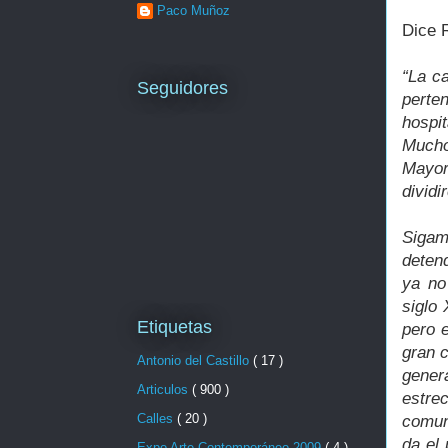
Paco Muñoz
Dice 
“La c
Seguidores
perte
hospi
Mucho
Mayor
divid
Sigam
detend
ya no
siglo
Etiquetas
pero 
gran 
Antonio del Castillo
( 17 )
gener
Articulos
( 900 )
estr
Calles
( 20 )
comun
da el
Expo Arte Contemporáneo 2009
( 4 )