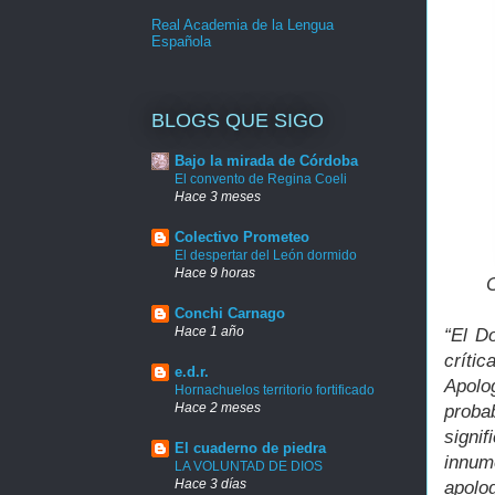
Real Academia de la Lengua
Española
BLOGS QUE SIGO
Bajo la mirada de Córdoba
El convento de Regina Coeli
Hace 3 meses
Colectivo Prometeo
El despertar del León dormido
Hace 9 horas
C
Conchi Carnago
Hace 1 año
“El D
críti
e.d.r.
Apolo
Hornachuelos territorio fortificado
Hace 2 meses
proba
signi
El cuaderno de piedra
innum
LA VOLUNTAD DE DIOS
Hace 3 días
apolo