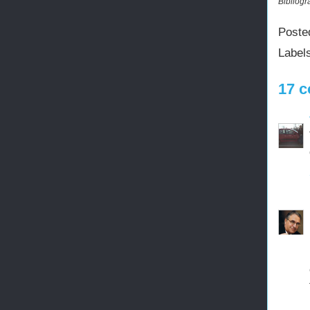
Bibliogr
Poste
Label
17 c