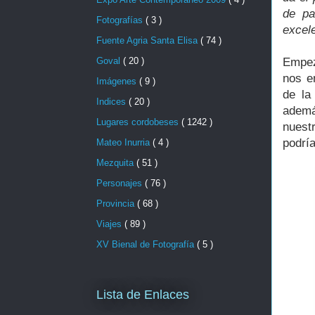
de pa
Fotografías
( 3 )
excele
Fuente Agria Santa Elisa
( 74 )
Empez
Goval
( 20 )
nos e
Imágenes
( 9 )
de la
Indices
( 20 )
ademá
Lugares cordobeses
( 1242 )
nuest
podría
Mateo Inurria
( 4 )
Mezquita
( 51 )
Personajes
( 76 )
Provincia
( 68 )
Viajes
( 89 )
XV Bienal de Fotografía
( 5 )
Lista de Enlaces