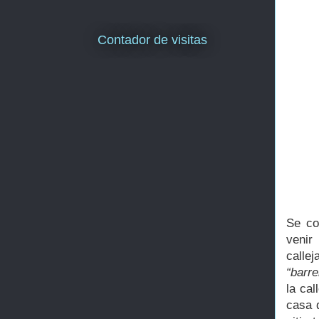
Contador de visitas
Se co
venir
calle
“barre
la cal
casa 