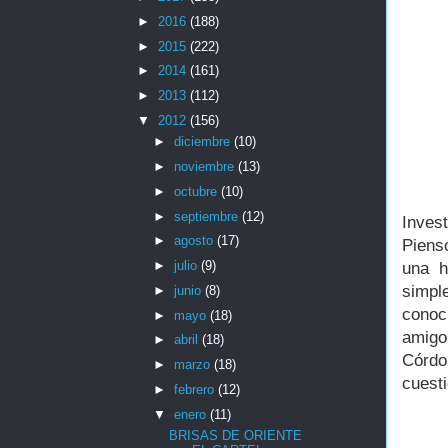
►
2016
(188)
►
2015
(222)
►
2014
(161)
►
2013
(112)
▼
2012
(156)
►
diciembre
(10)
►
noviembre
(13)
►
octubre
(10)
►
septiembre
(12)
Inves
►
agosto
(17)
Piens
►
julio
(9)
una h
simpl
►
junio
(8)
conoc
►
mayo
(18)
amigo
►
abril
(18)
Córdo
►
marzo
(18)
cuest
►
febrero
(12)
▼
enero
(11)
BRISAS DE ORIENTE