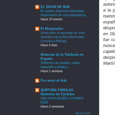
autor
EL DIVAN DE NUR
a la 
El cautivo. Alejandro Amenábar.
Impresiones de una historiadora
nuest
Hace 10 meses
españ
despr
El Marginador
A todo tren: el reportaje de José
en 16
Spreafico de la línea ferroviaria
fue c
Córdoba a Málaga
nunca
Hace 5 días
capel
Historias de la Telefonía en
despre
España
Martín
Teléfonos de madera, metal,
baquelita y plástico…
Hace 1 semana
Por amor al Arte
QURTUBA FABULAS.
Historias de Córdoba
UNA VISTA DESDE LA FONDA
RIZZI
Hace 2 semanas
Mostrar todo