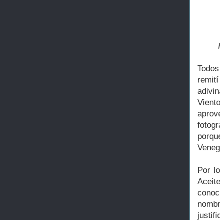
Todos
remití
adivi
Vient
aprov
fotog
porqu
Veneg
Por l
Aceit
conoc
nomb
justif