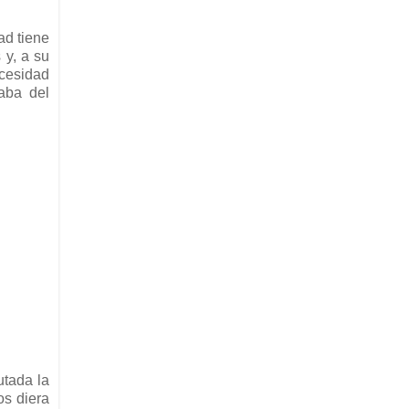
ad tiene
 y, a su
ecesidad
aba del
utada la
os diera