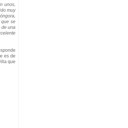
ún unos,
lido muy
Góngora,
e que se
o de una
xcelente
responde
ue es de
illa que