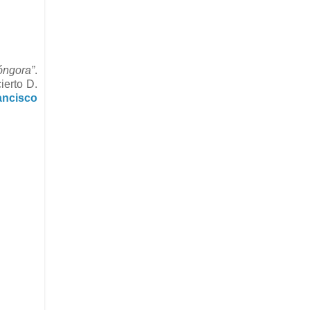
óngora”
.
ierto D.
ancisco