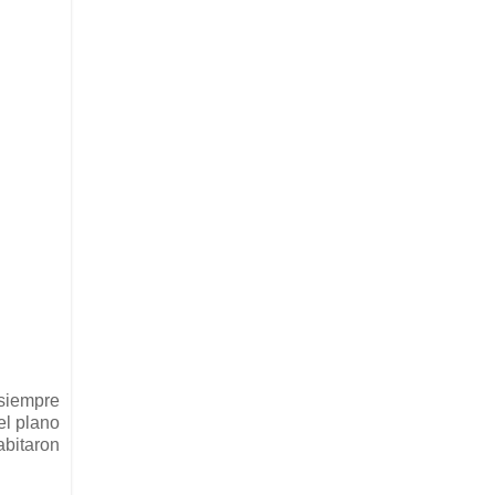
 siempre
el plano
abitaron