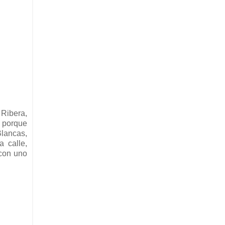
Ribera,
, porque
Blancas,
a calle,
 con uno