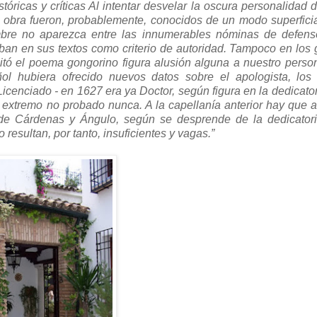
tóricas y críticas Al intentar desvelar la oscura personalidad d
u obra fueron, probablemente, conocidos de un modo superfici
ombre no aparezca entre las innumerables nóminas de defens
ban en sus textos como criterio de autoridad. Tampoco en los
tó el poema gongorino figura alusión alguna a nuestro perso
ol hubiera ofrecido nuevos datos sobre el apologista, los
cenciado - en 1627 era ya Doctor, según figura en la dedicator
 extremo no probado nunca. A la capellanía anterior hay que a
de Cárdenas y Ángulo, según se desprende de la dedicatori
 resultan, por tanto, insuficientes y vagas.”