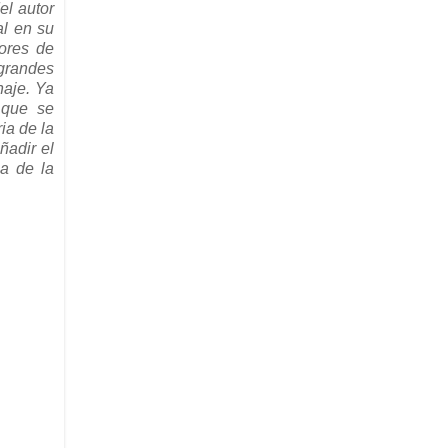
el autor
al en su
ores de
 grandes
naje. Ya
 que se
ia de la
ñadir el
a de la