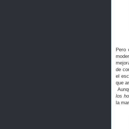
Pero 
moder
mejor
de co
el es
que an
Aunqu
los h
la man