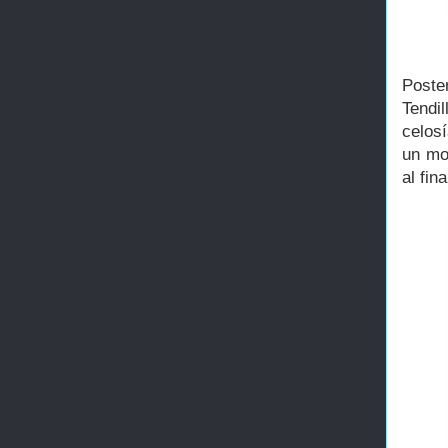
Poste
Tendi
celos
un mo
al fin