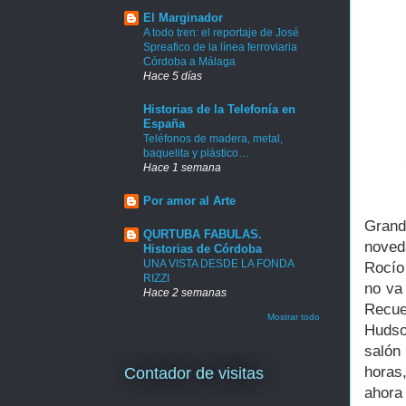
El Marginador
A todo tren: el reportaje de José
Spreafico de la línea ferroviaria
Córdoba a Málaga
Hace 5 días
Historias de la Telefonía en
España
Teléfonos de madera, metal,
baquelita y plástico…
Hace 1 semana
Por amor al Arte
Grand
QURTUBA FABULAS.
noved
Historias de Córdoba
UNA VISTA DESDE LA FONDA
Rocío
RIZZI
no va
Hace 2 semanas
Recue
Mostrar todo
Hudso
salón
horas
Contador de visitas
ahora