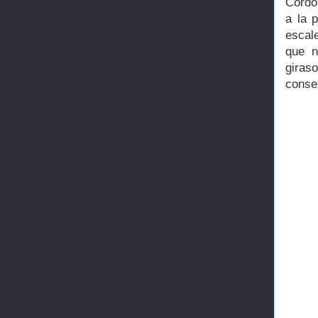
Córdo
a la p
escal
que n
giras
conse