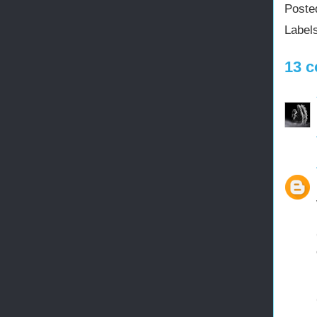
Poste
Label
13 c