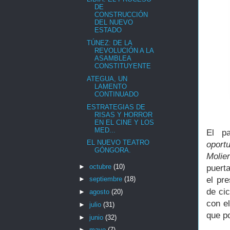
DE
CONSTRUCCIÓN
DEL NUEVO
ESTADO
TÚNEZ: DE LA
REVOLUCIÓN A LA
ASAMBLEA
CONSTITUYENTE
ATEGUA, UN
LAMENTO
CONTINUADO
ESTRATEGIAS DE
RISAS Y HORROR
EN EL CINE Y LOS
MED...
El p
EL NUEVO TEATRO
oport
GÓNGORA.
Molier
►
octubre
(10)
puert
el pr
►
septiembre
(18)
de ci
►
agosto
(20)
con el
►
julio
(31)
que p
►
junio
(32)
►
mayo
(7)