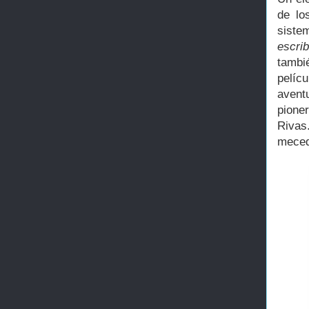
de lo
siste
escrib
tambi
pelíc
avent
pione
Rivas
mecedo