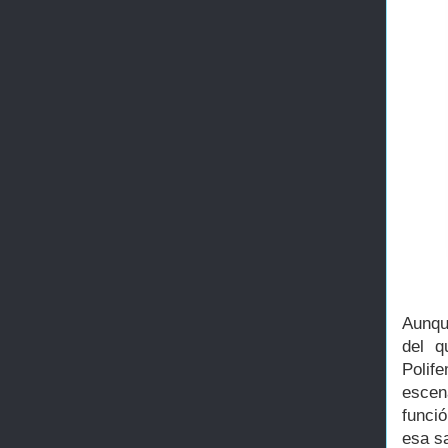
Aunqu
del q
Polif
escen
funci
esa s