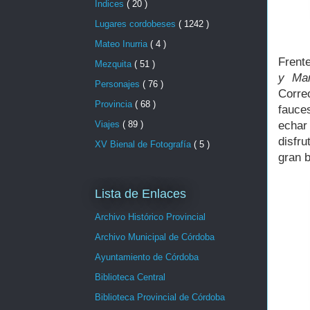
Indices
( 20 )
Lugares cordobeses
( 1242 )
Mateo Inurria
( 4 )
Frent
Mezquita
( 51 )
y Mar
Personajes
( 76 )
Corre
Provincia
( 68 )
fauce
Viajes
( 89 )
echar
disfr
XV Bienal de Fotografía
( 5 )
gran b
Lista de Enlaces
Archivo Histórico Provincial
Archivo Municipal de Córdoba
Ayuntamiento de Córdoba
Biblioteca Central
Biblioteca Provincial de Córdoba