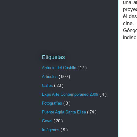
una a
proyec
él de
cine,
Góngo
indisc
Etiquetas
Antonio del Castillo
( 17 )
Articulos
( 900 )
Calles
( 20 )
Expo Arte Contemporáneo 2009
( 4 )
Fotografías
( 3 )
Fuente Agria Santa Elisa
( 74 )
Goval
( 20 )
Imágenes
( 9 )