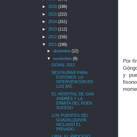
►
2016
(188)
►
2015
(222)
►
2014
(161)
►
2013
(112)
►
2012
(156)
▼
2011
(199)
►
diciembre
(12)
▼
noviembre
(9)
Por fi
GOVAL 2012
Góngo
RESTAURAR PARA
y pue
EXPONER: LA
fison
INTERVENCIÓN EN
LOS BIE...
momen
EL HOSPITAL DE SAN
ANDRÉS Y LA
ERMITA DEL BUEN
SUCESO
LOS PUENTES DEL
GUADALQUIVIR,
INCLUIDO EL
PRIVADO..
LIBIA: EL PROCESO