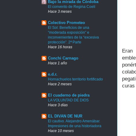
Bajo la mirada de Córdoba
El convento de Regina Coeli
Hace 3 meses
Colectivo Prometeo
El Sol: Beneficios de una
“moderada exposición” e
inconvenientes de la “excesiva
protección”. 2ª Parte
Hace 16 horas
Eran 
emble
Conchi Carnago
Hace 1 año
ponér
colab
e.d.r.
pegati
Hornachuelos territorio fortificado
Hace 2 meses
curas
El cuaderno de piedra
LA VOLUNTAD DE DIOS
Hace 3 días
EL DIVAN DE NUR
El cautivo. Alejandro Amenábar.
Impresiones de una historiadora
Hace 10 meses