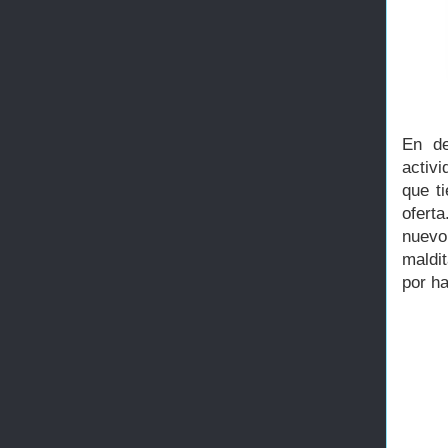
En de
activi
que t
ofert
nuevo 
maldit
por h