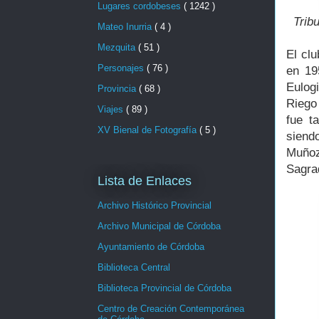
Lugares cordobeses
( 1242 )
Trib
Mateo Inurria
( 4 )
Mezquita
( 51 )
El clu
Personajes
( 76 )
en 19
Eulog
Provincia
( 68 )
Riego
Viajes
( 89 )
fue t
XV Bienal de Fotografía
( 5 )
siend
Muño
Sagra
Lista de Enlaces
Archivo Histórico Provincial
Archivo Municipal de Córdoba
Ayuntamiento de Córdoba
Biblioteca Central
Biblioteca Provincial de Córdoba
Centro de Creación Contemporánea