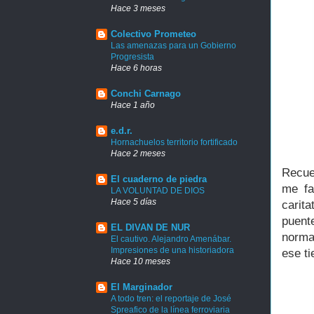
Hace 3 meses
Colectivo Prometeo
Las amenazas para un Gobierno
Progresista
Hace 6 horas
Conchi Carnago
Hace 1 año
e.d.r.
Hornachuelos territorio fortificado
Hace 2 meses
Recuer
El cuaderno de piedra
me fa
LA VOLUNTAD DE DIOS
Hace 5 días
carit
puent
EL DIVAN DE NUR
norma
El cautivo. Alejandro Amenábar.
Impresiones de una historiadora
ese t
Hace 10 meses
El Marginador
A todo tren: el reportaje de José
Spreafico de la línea ferroviaria