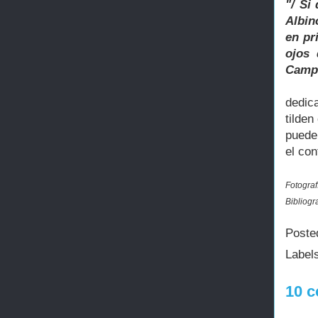
"/ Si
Albin
en pr
ojos 
Campo
dedic
tilden
puede 
el co
Fotograf
Bibliog
Poste
Label
10 c