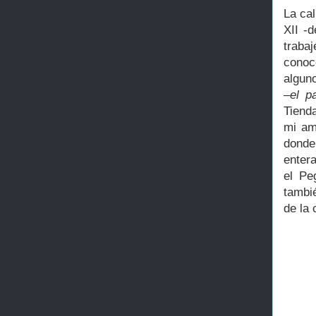
La cal
XII -d
traba
conoc
alguno
–el p
Tiend
mi am
donde
enter
el P
tambi
de la 