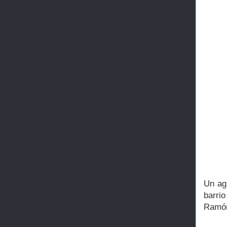
Un ag
barri
Ramón