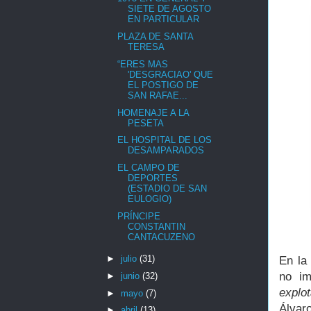
SIETE DE AGOSTO
EN PARTICULAR
PLAZA DE SANTA
TERESA
“ERES MAS
'DESGRACIAO' QUE
EL POSTIGO DE
SAN RAFAE...
HOMENAJE A LA
PESETA
EL HOSPITAL DE LOS
DESAMPARADOS
EL CAMPO DE
DEPORTES
(ESTADIO DE SAN
EULOGIO)
PRÍNCIPE
CONSTANTIN
CANTACUZENO
►
julio
(31)
En la
no im
►
junio
(32)
explo
►
mayo
(7)
Álvaro
►
abril
(13)