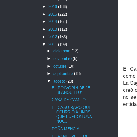
►
2016
(188)
►
2015
(222)
►
2014
(161)
►
2013
(112)
►
2012
(156)
▼
2011
(199)
►
diciembre
(12)
►
noviembre
(9)
►
octubre
(10)
El Ca
►
septiembre
(18)
como 
▼
agosto
(20)
La Sa
EL POLVORÍN DE "EL
creó 
BLANQUILLO"
no se
CASA DE CAMILO
entida
EL CASO RARO QUE
OCURRIÓ A UNOS
QUE FUERON UNA
NOC...
DOÑA MENCIA
EL PANDERETE DE