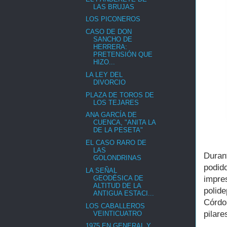
LAS BRUJAS
LOS PICONEROS
CASO DE DON
SANCHO DE
HERRERA:
PRETENSIÓN QUE
HIZO...
LA LEY DEL
DIVORCIO
PLAZA DE TOROS DE
LOS TEJARES
ANA GARCÍA DE
CUENCA, "ANITA LA
DE LA PESETA"
EL CASO RARO DE
LAS
Duran
GOLONDRINAS
podid
LA SEÑAL
GEODÉSICA DE
impre
ALTITUD DE LA
polid
ANTIGUA ESTACI...
Córdo
LOS CABALLEROS
pilare
VEINTICUATRO
1975 EN GENERAL Y