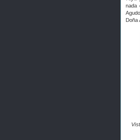
nada 
Agudo
Doña 
Vis