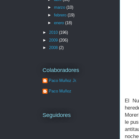
►
marzo
(10)
►
febrero
(19)
►
enero
(18)
►
2010
(196)
►
2009
(206)
►
2008
(2)
Colaboradores
Paco Muñoz Jr.
Paco Muñoz
El Nu
hered
Seguidores
Morerí
le pu
antit
noche