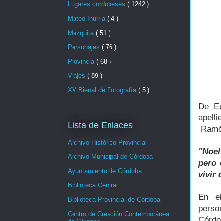
Lugares cordobeses
( 1242 )
Mateo Inurria
( 4 )
Mezquita
( 51 )
Personajes
( 76 )
Provincia
( 68 )
Viajes
( 89 )
XV Bienal de Fotografía
( 5 )
De Eu
apell
Lista de Enlaces
Ramón
Archivo Histórico Provincial
"Noel
Archivo Municipal de Córdoba
pero 
Ayuntamiento de Córdoba
vivir 
Biblioteca Central
En el
Biblioteca Provincial de Córdoba
perso
Centro de Creación Contemporánea
Córdo