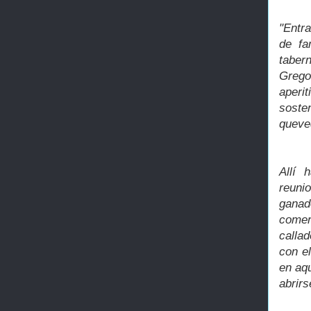
"Entra
de fa
taber
Grego
aperi
soste
queve
Allí 
reuni
ganad
comer
calla
con e
en aqu
abrirs