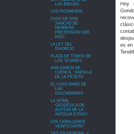
Hoy e
LAS BRUJAS
Gondo
LOS PICONEROS
recov
CASO DE DON
SANCHO DE
clási
HERRERA:
conta
PRETENSIÓN QUE
HIZO...
despu
LA LEY DEL
es en
DIVORCIO
Tendil
PLAZA DE TOROS DE
LOS TEJARES
ANA GARCÍA DE
CUENCA, "ANITA LA
DE LA PESETA"
EL CASO RARO DE
LAS
GOLONDRINAS
LA SEÑAL
GEODÉSICA DE
ALTITUD DE LA
ANTIGUA ESTACI...
LOS CABALLEROS
VEINTICUATRO
1975 EN GENERAL Y