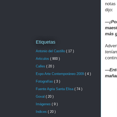
notas
dijo:
—¡Por
maest
más g
Etiquetas
Adver
Antonio del Castillo
( 17 )
tenía
conti
Articulos
( 900 )
Calles
( 20 )
—Ento
Expo Arte Contemporáneo 2009
( 4 )
mañan
Fotografías
( 3 )
Fuente Agria Santa Elisa
( 74 )
Goval
( 20 )
Imágenes
( 9 )
Indices
( 20 )