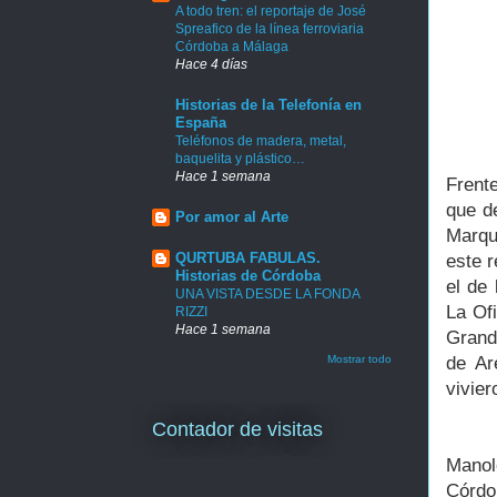
A todo tren: el reportaje de José
Spreafico de la línea ferroviaria
Córdoba a Málaga
Hace 4 días
Historias de la Telefonía en
España
Teléfonos de madera, metal,
baquelita y plástico…
Hace 1 semana
Frent
que d
Por amor al Arte
Marqu
QURTUBA FABULAS.
este 
Historias de Córdoba
el de 
UNA VISTA DESDE LA FONDA
La Of
RIZZI
Hace 1 semana
Grand
Mostrar todo
de Ar
vivier
Contador de visitas
Manol
Córdo