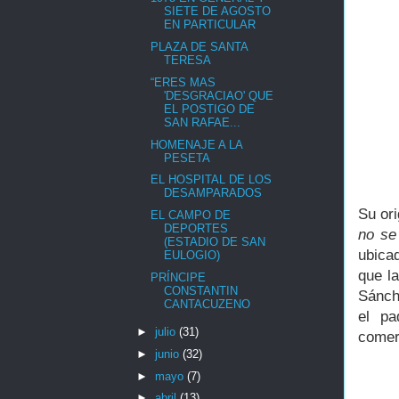
SIETE DE AGOSTO
EN PARTICULAR
PLAZA DE SANTA
TERESA
“ERES MAS
'DESGRACIAO' QUE
EL POSTIGO DE
SAN RAFAE...
HOMENAJE A LA
PESETA
EL HOSPITAL DE LOS
DESAMPARADOS
Su ori
EL CAMPO DE
DEPORTES
no se
(ESTADIO DE SAN
ubicad
EULOGIO)
que l
PRÍNCIPE
CONSTANTIN
Sánch
CANTACUZENO
el pa
►
julio
(31)
comerc
►
junio
(32)
►
mayo
(7)
►
abril
(13)