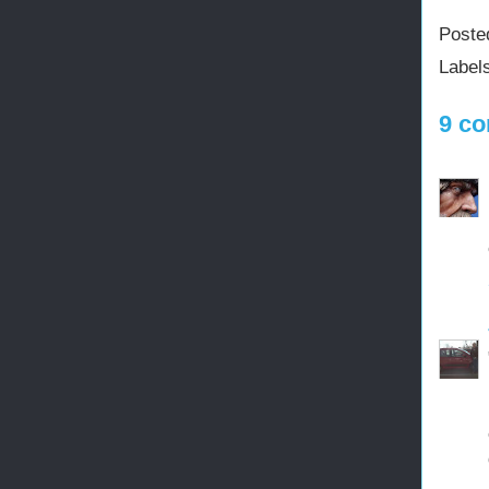
Poste
Label
9 co