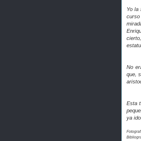
Yo la
curso
mirad
Enriqu
ciert
estat
No er
que, 
aristo
Esta 
pequeñ
ya ido
Fotograf
Bibliogr