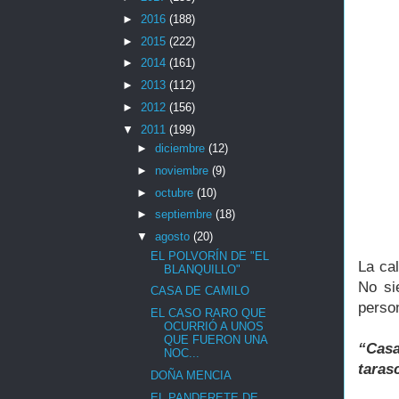
►
2016
(188)
►
2015
(222)
►
2014
(161)
►
2013
(112)
►
2012
(156)
▼
2011
(199)
►
diciembre
(12)
►
noviembre
(9)
►
octubre
(10)
►
septiembre
(18)
▼
agosto
(20)
EL POLVORÍN DE "EL
La ca
BLANQUILLO"
No si
CASA DE CAMILO
person
EL CASO RARO QUE
OCURRIÓ A UNOS
QUE FUERON UNA
“Casa
NOC...
taras
DOÑA MENCIA
EL PANDERETE DE