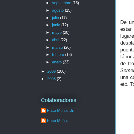
►
septiembre
(16)
►
agosto
(15)
►
julio
(17)
De un
►
junio
(12)
estar
►
mayo
(20)
lugar
►
abril
(22)
despl
►
marzo
(20)
puente
►
febrero
(18)
fábri
►
enero
(23)
de tr
Semen
►
2009
(206)
una c
►
2008
(2)
etc. T
Colaboradores
Paco Muñoz Jr.
Paco Muñoz