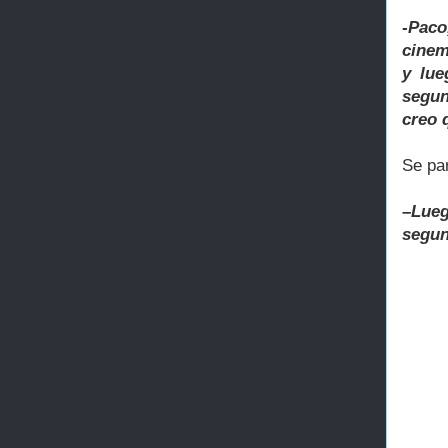
-Paco
cinem
y lue
segun
creo 
Se par
–Lue
segu