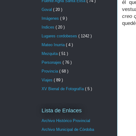
Fuente Agria Santa Elisa
( 74 )
él qu
vestu
Goval
( 20 )
creo 
Imágenes
( 9 )
quedé
Indices
( 20 )
Lugares cordobeses
( 1242 )
Mateo Inurria
( 4 )
Mezquita
( 51 )
Personajes
( 76 )
Provincia
( 68 )
Viajes
( 89 )
XV Bienal de Fotografía
( 5 )
Lista de Enlaces
Archivo Histórico Provincial
Archivo Municipal de Córdoba