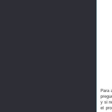
Para a
pregun
y si n
el pr