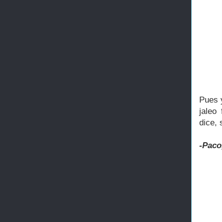
Pues y
jaleo
dice, 
-Paco