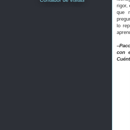
Contador de visitas
rigor,
que 
pregu
lo re
apren
–Pac
con 
Cuént