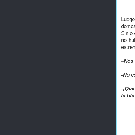
Luego
demos
Sin ol
no hu
estre
–Nos 
-No e
-¡Qui
la fi