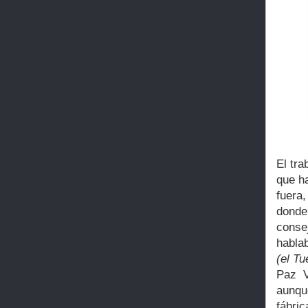
El tr
que ha
fuera
donde
conse
habla
(el Tu
Paz 
aunqu
fábric