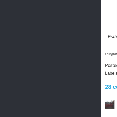
Esth
Fotograf
Poste
Label
28 c