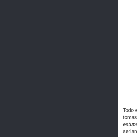
Todo 
tomas
estup
seriam