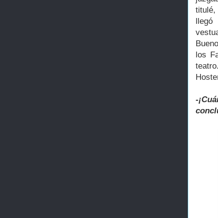
titulé
llegó
vestu
Bueno 
los F
teatr
Hoster
-¡Cu
concl