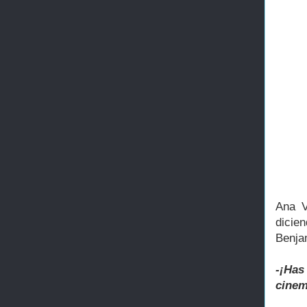
Ana V
dicie
Benjam
-¡Ha
cinem