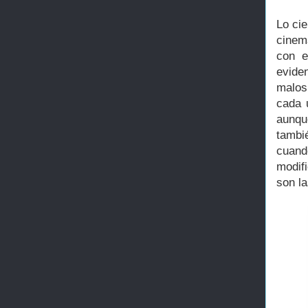
Lo cie
cinem
con e
evide
malos
cada 
aunqu
tambi
cuand
modif
son la