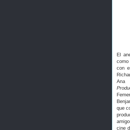
El an
como 
con e
Richa
Ana
Produ
Feme
Benja
que c
produ
amigo
cine 