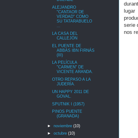
duran
ALEJANDRO
lugar
"CANTAOR DE
VERDAD" COMO
produc
SU TATARABUELO
serie
...
nos r
LA CASA DEL
CALLEJÓN
EL PUENTE DE
ABBÁS IBN FIRNÁS
(III)
LA PELÍCULA
"CARMEN" DE
VICENTE ARANDA.
OTRO REPASO A LA
JUDERÍA.
UN HAPPY 2011 DE
GOVAL.
SPUTNIK I (1957)
PINOS PUENTE
(GRANADA)
►
noviembre
(10)
►
octubre
(10)