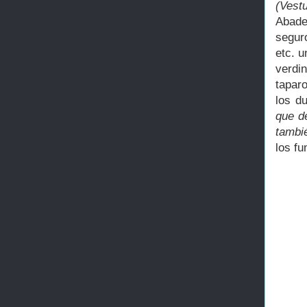
(Vest
Abad
seguro
etc. u
verdi
taparo
los d
que d
tambi
los f