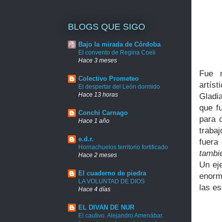
BLOGS QUE SIGO
Bajo la mirada de Córdoba
El convento de Regina Coeli
Hace 3 meses
Fue m
Colectivo Prometeo
artís
El despertar del León dormido
Hace 13 horas
Gladia
que f
Conchi Carnago
para 
Hace 1 año
trabaj
e.d.r.
fuera
Hornachuelos territorio fortificado
tambi
Hace 2 meses
Un eje
El cuaderno de piedra
enorm
LA VOLUNTAD DE DIOS
las es
Hace 4 días
EL DIVAN DE NUR
El cautivo. Alejandro Amenábar.