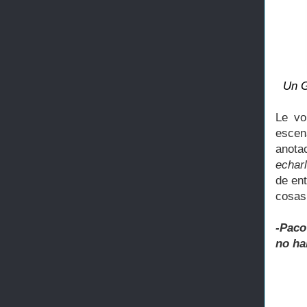
Un G
Le vo
escen
anota
echar
de ent
cosas
-Paco
no ha