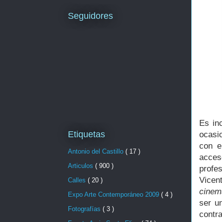
Seguidores
Es in
Etiquetas
ocasi
con e
Antonio del Castillo
( 17 )
acces
Articulos
( 900 )
profe
Vicen
Calles
( 20 )
cinem
Expo Arte Contemporáneo 2009
( 4 )
ser u
Fotografías
( 3 )
contra