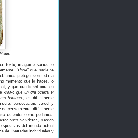
Medio.
con texto, imagen o sonido, o
bremente,
“sinde”
que nadie te
ebíamos proteger con toda la
ismo momento que lo haces, lo
net, y que quede ahí para su
de
-salvo que un día ocurra el
ismo humano-,
es difícilmente
nsura, persecución, cárcel y
y de pensamiento, difícilmente
sario defender como podamos,
eneraciones venideras, puedan
perspectivas del mundo actual
ia de libertades individuales y