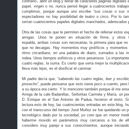
contrario-,
abrir un blog y llenar de caracteres páginas digitales
papel, virgen o no, nunca pensé llegar a cuatrocientos trabaj
cumplimos, porque aunque uno escribe
“sus cosas o sus no
espectadores no hay posibilidad de teatro o circo. Por lo tant
serían cuatrocientos papeles digitales manchados, aderezados p
Otra de las cosas que te permiten el hecho de rellenar estos e
amigas. Unos te ponen en situación de firme, y otros
espalda, ambas cosas son necesarias
,
la primera para que no 
que no decaigas. Hay momentos muy prolíficos y momentos d
ritmo circardiano
,
en una palabra de diario, sumados a las in
rodea. Unos tiempos eufóricos y otros pesarosos. Lo importante 
cuatro reglas, la suma. Es cierto que sería mejor la multiplicac
lleva más lejos, es el dosificar el caminar.
Mi padre decía que,
“sabiendo las cuatro reglas, leer y escrib
provecho”
, puede pensarse que esto viene poco a cuento, pero 
a su época era cierto. Y lo menciono también porque él me enseño
Amiga de la cale Badanillas, Señoritas Carmela y María, un poc
D. Enrique en el San Antonio de Padua, hicieron el resto. S
lectura esto de hoy, las cuatrocientas entradas en este blog, h
con el transcurso del tiempo José Muñoz se fue quedando un po
tecnológico dado por la sociedad, yo creo que en menor medi
haberme movido en parámetros muy cercanos a los de el
considero muy parejo a sus conocimientos, aunque iniciand