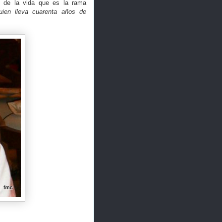
os de la vida que es la rama
uien lleva cuarenta años de