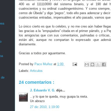
400 es el 111110000 del sistema binario, y el 190 del h
cuatrocientos y su ordinal cuadringentésimo. Y como siempre
cerros de Úbeda”
y digo
“pegos”,
todo ello para aderezar y deci
cuatrocientas entradas, impensables el año pasado, vamos qu
nea
Lo único cierto es que lo celebro, y no me creo aún haber llega
las gracias a la
“empujadora”
citada en el primer párrafo, y a P
los amigos/as que con sus comentarios, palmadas o críticas
están ahí, aunque no compartan lo expresado
-que además
o
diariamente.
Gracias a todos por aguantarme.
ba
Posted by
Paco Muñoz
at
1:00
Labels:
Articulos
 de
24 comentarios :
J. Eduardo V. G.
dijo...
...y lo que te queda, muy guapa la nieta.
Un abrazo
27 dic 2010, 1:19:00