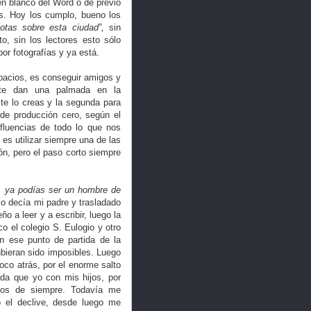
 en blanco del Word o de previo
os. Hoy los cumplo, bueno los
tas sobre esta ciudad”,
sin
o, sin los lectores esto sólo
or fotografías y ya está.
spacios, es conseguir amigos y
 te dan una palmada en la
te lo creas y la segunda para
e producción cero, según el
fluencias de todo lo que nos
es utilizar siempre una de las
ión, pero el paso corto siempre
ir, ya podías ser un hombre de
lo decía mi padre y trasladado
 a leer y a escribir, luego la
o el colegio S. Eulogio y otro
in ese punto de partida de la
ubieran sido imposibles. Luego
co atrás, por el enorme salto
da que yo con mis hijos, por
los de siempre. Todavía me
o el declive, desde luego me