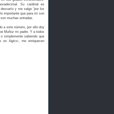
exadecimal. Su cardinal es
, desvarío y me salgo
“por los
r lo importante que para mí son
e son muchas entradas.
do a este número, por ello doy
epe Muñoz mi padre. Y a todos
, o simplemente sabiendo que
 es lógico-
, me enriquecen