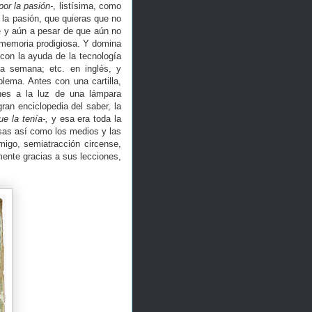
por la pasión-
, listísima, como
 la pasión, que quieras que no
e y aún a pesar de que aún no
a memoria prodigiosa. Y domina
con la ayuda de la tecnología
la semana; etc. en inglés, y
blema. Antes con una cartilla,
nes a la luz de una lámpara
ran enciclopedia del saber, la
ue la tenía-,
y esa era toda la
sas así como los medios y las
migo, semiatracción circense,
mente gracias a sus lecciones,