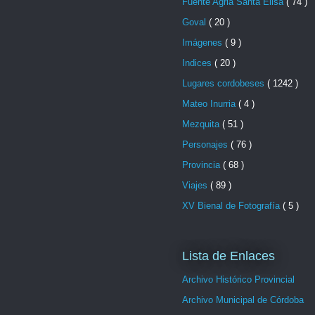
Fuente Agria Santa Elisa
( 74 )
Goval
( 20 )
Imágenes
( 9 )
Indices
( 20 )
Lugares cordobeses
( 1242 )
Mateo Inurria
( 4 )
Mezquita
( 51 )
Personajes
( 76 )
Provincia
( 68 )
Viajes
( 89 )
XV Bienal de Fotografía
( 5 )
Lista de Enlaces
Archivo Histórico Provincial
Archivo Municipal de Córdoba