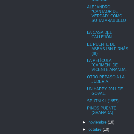
ALEJANDRO
"CANTAOR DE
VERDAD" COMO
SU TATARABUELO
...
LA CASA DEL
CALLEJÓN
EL PUENTE DE
ABBÁS IBN FIRNÁS
(III)
LA PELÍCULA
"CARMEN" DE
VICENTE ARANDA.
OTRO REPASO A LA
JUDERÍA.
UN HAPPY 2011 DE
GOVAL.
SPUTNIK I (1957)
PINOS PUENTE
(GRANADA)
►
noviembre
(10)
►
octubre
(10)