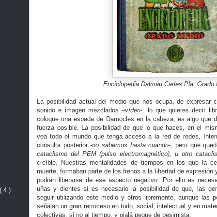
Enciclopedia Dalmáu Carles Pla, Grado 
La posibilidad actual del medio que nos ocupa, de expresar 
sonido e imagen mezclados
–vídeo-,
lo que quieres decir li
coloque una espada de Damocles en la cabeza, es algo que d
fuerza posible. La posibilidad de que lo que haces, en el m
vea todo el mundo que tenga acceso a la red de redes, Inter
consulta posterior
-no sabemos hasta cuando-,
pero que que
cataclismo del PEM (pulso electromagnético), u otro catacl
creíble. Nuestras mentalidades de tiempos en los que la ce
muerte, formaban parte de los frenos a la libertad de expresión 
podrán liberarse de ese aspecto negativo. Por ello es nece
uñas y dientes si es necesario la posibilidad de que, las g
( 4 )
seguir utilizando este medio y otros libremente, aunque las 
señalan un gran retroceso en todo, social, intelectual y en mater
colectivas, si no al tiempo, y ojalá peque de pesimista.