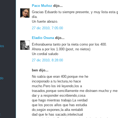
Paco Muñoz
dijo...
Gracias Eduardo tu siempre presente, y muy lista esta 
día.
Un fuerte abrazo.
27 dic 2010, 7:05:00
Eladio Osuna
dijo...
Enhorabuena tanto por la nieta como por los 400.
los
Ahora a por los 1.000 (post, no nietos)
Un cordial saludo
27 dic 2010, 8:28:00
ben dijo...
No sabía que eran 400,porque me he
ado
incorporado a tu lectura,no hace
mucho.Pero los iré leyendo,los a
trasados,porque sencillamente me distraen mucho y me
dar y a responder escribiendo,cosa
que hago mientras trabajo.La verdad
que los pocos años que has estudia
do,según expones,la alta rentabili
dad que le has sacado,intelectual
.